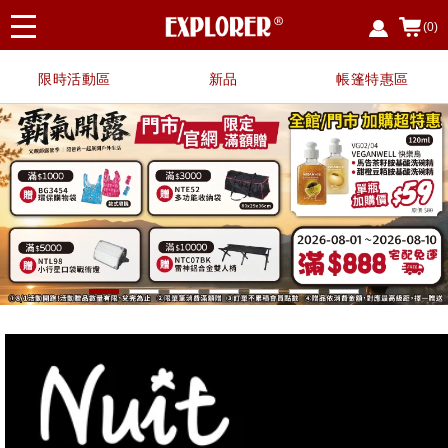
(0)
限時活動區
新品
帳篷特惠區