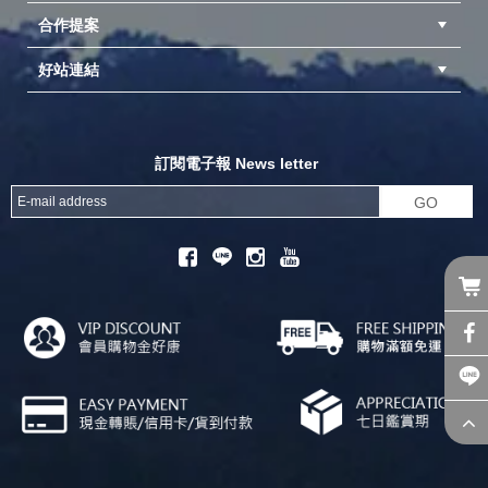
合作提案
台中北屯店(國旅卡)
高雄仁武店(國旅卡)
中壢店(國旅卡)
好站連結
成為供應商
異業合作
專案採購
探險家官方粉絲團
努特官方粉絲團
開獎機
訂閱電子報 News letter
GO