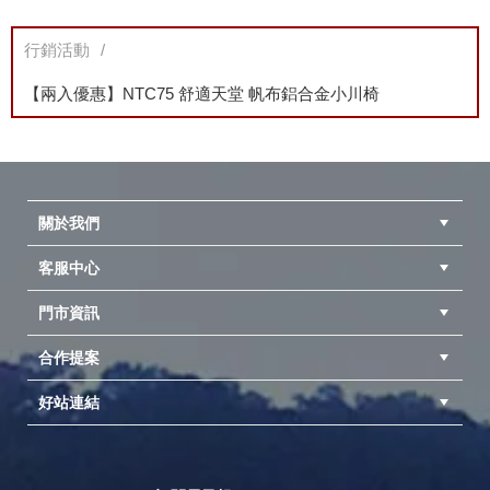
行銷活動
【兩入優惠】NTC75 舒適天堂 帆布鋁合金小川椅
關於我們
客服中心
隱私權聲明
公司簡介
品牌故事
會員辨法
門市資訊
紅利兌換商品
購物Q&A
客服信箱
訂單查詢
合作提案
台中北屯店(國旅卡)
高雄仁武店(國旅卡)
中壢店(國旅卡)
好站連結
成為供應商
異業合作
專案採購
探險家官方粉絲團
努特官方粉絲團
開獎機