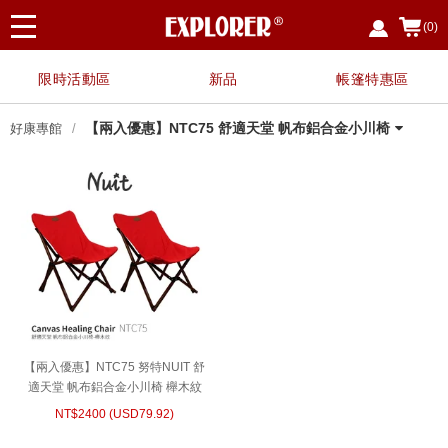
(0)
限時活動區
新品
帳篷特惠區
【兩入優惠】NTC75 舒適天堂 帆布鋁合金小川椅
好康專館
指定廚具、餐具用品，任選3件享88折
【霸氣特惠】任搭1+1 兩入優惠 $2680 露營椅
【霸氣特惠】 任搭1+1 兩入優惠 $2400 露營椅
【夏日戲水 限時限定】EP7328 救生衣兩件優惠
【野餐簡便組】NTE91+NTC114-SET
【兩入優惠價】NTE91 努特NUIT 魔方收納箱(含
【兩入優惠】NTB98-1 努特 冒險王 單人充氣床
【兩入優惠】NTC201-1
【兩入優惠】NTC200-SET 努特NUIT 金士曼 鋁
〔8月父親節限定〕指定任選兩件 $888
〔霸氣特惠〕NTB73AG 二入特惠 冒險王 自動充
【兩入優惠】NTC169BK-1
買NTC113 NTC114 NTC114T 任一款 享加購
【兩入優惠】NTC100BK5-SET 努特 金牌特務
NTG78BB 加購好禮
NTC168BK-SET
指定伸縮營柱 單件享八折
NTC09A-1
NTS30LG-1
【兩入優惠】NTC114T-1
【兩入優惠】NTC111-1
NTF354-1【兩入優惠】NTF354 布魯斯 折疊布
【兩入優惠】NTC103BK-1
【兩入優惠】NTT84-1
【兩入優惠】NTC113BK-1 努特NUIT 三角衛星
【兩入優惠】NTC114-1 努特NUIT 四角衛星 輕
【兩入優惠】NTA32-1 努特NUIT 鋁合金雙針營
【兩入優惠】NTC168BK 努特NUIT 傑森 鋁合金
【兩入優惠】NTC124 努特NUIT 森友會 鋁合金
【兩入優惠】NTC101-SET 努特NUIT 霹靂遊俠
NTA88+NT0115 努特NUIT 瑪雅Y叉二通管營柱
【多入優惠】NTT80 努特NUIT 跑酷滑板桌 (四
【兩入優惠】NTC75 舒適天堂 帆布鋁合金小川
紅利兌換
蛋捲桌
蛋捲桌 三層架
組
桌板)
墊
合金五段椅
氣睡墊床 10CM 可拼接
NTC114A沙發套
鋁合金五段椅
面三層架
輕量太空椅
量太空椅
柱320cm
扶手輕量椅
三段低腳椅 鐵灰色 限量背面圖印
三段椅 透氣網布
優惠套組
入以上享單入$500優惠)
椅
【兩入優惠】NTC75 努特NUIT 舒
適天堂 帆布鋁合金小川椅 櫸木紋
NT$
2400
(
USD
79.92)