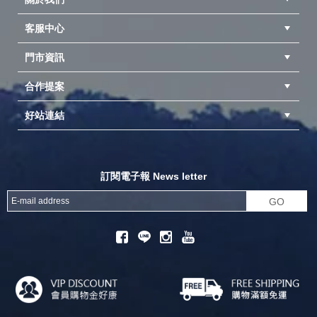
客服中心
隱私權聲明
公司簡介
品牌故事
會員辨法
門市資訊
紅利兌換商品
購物Q&A
客服信箱
訂單查詢
合作提案
台中北屯店(國旅卡)
高雄仁武店(國旅卡)
中壢店(國旅卡)
好站連結
成為供應商
異業合作
專案採購
探險家官方粉絲團
努特官方粉絲團
開獎機
訂閱電子報 News letter
GO