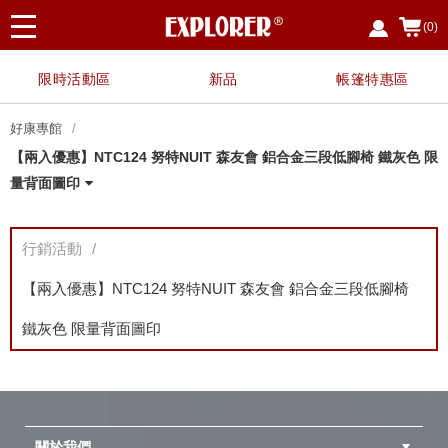
(0)
限時活動區
新品
帳篷特惠區
好康專館
【兩入優惠】NTC124 努特NUIT 森友會 鋁合金三段低腳椅 鐵灰色 限
量背面圖印
指定廚具、餐具用品，任選3件享88折
【霸氣特惠】任搭1+1 兩入優惠 $2680 露營椅 蛋捲桌
【霸氣特惠】 任搭1+1 兩入優惠 $2400 露營椅 蛋捲桌 三層架
【夏日戲水 限時限定】EP7328 救生衣兩件優惠組
【野餐簡便組】NTE91+NTC114-SET
【兩入優惠價】NTE91 努特NUIT 魔方收納箱(含桌板)
【兩入優惠】NTB98-1 努特 冒險王 單人充氣床墊
【兩入優惠】NTC201-1
【兩入優惠】NTC200-SET 努特NUIT 金士曼 鋁合金五段椅
〔8月父親節限定〕指定任選兩件 $888
〔霸氣特惠〕NTB73AG 二入特惠 冒險王 自動充氣睡墊床 10CM
【兩入優惠】NTC169BK-1
買NTC113 NTC114 NTC114T 任一款 享加購NTC114A沙發套
【兩入優惠】NTC100BK5-SET 努特 金牌特務 鋁合金五段椅
NTG78BB 加購好禮
NTC168BK-SET
指定伸縮營柱 單件享八折
NTC09A-1
NTS30LG-1
【兩入優惠】NTC114T-1
【兩入優惠】NTC111-1
NTF354-1【兩入優惠】NTF354 布魯斯 折疊布面三層架
【兩入優惠】NTC103BK-1
【兩入優惠】NTT84-1
【兩入優惠】NTC113BK-1 努特NUIT 三角衛星 輕量太空椅
【兩入優惠】NTC114-1 努特NUIT 四角衛星 輕量太空椅
【兩入優惠】NTA32-1 努特NUIT 鋁合金雙針營柱320cm
【兩入優惠】NTC168BK 努特NUIT 傑森 鋁合金扶手輕量椅
【兩入優惠】NTC124 努特NUIT 森友會 鋁合金三段低腳椅 鐵灰
【兩入優惠】NTC101-SET 努特NUIT 霹靂遊俠 三段椅 透氣網布
NTA88+NT0115 努特NUIT 瑪雅Y叉二通管營柱優惠套組
【多入優惠】NTT80 努特NUIT 跑酷滑板桌 (四入以上享單入$500
【兩入優惠】NTC75 舒適天堂 帆布鋁合金小川椅
紅利兌換
可拼接
色 限量背面圖印
優惠)
行銷活動
【兩入優惠】NTC124 努特NUIT 森友會 鋁合金三段低腳椅
鐵灰色 限量背面圖印
關於我們