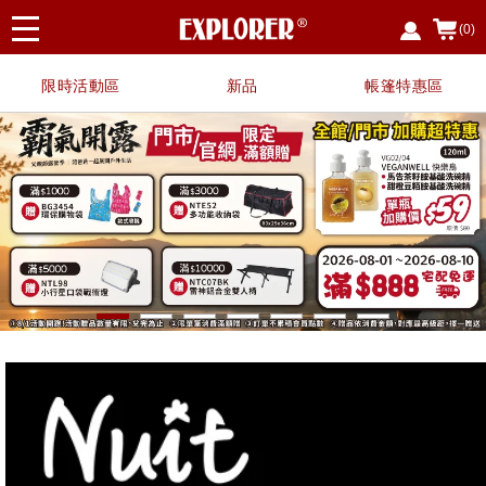
(0)
限時活動區
新品
帳篷特惠區