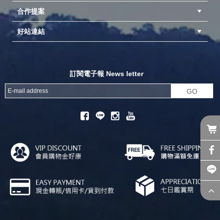
合作提案
台中北屯店(國旅卡)
高雄仁武店(國旅卡)
中壢店(國旅卡)
好站連結
成為供應商
異業合作
專案採購
探險家官方粉絲團
努特官方粉絲團
開獎機
訂閱電子報 News letter
GO