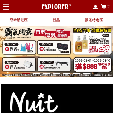
(0)
限時活動區
新品
帳篷特惠區