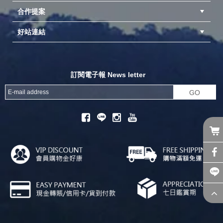
合作提案
台中北屯店(國旅卡)
高雄仁武店(國旅卡)
中壢店(國旅卡)
好站連結
成為供應商
異業合作
專案採購
探險家官方粉絲團
努特官方粉絲團
開獎機
訂閱電子報 News letter
GO