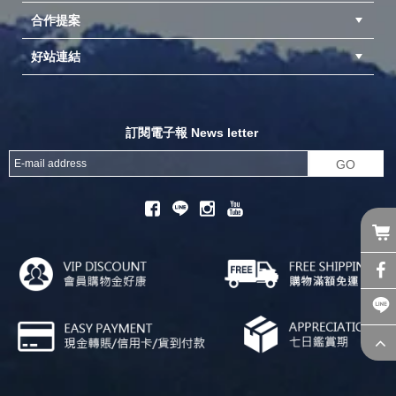
合作提案
台中北屯店(國旅卡)
高雄仁武店(國旅卡)
中壢店(國旅卡)
好站連結
成為供應商
異業合作
專案採購
探險家官方粉絲團
努特官方粉絲團
開獎機
訂閱電子報 News letter
GO