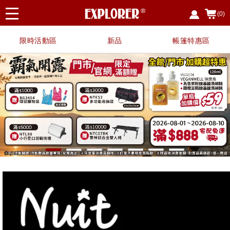
(0)
限時活動區
新品
帳篷特惠區