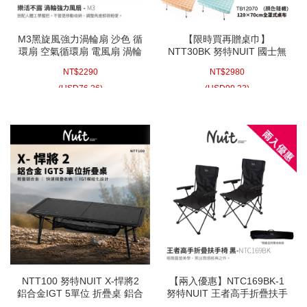
M3黑旋風強力渦輪扇 沙色 循
【限時買再贈桌巾】
環扇 空氣循環扇 電風扇 渦輪
NTT30BK 努特NUIT 國士無
收納袋可加購
雙鋁合金拔刀式蛋捲桌(黑色)
NT$
2290
NT$
2980
小車旅遊 露營桌 快速可搭起
鋁捲桌 炊事桌
(
USD
76.26)
(
USD
99.23)
NTT100 努特NUIT X-悍將2
【兩入優惠】NTC169BK-1
鋁合金IGT 5單位 折疊桌 鋁合
努特NUIT 王者高手折疊扶手
金桌 便攜桌 半單位 IGT桌
椅 黑 休閒椅 導演椅 大川椅