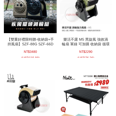
【雙重好禮限時贈-收納袋+手
樂活不露 M5 黑旋風 強效渦
持風扇】SZF-88G SZF-66D
輪扇 軍綠 可加購 收納袋 循環
SZF-85H山水SANSUI 疾風擺
扇 空氣循環扇 電風扇 渦輪 露
NT$
3480
NT$
2290
頭渦輪扇 送收納袋 軍綠 沙色
營風扇 露營電風扇
循環扇 空氣循環扇 電風扇 渦
(
USD
115.88)
(
USD
76.26)
輪 露營風扇 露營電風扇