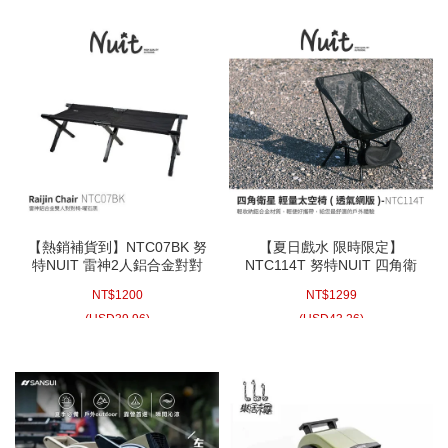
【熱銷補貨到】NTC07BK 努
【夏日戲水 限時限定】
特NUIT 雷神2人鋁合金對對
NTC114T 努特NUIT 四角衛
椅 曜石黑 情人椅 雙人椅 摺疊
星 (透氣網版) 輕量太空椅 露
NT$
1200
NT$
1299
椅 折合椅 折疊椅
營椅 釣魚椅 月亮椅 輕量椅 便
攜椅 摺疊椅 鋁合金 登山 束狀
(
USD
39.96)
(
USD
43.26)
收納 休閒椅