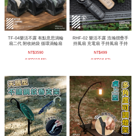
TF-04樂活不露 有點意思渦輪
RHF-02 樂活不露 浩瀚摺疊手
扇二代 附收納袋 循環渦輪扇
持風扇 充電扇 手持風扇 手持
桌扇 循環扇 空氣循環扇 電風
USB風扇 冰敷扇 折疊風扇 手
NT$
3590
NT$
499
扇 渦輪 露營風扇 露營電風扇
持冰敷扇
(
USD
119.55)
(
USD
16.62)