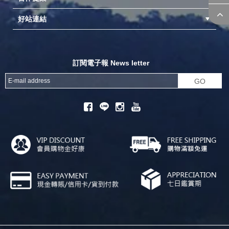
好站連結
成為供應商
異業合作
專案採購
探險家官方粉絲團
努特官方粉絲團
開獎機
訂閱電子報 News letter
GO