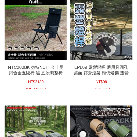
NTC200BK 努特NUIT 金士曼
EPL09 露營燈桿 適用具圓孔
鋁合金五段椅 黑 五段調整椅
桌面 露營燈架 輕便燈架 露營
靠背椅 休閒椅 折疊椅 木扶手
燈架 燈桿
NT$
2180
NT$
98
(
USD
72.59)
(
USD
3.26)