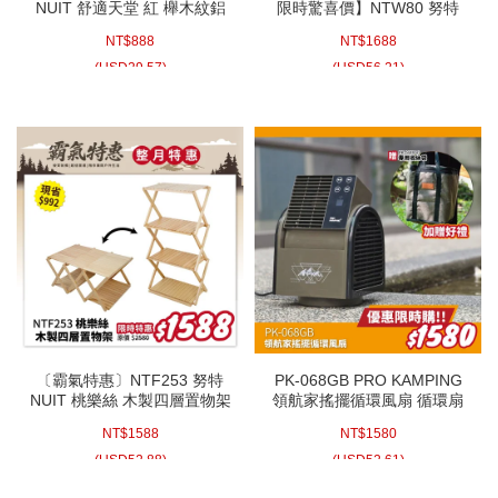
NUIT 舒適天堂 紅 櫸木紋鋁
限時驚喜價】NTW80 努特
合金帆布小川椅
NUIT 大人們 快扣不鏽鋼圍爐
NT$
888
NT$
1688
桌 焚火台 戶外露營摺疊桌折
合桌露營桌野餐桌烤肉
(
USD
29.57)
(
USD
56.21)
〔霸氣特惠〕NTF253 努特
PK-068GB PRO KAMPING
NUIT 桃樂絲 木製四層置物架
領航家搖擺循環風扇 循環扇
露營層架 矮桌 木置物架 木質
空氣循環扇 電風扇 渦輪 可遙
NT$
1588
NT$
1580
層板架 木層架 展示架
控 可擺頭三段式風扇 露營電
扇
(
USD
52.88)
(
USD
52.61)