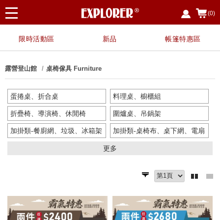
(0)
限時活動區
新品
帳篷特惠區
露營登山館
桌椅傢具 Furniture
蛋捲桌、折合桌
料理桌、櫥櫃組
折疊椅、導演椅、休閒椅
圍爐桌、吊鍋架
加掛類-餐廚網、垃圾、冰箱架
加掛類-桌椅布、桌下網、電扇
行軍床、吊床
更多