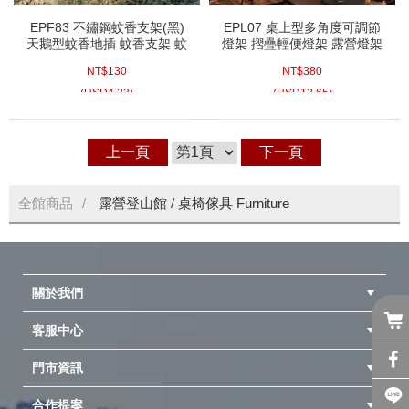
EPF83 不鏽鋼蚊香支架(黑)
EPL07 桌上型多角度可調節
天鵝型蚊香地插 蚊香支架 蚊
燈架 摺疊輕便燈架 露營燈架
香地插 蚊香架 戶外蚊香插
燈桿 適用於桌面厚度3cm內
NT$
130
NT$
380
附收納袋
(
USD
4.33)
(
USD
12.65)
上一頁
下一頁
全館商品
露營登山館
/
桌椅傢具 Furniture
關於我們
客服中心
隱私權聲明
公司簡介
品牌故事
會員辨法
門市資訊
紅利兌換商品
購物Q&A
客服信箱
訂單查詢
合作提案
台中北屯店(國旅卡)
高雄仁武店(國旅卡)
中壢店(國旅卡)