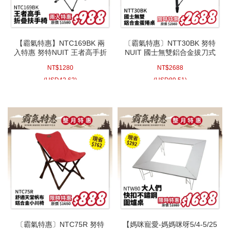
【霸氣特惠】NTC169BK 兩
〔霸氣特惠〕NTT30BK 努特
入特惠 努特NUIT 王者高手折
NUIT 國士無雙鋁合金拔刀式
疊扶手椅 黑 休閒椅 導演椅 大
蛋捲桌(黑色) 小車旅遊 露營
NT$
1280
NT$
2688
川椅 折疊椅 露營椅
桌 快速可搭起鋁捲桌 炊事桌
(
USD
42.62)
(
USD
89.51)
〔霸氣特惠〕NTC75R 努特
【媽咪寵愛-媽媽咪呀5/4-5/25