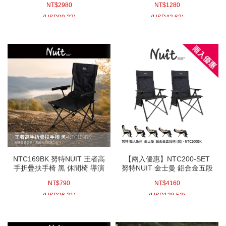
NT$
2980
NT$
1280
折疊椅 露營椅
(
USD
99.23)
(
USD
42.62)
NTC169BK 努特NUIT 王者高
【兩入優惠】NTC200-SET
手折疊扶手椅 黑 休閒椅 導演
努特NUIT 金士曼 鋁合金五段
椅 大川椅 折疊椅 露營椅
椅 黑木扶手(已含包材費)
NT$
790
NT$
4160
(
USD
26.31)
(
USD
138.53)