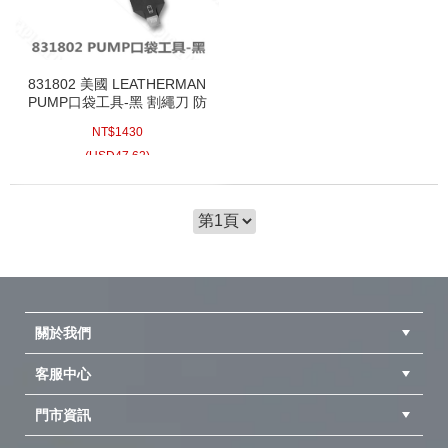
831802 美國 LEATHERMAN
PUMP口袋工具-黑 割繩刀 防
滑紋路 扳手 六角螺絲起子
NT$
1430
(
USD
47.62)
關於我們
客服中心
隱私權聲明
公司簡介
品牌故事
會員辨法
門市資訊
紅利兌換商品
購物Q&A
客服信箱
訂單查詢