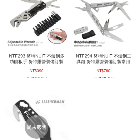
NTF293 努特NUIT 不鏽鋼多
NTF294 努特NUIT 不鏽鋼工
功能板手 努特露營裝備訂製
具鉗 努特露營裝備訂製常用
常用維修工具 活動板手十字
維修工具 尖嘴鉗十字螺絲起
NT$
390
NT$
780
螺絲起子一字起子六角板手
子一字起子六角板手鋸子
(
USD
12.99)
(
USD
25.97)