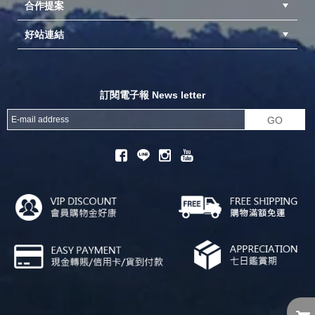
合作提案
台中北屯店(國旅卡)
高雄仁武店(國旅卡)
中壢店(國旅卡)
好站連結
成為供應商
異業合作
專案採購
探險家官方粉絲團
努特官方粉絲團
開獎機
訂閱電子報 News letter
GO