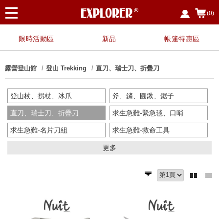
(0)
限時活動區
新品
帳篷特惠區
露營登山館
登山 Trekking
直刀、瑞士刀、折疊刀
登山杖、拐杖、冰爪
斧、鏟、圓鍬、鋸子
直刀、瑞士刀、折疊刀
求生急難-緊急毯、口哨
求生急難-名片刀組
求生急難-救命工具
辨位工具、電腦錶
更多