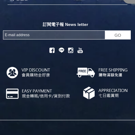
探險家官方粉絲團
努特官方粉絲團
開獎機
訂閱電子報 News letter
GO