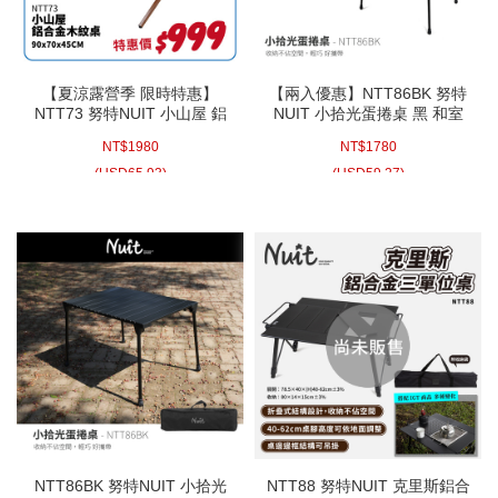
【夏涼露營季 限時特惠】
【兩入優惠】NTT86BK 努特
NTT73 努特NUIT 小山屋 鋁
NUIT 小拾光蛋捲桌 黑 和室
合金木紋蛋捲桌 90X70cm 鋁
桌 炊事桌 萬用桌 鋁捲桌 蛋捲
NT$
1980
NT$
1780
合金桌 蛋捲桌 鋁捲桌 炊事桌
桌 露營折疊桌 摺疊桌 便攜式
萬用桌 折合桌摺疊桌 仿木紋
摺疊桌 野餐桌 鋁合金蛋捲桌
(
USD
65.93)
(
USD
59.27)
露營桌
戶外桌 折疊桌
NTT86BK 努特NUIT 小拾光
NTT88 努特NUIT 克里斯鋁合