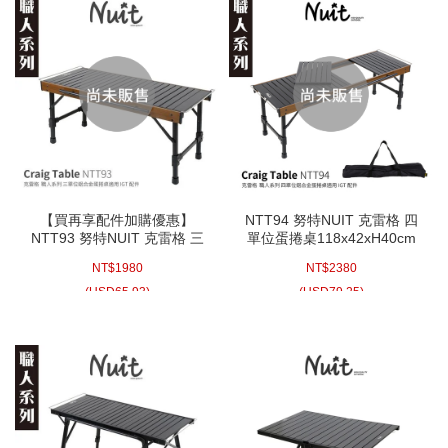
【買再享配件加購優惠】
NTT94 努特NUIT 克雷格 四
NTT93 努特NUIT 克雷格 三
單位蛋捲桌118x42xH40cm
單位蛋捲桌88x39xH40cm 適
適用IGT配件一單位露營桌摺
NT$
1980
NT$
2380
用IGT配件一單位露營桌摺疊
疊桌折疊桌餐桌類似NTT93
桌折疊桌餐桌類似NTT94
(
USD
65.93)
(
USD
79.25)