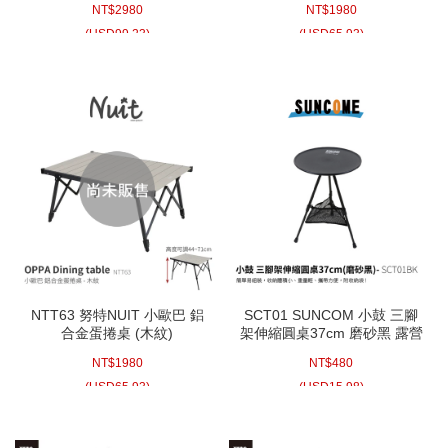
NT$
2980
NT$
1980
IGT配件一單位露營桌摺疊桌
露營桌 鋁捲桌 炊事桌
折疊桌餐桌類似NTT93
(
USD
99.23)
(
USD
65.93)
NTT94 NTT95
NTT63 努特NUIT 小歐巴 鋁
SCT01 SUNCOM 小鼓 三腳
合金蛋捲桌 (木紋)
架伸縮圓桌37cm 磨砂黑 露營
96x65xH44~71cm旅遊 戶外
小桌 露營圓形桌 圓型桌 露營
NT$
1980
NT$
480
露營桌 鋁捲桌 炊事桌
圓型桌 露營桌 摺疊桌 折疊桌
(
USD
65.93)
(
USD
15.98)