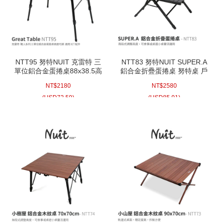
NTT95 努特NUIT 克雷特 三
NTT83 努特NUIT SUPER.A
單位鋁合金蛋捲桌88x38.5高
鋁合金折疊蛋捲桌 努特桌 戶
度可調 適用IGT配件一單位露
外露營摺疊桌折合桌露營桌野
NT$
2180
NT$
2580
營桌摺疊桌折疊桌餐桌
餐桌鋁合金桌
(
USD
72.59)
(
USD
85.91)