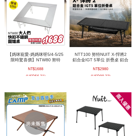
【媽咪寵愛-媽媽咪呀5/4-5/25
NTT100 努特NUIT X-悍將2
限時驚喜價】NTW80 努特
鋁合金IGT 5單位 折疊桌 鋁合
NUIT 大人們 快扣不鏽鋼圍爐
金桌 便攜桌 半單位 IGT桌
NT$
1688
NT$
2980
桌 焚火台 戶外露營摺疊桌折
合桌露營桌野餐桌烤肉
(
USD
56.21)
(
USD
99.23)