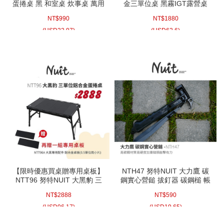
蛋捲桌 黑 和室桌 炊事桌 萬用
金三單位桌 黑霧IGT露營桌
桌 鋁捲桌 蛋捲桌 露營折疊桌
IGT單元桌 多功能露營桌 折
NT$
990
NT$
1880
摺疊桌 便攜式摺疊桌 野餐桌
疊桌 鋁合金桌 便攜桌 半單位
鋁合金蛋捲桌 戶外桌 折疊桌
IGT桌
(
USD
32.97)
(
USD
62.6)
露營小桌
【限時優惠買桌贈專用桌板】
NTH47 努特NUIT 大力鷹 碳
NTT96 努特NUIT 大黑豹 三
鋼實心營鎚 拔釘器 碳鋼槌 帳
單位鋁合金蛋捲桌
篷營槌 帳棚營錘 露營營鎚 營
NT$
2888
NT$
590
80x44xH41cm 單位桌適用
錘 營釘鎚
IGT配件一單位露營桌摺疊桌
(
USD
96.17)
(
USD
19.65)
折疊桌餐桌類似NTT93