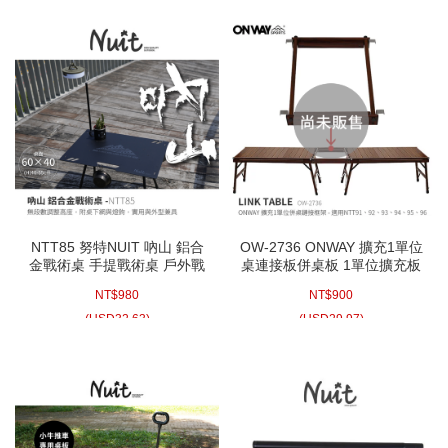
NTT94 NTT95
NTT85 努特NUIT 吶山 鋁合
OW-2736 ONWAY 擴充1單位
金戰術桌 手提戰術桌 戶外戰
桌連接板併桌板 1單位擴充板
術桌 輕量戰術桌版 黑化 可調
桌面連接板適用IGT配NTT91
NT$
980
NT$
900
高度 附燈桿桌下網 露營小桌
NTT92 NTT93 NTT94
NTT95 NTT96
(
USD
32.63)
(
USD
29.97)