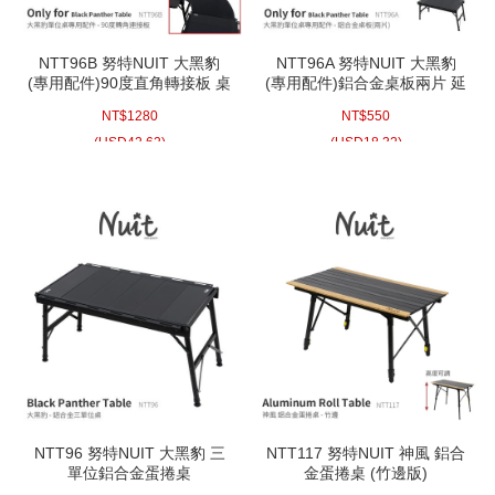
NTT96B 努特NUIT 大黑豹
NTT96A 努特NUIT 大黑豹
(專用配件)90度直角轉接板 桌
(專用配件)鋁合金桌板兩片 延
面連接板 單位桌面拼接 IGT
伸桌板側邊板 IGT露營桌配件
NT$
1280
NT$
550
露營桌配件類似NTT93
類似NTT93 NTT94 NTT95
NTT94 NTT95
(
USD
42.62)
(
USD
18.32)
NTT96 努特NUIT 大黑豹 三
NTT117 努特NUIT 神風 鋁合
單位鋁合金蛋捲桌
金蛋捲桌 (竹邊版)
80x44xH41cm 單位桌適用
90x52xH45~70cm旅遊 戶外