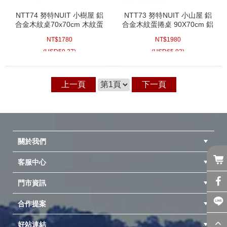
NTT74 努特NUIT 小樹屋 鋁
NTT73 努特NUIT 小山屋 鋁
合金木紋桌70x70cm 木紋蛋
合金木紋蛋捲桌 90X70cm 鋁
捲桌 和室桌 炊事桌 萬用桌 鋁
合金桌 蛋捲桌 鋁捲桌 炊事桌
NT$
1780
NT$
1980
捲桌 折合桌摺疊桌 快速可搭
萬用桌 折合桌摺疊桌 仿木紋
起
露營桌
(
USD
59.27)
(
USD
65.93)
上一頁
下一頁
關於我們
客服中心
隱私權聲明
公司簡介
品牌故事
會員辨法
門市資訊
紅利兌換商品
購物Q&A
客服信箱
訂單查詢
合作提案
台中北屯店(國旅卡)
高雄仁武店(國旅卡)
中壢店(國旅卡)
好站連結
成為供應商
異業合作
專案採購