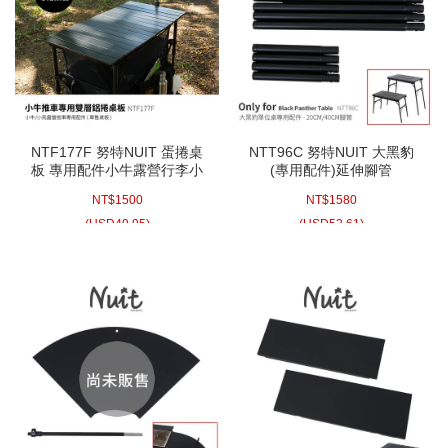
NTF177F 努特NUIT 蛋捲桌
NTT96C 努特NUIT 大黑豹
板 專用配件小牛露營行李小
(專用配件)延伸腳管
拖車 適用小馬 NTF277
20CM/40CM 單位桌專用配件
NT$
1500
NT$
1580
NTF177
IGT露營桌配件類似NTT93
NTT94 NTT95
(
USD
49.95)
(
USD
52.61)