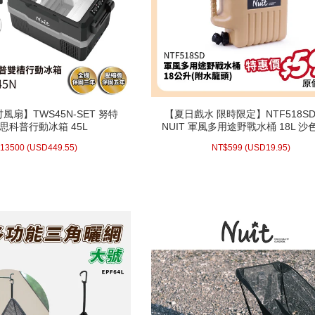
風扇】TWS45N-SET 努特
【夏日戲水 限時限定】NTF518SD
風扇】TWS45N-SET 努特
【夏日戲水 限時限定】NTF518SD
T 思科普行動冰箱 45L
NUIT 軍風多用途野戰水桶 18L 沙
T 思科普行動冰箱 45L
NUIT 軍風多用途野戰水桶 18L 沙
硬式水筒 防災消防水箱水袋停水必
硬式水筒 防災消防水箱水袋停水必
-31
449.55)
USD
13500 (
NT$
(活動時間至08-31 23:59止)
19.95)
USD
5
山泉水品茗急難救災
$
13500
(
USD
449.55)
NT$
599
(
USD
19.95)
山泉水品茗急難救災
23:59止)
配送方式/常溫
配送方式/常溫
WISH LIST
WISH LIST
prev
next