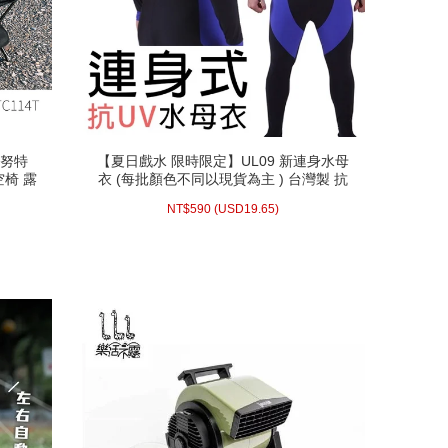
 努特
【夏日戲水 限時限定】UL09 新連身水母
 努特
【夏日戲水 限時限定】UL09 新連身水母
空椅 露
衣 (每批顏色不同以現貨為主 ) 台灣製 抗
空椅 露
衣 (每批顏色不同以現貨為主 ) 台灣製 抗
 摺疊椅
UV 防磨衣 浮潛潛水衣 抗紫外線浮潛潛水
 摺疊椅
UV 防磨衣 浮潛潛水衣 抗紫外線浮潛潛水
9 (
NT$
(活動時間至08-31 23:59止)
19.65)
USD
590 (
NT$
衣河邊釣魚游泳海邊玩水防曬傷
NT$
590
(
USD
19.65)
衣河邊釣魚游泳海邊玩水防曬傷
配送方式/常溫
WISH LIST
prev
next
prev