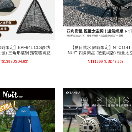
時限定】EPF64L CLS多功
【夏日戲水 限時限定】NTC114T
時限定】EPF64L CLS多功
【夏日戲水 限時限定】NTC114T
大號) 三角形曬網 露營曬碗籃
NUIT 四角衛星 (透氣網版) 輕量太
大號) 三角形曬網 露營曬碗籃
NUIT 四角衛星 (透氣網版) 輕量太
餐具吊籃 瀝水籃 餐具吊籃
營椅 釣魚椅 月亮椅 輕量椅 便攜椅
餐具吊籃 瀝水籃 餐具吊籃
營椅 釣魚椅 月亮椅 輕量椅 便攜椅
1 23:59止)
4.63)
USD
139 (
NT$
(活動時間至08-31 23:59
43.26)
USD
129
鋁合金 登山 束狀收納 休閒椅
T$
139
(
USD
4.63)
NT$
1299
(
USD
43.26)
鋁合金 登山 束狀收納 休閒椅
止)
配送方式/常溫
配送方式/常溫
WISH LIST
WISH LIST
prev
next