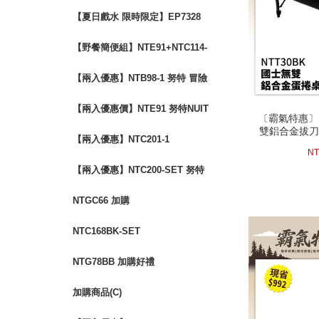
$2400 露營椅 蛋捲桌 三層架
【夏日戲水 限時限定】EP7328
救生衣兩件優惠組
【野餐簡便組】NTE91+NTC114-
SET
【兩入優惠】NTB98-1 努特 冒險
王 單人充氣床墊
【兩入優惠價】NTE91 努特NUIT
〔霸氣特惠〕N
〔霸氣特惠〕N
雙鋁合金拔刀
魔方收納箱(含桌板)
雙鋁合金拔刀
營桌 快
【兩入優惠】NTC201-1
營桌 快
(活動時間至08-3
NT
【兩入優惠】NTC200-SET 努特
NUIT 金士曼 鋁合金五段椅
NTGC66 加購
NTC168BK-SET
NTG78BB 加購好禮
加購商品(C)
next