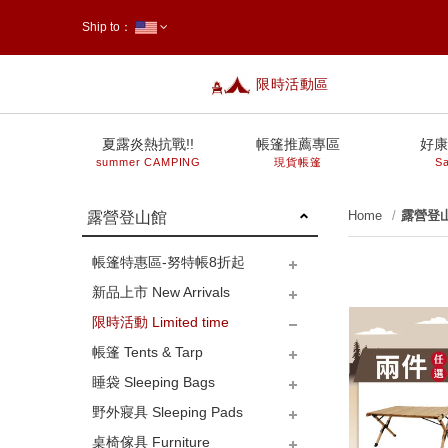
Ship to：
限時活動區
台灣
夏露炎熱抗戰!!
帳篷推薦專區
好康
summer CAMPING
現貨帳篷
Sa
Home
露營登
露營登山館
帳篷特惠區-努特帳8折起
新品上市 New Arrivals
限時活動 Limited time
帳篷 Tents & Tarp
睡袋 Sleeping Bags
小型帳篷 (放單人睡墊)
中型帳篷 (放L床)
大型帳篷 (放XL床)
27秒客廳帳
客廳帳、炊事帳、車邊帳
天幕
沙灘帳、兒童帳
更衣衛浴帳、行動馬桶
地布-小帳篷
地布-中帳篷
地布-大帳篷
側邊布/帳篷配件類
營繩
調節片、調節拉繩
D環S扣、磁鐵掛勾、帆布夾
三角旗、裝飾旗、戶外玩具
營槌、拔釘器
營柱-180下
營柱-180~240間
營柱-280上
營釘
防雷帽、橡膠球
防蚊蟲
裝備袋-帳篷、充氣床、推車
裝備袋-睡袋
裝備袋-爐具
裝備袋-炊具
裝備袋-燈具
裝備袋-桌椅
裝備袋-釘繩槌柱
修補零件類-防水噴劑、修補
野外寢具 Sleeping Pads
貼、拉鍊頭、橄欖扣、插
天然羽毛、羊毛
羽絨、鴨絨、鵝絨
人造纖維、人造蠶絲
毛毯、睡袋內套、露宿袋
兒童睡袋
next
桌椅傢具 Furniture
銷、銅釦
鋁箔墊、野餐墊-小帳篷
鋁箔墊、野餐墊-中帳篷
鋁箔墊、野餐墊-大帳篷
枕頭、充氣枕
充氣床、自動充氣睡墊
床包-S、M
床包-L
床包-XL
手壓幫浦、電動幫浦