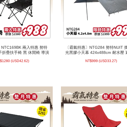
TC169BK 兩入特惠 努特
〔霸氣特惠〕NTG284 努特NUIT 
TC169BK 兩入特惠 努特
〔霸氣特惠〕NTG284 努特NUIT 
高手折疊扶手椅 黑 休閒椅 導演
光黑膠小天幕 424x488cm 耐水壓
高手折疊扶手椅 黑 休閒椅 導演
光黑膠小天幕 424x488cm 耐水壓
大川椅 折疊椅 露營椅
幕小天幕
大川椅 折疊椅 露營椅
幕小天幕
.62)
USD
1280 (
NT$
33.27)
USD
999 (
NT$
$
1280
(
USD
42.62)
NT$
999
(
USD
33.27)
配送方式/常溫
配送方式/常溫
WISH LIST
WISH LIST
prev
next