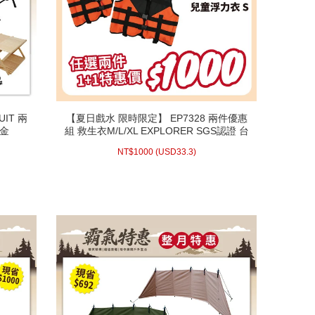
IT 兩
【夏日戲水 限時限定】 EP7328 兩件優惠
IT 兩
【夏日戲水 限時限定】 EP7328 兩件優惠
合金
組 救生衣M/L/XL EXPLORER SGS認證 台
合金
組 救生衣M/L/XL EXPLORER SGS認證 台
灣製高級成人救生衣
灣製高級成人救生衣
33.3)
USD
1000 (
NT$
NT$
1000
(
USD
33.3)
配送方式/常溫
WISH LIST
prev
next
prev