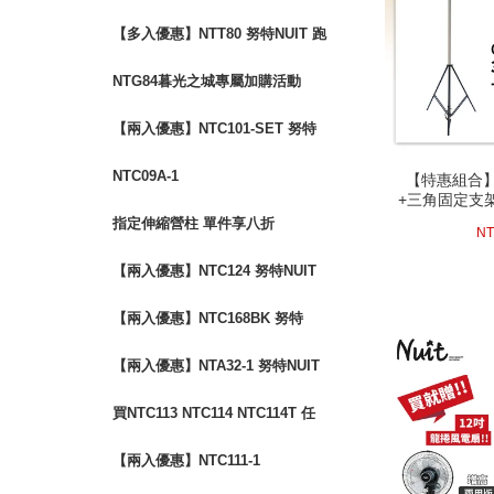
布鋁合金小川椅
【多入優惠】NTT80 努特NUIT 跑
酷滑板桌 (四入以上享單入$500優
NTG84暮光之城專屬加購活動
惠)
【兩入優惠】NTC101-SET 努特
NUIT 霹靂遊俠 三段椅 透氣網布
【特惠組合】
NTC09A-1
【特惠組合】
+三角固定支架
+三角固定支架
護套〔GU
護套〔GU
(活動時間至08-3
指定伸縮營柱 單件享八折
NT
【兩入優惠】NTC124 努特NUIT
森友會 鋁合金三段低腳椅 鐵灰色
【兩入優惠】NTC168BK 努特
限量背面圖印
NUIT 傑森 鋁合金扶手輕量椅
【兩入優惠】NTA32-1 努特NUIT
鋁合金雙針營柱320cm
買NTC113 NTC114 NTC114T 任
一款 享加購NTC114A沙發套
【兩入優惠】NTC111-1
next