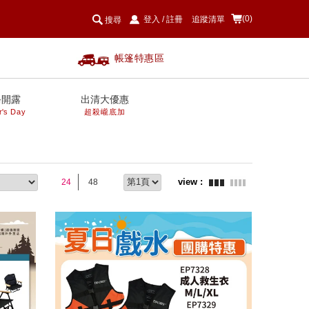
(0)
登入
/
註冊
追蹤清單
搜尋
帳篷特惠區
爸開露
出清大優惠
r's Day
超殺巄底加
24
48
prev
next
prev