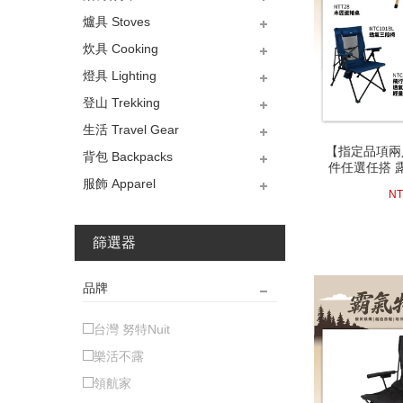
爐具 Stoves
蛋捲桌、折合桌
料理桌、櫥櫃組
折疊椅、導演椅、休閒椅
圍爐桌、吊鍋架
加掛類-餐廚網、垃圾、冰箱
加掛類-桌椅布、桌下網、電
行軍床、吊床
炊具 Cooking
架
扇
烤肉架、焚火台、暖爐
卡式、登山、汽化爐
爐具加掛類-爐架、鍋架、擋
烤具加掛類-烤肉架、焚火台
耗材類-燃料、生火、瓦斯油
燈具 Lighting
風板
加掛
桶瓶
鑄鐵鍋、鑄鐵炊具、琺瑯類
鈦合金炊、鍋、壺、杯、盤
不銹鋼炊、鍋、壺、杯、盤
鋁合金炊、鍋、壺、杯、盤
餐具類-筷、叉、匙、刀、環
創意料理工具
電冰箱桶袋、水箱桶袋、冰
耗材類-隔熱手套、蛋盒
專館-美國Nalgene水壺
專館-美國Klean kanteen水
專館-美國CAMELBAK水壺
登山 Trekking
保餐具
磚
壺
LED頭燈、手電筒
LED露營燈、電子燈
瓦斯燈、汽化燈、耗材
燈架、燈勾
生活 Travel Gear
登山杖、拐杖、冰爪
斧、鏟、圓鍬、鋸子
直刀、瑞士刀、折疊刀
求生急難-緊急毯、口哨
求生急難-名片刀組
求生急難-救命工具
辨位工具、電腦錶
【指定品項兩入
【指定品項兩入
背包 Backpacks
防水袋、雨衣褲鞋、綁腿
移動電源、延長線
傘、傘旗座
聯名商品、LOGO貼紙
進口車頂架、箱安裝
件任選任搭 
件任選任搭 
服飾 Apparel
25公升以下小型背包
26~50公升中型背包
50公升以上大型背包
腰包、護照包、盥洗包
背包防水套
背包專用水袋、濾水器、淨
79
NT
水錠
上衣
下褲
帽類
手套
圍巾
雪鏡、眼鏡
口罩
耳罩
襪類
鞋類
腰帶
篩選器
品牌
台灣 努特Nuit
樂活不露
領航家
next