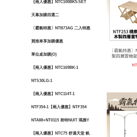
【兩入優惠】NTC100BK5-SET
努特 金牌特務 鋁合金五段椅
天幕加購四選二
〔霸氣特惠〕NTB73AG 二入特惠
冒險王 自動充氣睡墊床 10CM 可
買推車享加購優惠
拼接
〔霸氣特惠〕NT
〔霸氣特惠〕NT
製四層置物架
單位桌加購(O)
製四層置物架
質層
質層
(活動時間至08-3
NT
【兩入優惠】NTC169BK-1
NTS30LG-1
【兩入優惠】NTC114T-1
NTF354-1【兩入優惠】NTF354
布魯斯 折疊布面三層架
NTA88+NT0115 努特NUIT 瑪雅Y
叉二通管營柱優惠套組
next
【兩入優惠】NTC75 舒適天堂 帆