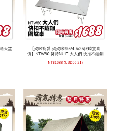
舒適天堂
【媽咪寵愛-媽媽咪呀5/4-5/25限時驚喜
舒適天堂
【媽咪寵愛-媽媽咪呀5/4-5/25限時驚喜
價】NTW80 努特NUIT 大人們 快扣不鏽鋼
價】NTW80 努特NUIT 大人們 快扣不鏽鋼
圍爐桌 焚火台 戶外露營摺疊桌折合桌露營
圍爐桌 焚火台 戶外露營摺疊桌折合桌露營
88 (
NT$
(活動時間至08-31 23:59
56.21)
USD
1688 (
NT$
桌野餐桌烤肉
NT$
1688
(
USD
56.21)
桌野餐桌烤肉
止)
配送方式/常溫
WISH LIST
prev
next
prev