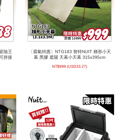
 冒險王
〔霸氣特惠〕NTG183 努特NUIT 梯形小天
 冒險王
〔霸氣特惠〕NTG183 努特NUIT 梯形小天
 可拼接
幕 黑膠 遮陽 天幕小天幕 315x395cm
 可拼接
幕 黑膠 遮陽 天幕小天幕 315x395cm
8 (
NT$
(活動時間至08-31 23:59止)
33.27)
USD
999 (
NT$
NT$
999
(
USD
33.27)
配送方式/常溫
WISH LIST
prev
next
prev