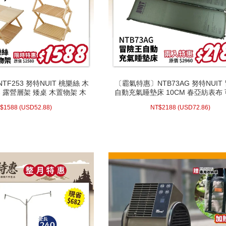
F253 努特NUIT 桃樂絲 木
〔霸氣特惠〕NTB73AG 努特NUIT
F253 努特NUIT 桃樂絲 木
〔霸氣特惠〕NTB73AG 努特NUIT
 露營層架 矮桌 木置物架 木
自動充氣睡墊床 10CM 春亞紡表布
 露營層架 矮桌 木置物架 木
自動充氣睡墊床 10CM 春亞紡表布
板架 木層架 展示架
環島 登山 旅遊 露營
板架 木層架 展示架
環島 登山 旅遊 露營
1 23:59
52.88)
USD
1588 (
NT$
(活動時間至08-31 23:59
72.86)
USD
218
$
1588
(
USD
52.88)
NT$
2188
(
USD
72.86)
止)
止)
配送方式/常溫
配送方式/常溫
WISH LIST
WISH LIST
prev
next