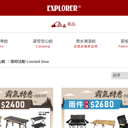
新品
專館
露營登山館
潛水溯溪館
霸
le
Camping
泳渡必備來這裡
Fathe
山館
限時活動 Limited time
prev
next