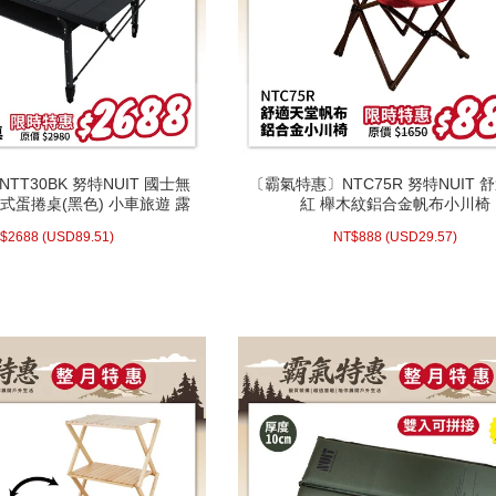
TT30BK 努特NUIT 國士無
〔霸氣特惠〕NTC75R 努特NUIT 
TT30BK 努特NUIT 國士無
〔霸氣特惠〕NTC75R 努特NUIT 
式蛋捲桌(黑色) 小車旅遊 露
紅 櫸木紋鋁合金帆布小川椅
式蛋捲桌(黑色) 小車旅遊 露
紅 櫸木紋鋁合金帆布小川椅
速可搭起鋁捲桌 炊事桌
速可搭起鋁捲桌 炊事桌
1 23:59
89.51)
USD
2688 (
NT$
(活動時間至08-31 23:59止)
29.57)
USD
8
$
2688
(
USD
89.51)
NT$
888
(
USD
29.57)
止)
配送方式/常溫
配送方式/常溫
WISH LIST
WISH LIST
prev
next