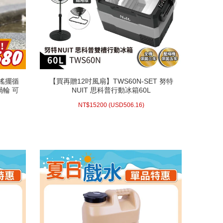
家搖擺循
【買再贈12吋風扇】TWS60N-SET 努特
家搖擺循
【買再贈12吋風扇】TWS60N-SET 努特
渦輪 可
NUIT 思科普行動冰箱60L
渦輪 可
NUIT 思科普行動冰箱60L
扇
扇
0 (
NT$
(活動時間至08-31
506.16)
USD
15200 (
NT$
NT$
15200
(
USD
506.16)
23:59止)
配送方式/常溫
WISH LIST
prev
next
prev