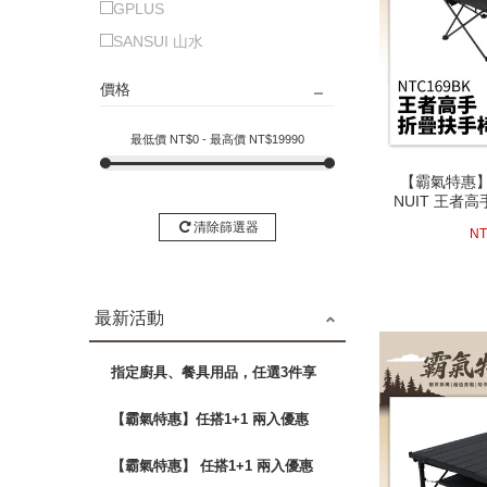
GPLUS
SANSUI 山水
價格
最低價 NT$
0
- 最高價 NT$
19990
【霸氣特惠】N
【霸氣特惠】N
NUIT 王者
NUIT 王者
椅 
椅 
42
清除篩選器
NT
最新活動
指定廚具、餐具用品，任選3件享
88折
【霸氣特惠】任搭1+1 兩入優惠
$2680 露營椅 蛋捲桌
【霸氣特惠】 任搭1+1 兩入優惠
next