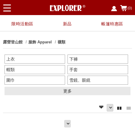
(0)
限時活動區
新品
帳篷特惠區
露營登山館
服飾 Apparel
襪類
上衣
下褲
帽類
手套
圍巾
雪鏡、眼鏡
口罩
耳罩
更多
襪類
鞋類
腰帶