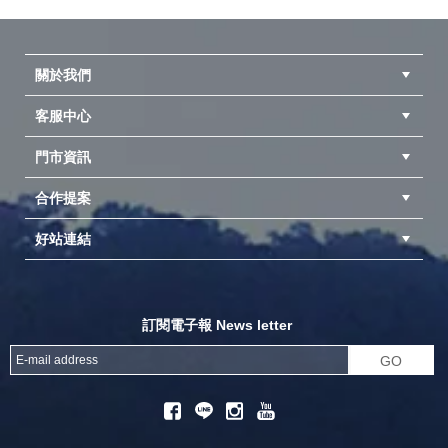
關於我們
客服中心
隱私權聲明
公司簡介
品牌故事
會員辨法
門市資訊
紅利兌換商品
購物Q&A
客服信箱
訂單查詢
合作提案
台中北屯店(國旅卡)
高雄仁武店(國旅卡)
中壢店(國旅卡)
好站連結
成為供應商
異業合作
專案採購
探險家官方粉絲團
努特官方粉絲團
開獎機
訂閱電子報 News letter
GO