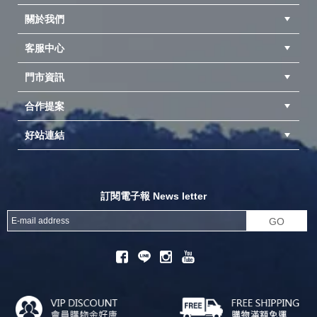
關於我們
客服中心
隱私權聲明
公司簡介
品牌故事
會員辨法
門市資訊
紅利兌換商品
購物Q&A
客服信箱
訂單查詢
合作提案
台中北屯店(國旅卡)
高雄仁武店(國旅卡)
中壢店(國旅卡)
好站連結
成為供應商
異業合作
專案採購
探險家官方粉絲團
努特官方粉絲團
開獎機
訂閱電子報 News letter
GO