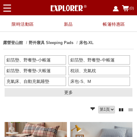
(0)
限時活動區
新品
帳篷特惠區
露營登山館
野外寢具 Sleeping Pads
床包-XL
鋁箔墊、野餐墊-小帳篷
鋁箔墊、野餐墊-中帳篷
鋁箔墊、野餐墊-大帳篷
枕頭、充氣枕
充氣床、自動充氣睡墊
床包-S、M
床包-L
床包-XL
更多
手壓幫浦、電動幫浦