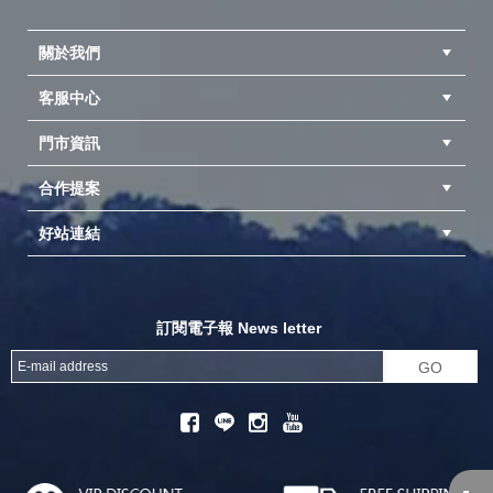
關於我們
客服中心
隱私權聲明
公司簡介
品牌故事
會員辨法
門市資訊
紅利兌換商品
購物Q&A
客服信箱
訂單查詢
合作提案
台中北屯店(國旅卡)
高雄仁武店(國旅卡)
中壢店(國旅卡)
好站連結
成為供應商
異業合作
專案採購
探險家官方粉絲團
努特官方粉絲團
開獎機
訂閱電子報 News letter
GO