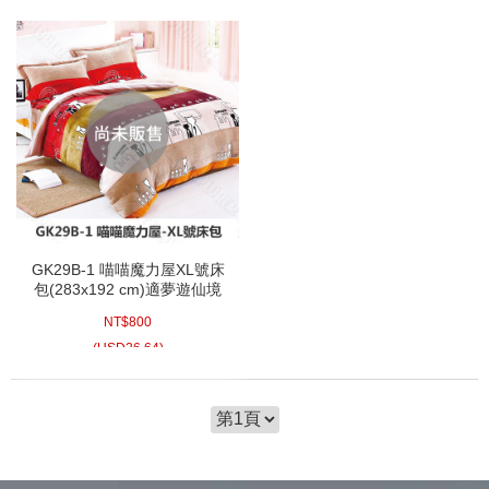
GK29B-1 喵喵魔力屋XL號床
包(283x192 cm)適夢遊仙境
充氣睡墊 露營達人充氣床墊
NT$
800
歡樂時光充氣墊
(
USD
26.64)