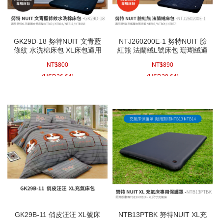
GK29D-18 努特NUIT 文青藍
NTJ260200E-1 努特NUIT 臉
條紋 水洗棉床包 XL床包適用
紅熊 法蘭絨L號床包 珊瑚絨適
NTB13 NTB14 NTB17
用NTB08 NTB64 NTB67
NT$
800
NT$
890
NTB68 NTB168 XL獨立筒充
NTB167 L獨立筒充氣床 夢遊
氣床 夢遊仙境充氣睡墊 露營
仙境充氣睡墊 祕密花園充氣
(
USD
26.64)
(
USD
29.64)
達人充氣床墊 歡樂時光充氣
床墊
墊
GK29B-11 俏皮汪汪 XL號床
NTB13PTBK 努特NUIT XL充