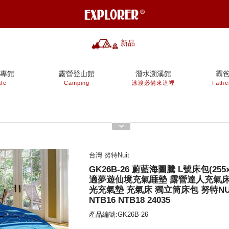
新品
專館
露營登山館
潛水溯溪館
霸
le
Camping
泳渡必備來這裡
Fathe
台灣 努特Nuit
GK26B-26 蔚藍海圖騰 L號床包(255x2
適夢遊仙境充氣睡墊 露營達人充氣床
光充氣墊 充氣床 獨立筒床包 努特NUIT
NTB16 NTB18 24035
產品編號:GK26B-26