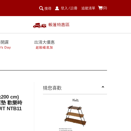
(0)
登入
/
註冊
追蹤清單
搜尋
帳篷特惠區
爸開露
出清大優惠
r's Day
超殺巄底加
next
猜您喜歡
00 cm)
墊 歡樂時
 NTB11