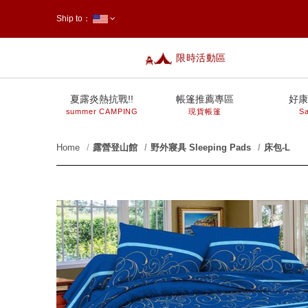
Ship to：
限時活動區
台灣
夏露炎熱抗戰!!
帳篷推薦專區
好康
summer CAMPING
現貨帳篷
Sa
Home
露營登山館
野外寢具 Sleeping Pads
床包-L
prev