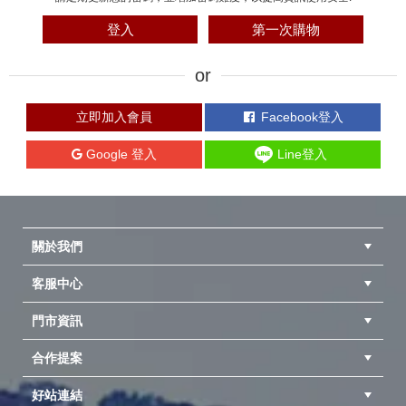
登入
第一次購物
立即加入會員
Facebook登入
Google 登入
Line登入
關於我們
客服中心
隱私權聲明
公司簡介
品牌故事
會員辨法
門市資訊
紅利兌換商品
購物Q&A
客服信箱
訂單查詢
合作提案
台中北屯店(國旅卡)
高雄仁武店(國旅卡)
中壢店(國旅卡)
好站連結
成為供應商
異業合作
專案採購