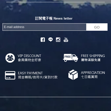
探險家官方粉絲團
努特官方粉絲團
開獎機
訂閱電子報 News letter
GO