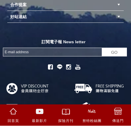
合作提案
台中北屯店(國旅卡)
高雄仁武店(國旅卡)
中壢店(國旅卡)
好站連結
成為供應商
異業合作
專案採購
探險家官方粉絲團
努特官方粉絲團
開獎機
訂閱電子報 News letter
GO
回首頁
最新影片
努特粉絲團
傳送門
探險月刊