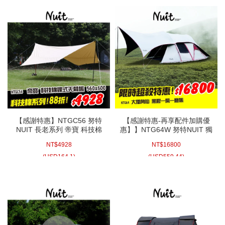
【感謝特惠】NTGC56 努特
【感謝特惠-再享配件加購優
NUIT 長老系列 帝寶 科技棉
惠】】NTG64W 努特NUIT 獨
天幕(單帳布)5.6x6m 六角天
角仙2 (白色) 黑膠 鋁合金一房
NT$
4928
NT$
16800
幕 蝶型天幕帳炊事帳客廳帳
一廳六人帳棚 780x500cm 家
蝶式天幕
庭帳篷帳蓬頂級耐水壓 鐵氟
(
USD
164.1)
(
USD
559.44)
龍塗層