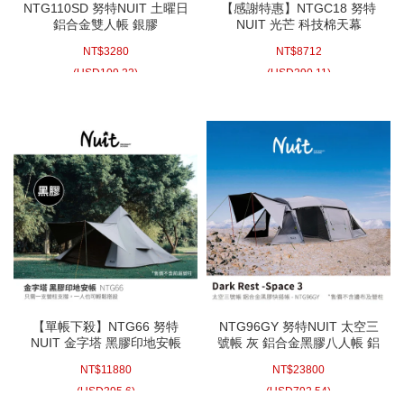
NTG110SD 努特NUIT 土曜日
【感謝特惠】NTGC18 努特
鋁合金雙人帳 銀膠
NUIT 光芒 科技棉天幕
210x140xH110cm 兩人帳棚
825x770xH400m 派對大型天
NT$
3280
NT$
8712
2人帳蓬 輕量帳 單人機車 露
幕炊事天幕帳篷帳棚帳蓬
營 野營
(
USD
109.22)
(
USD
290.11)
【單帳下殺】NTG66 努特
NTG96GY 努特NUIT 太空三
NUIT 金字塔 黑膠印地安帳
號帳 灰 鋁合金黑膠八人帳 鋁
400x400xH280 印地安帳 帳
合金帳棚 8人帳蓬 露營 帳棚
NT$
11880
NT$
23800
篷 帳棚 帳蓬 努特帳
家庭帳篷 努特帳
(
USD
395.6)
(
USD
792.54)