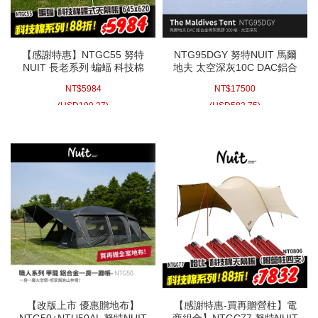
【感謝特惠】NTGC55 努特
NTG95DGY 努特NUIT 馬爾
NUIT 長老系列 蝙蝠 科技棉
地夫 太空深灰10C DAC鋁合
天幕(單帳布)6.4x6.2m 八邊
金科技黑膠八人帳 300帳 科
NT$
5984
NT$
17500
型天幕 蝶型天幕帳炊事帳客
技遮光膠 耐水壓3000mm 鋁
廳帳蝶式天幕
合金帳篷 露營帳篷 家庭帳篷
(
USD
199.27)
(
USD
582.75)
【改版上市 優惠贈地布】
【感謝特惠-買再贈營柱】電
NTG50+NTU50AL 努特NUIT
商組合】NTGC77 努特NUIT