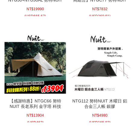
職人系列 甲龍 鋁合金頂級一
長老系列 哈比 科技棉天幕帳
NT$
19990
NT$
7832
房一廳帳 別墅帳蓬 隧道帳篷
610x520xH265cm 天幕帳 哈
耐水壓
比天幕 遮陽帳 客廳帳 哈比天
(
USD
665.67)
(
USD
260.81)
幕
【感謝特惠】NTGC66 努特
NTG112 努特NUIT 木曜日 鋁
NUIT 長老系列 金字塔 科技
合金三人帳 銀膠
棉印地安帳 400x400xH280
210x210xH140cm 三人帳棚
NT$
13904
NT$
4980
印地安帳 帳篷 帳棚 帳蓬 棉帳
3人帳蓬 雙人野營 輕量帳 單
人機車露營
(
USD
463)
(
USD
165.83)