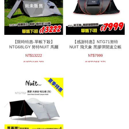
【限時特惠-單帳下殺】
【感謝特惠】NTG71努特
NTG68LGY 努特NUIT 馬爾
NUIT 飛天象 黑膠彈開速立帳
地夫 全淺灰7C 鋁合金科技黑
蓬 黑膠彈開帳 速立帳蓬 拋帳
NT$
13222
NT$
7999
膠八人帳 300帳 科技遮光膠
可放XL充氣床 懶人彈開帳篷
耐水壓3000mm 鋁合金帳篷
六人快搭帳 自動
(
USD
440.29)
(
USD
266.37)
露營帳篷 家庭帳篷