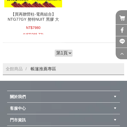
【買再贈營柱-電商組合】
NTG77GY 努特NUIT 黑膠 大
峽谷哈比帳 灰色 天幕帳 哈比
NT$
7980
天幕 遮陽帳 客廳帳 哈比天幕
(
USD
265.73)
全館商品
帳篷推薦專區
關於我們
客服中心
隱私權聲明
公司簡介
品牌故事
會員辨法
門市資訊
紅利兌換商品
購物Q&A
客服信箱
訂單查詢