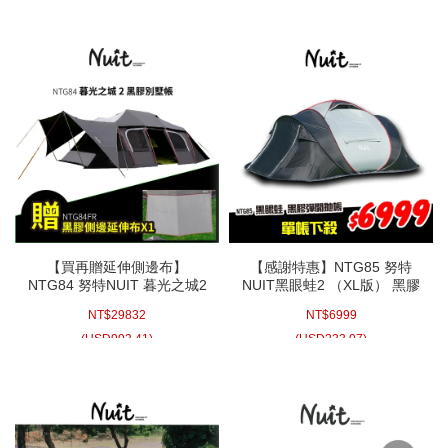
【買再贈延伸側邊布】
【感謝特惠】NTG85 努特
NTG84 努特NUIT 暮光之城2
NUIT黑眼蛙2 （XL版） 黑膠
黑膠7x4m塔型家庭帳篷 快搭
彈開帳 速立帳蓬 拋帳 可放充
NT$
29832
NT$
6999
帳棚 黑膠帳別墅帳蓬隧道帳
氣床 懶人帳棚彈開帳篷六人
篷 頂級耐水壓可放XL充氣床
帳篷快搭帳拋帳自動帳蓬VIP
(
USD
993.41)
(
USD
233.07)