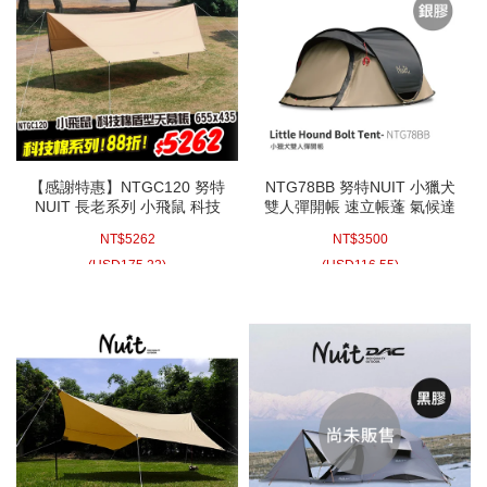
【感謝特惠】NTGC120 努特
NTG78BB 努特NUIT 小獵犬
NUIT 長老系列 小飛鼠 科技
雙人彈開帳 速立帳蓬 氣候達
棉天幕(單帳布)6.5x4.3m 盾
人耐水壓 拋帳 可放充氣床 懶
NT$
5262
NT$
3500
型天幕 蝶型天幕帳炊事帳客
人帳棚彈開帳篷快搭帳拋帳自
廳帳蝶式天幕
動帳蓬
(
USD
175.22)
(
USD
116.55)