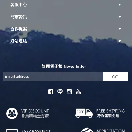
客服中心
隱私權聲明
公司簡介
品牌故事
會員辨法
門市資訊
紅利兌換商品
購物Q&A
客服信箱
訂單查詢
合作提案
台中北屯店(國旅卡)
高雄仁武店(國旅卡)
中壢店(國旅卡)
好站連結
成為供應商
異業合作
專案採購
探險家官方粉絲團
努特官方粉絲團
開獎機
訂閱電子報 News letter
GO