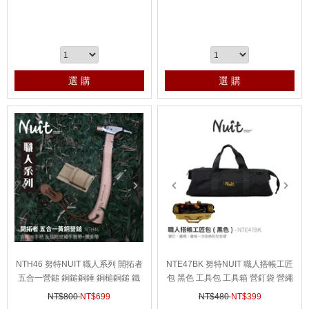
選 購
選 購
prev
next
prev
next
NTH46 努特NUIT 職人系列 開拓者
NTE47BK 努特NUIT 職人搭帳工匠
五合一營鎚 銅鎚銅錘 銅槌銅鎚 鐵
包 黑色 工具包 工具箱 營釘袋 營繩
鎚 拔釘器 帳篷營槌 帳棚營錘 帳蓬
袋 收納袋 露營收納袋 工具箱 裝備
NT$800
NT$
699
NT$480
NT$
399
營鎚 營釘鎚
袋