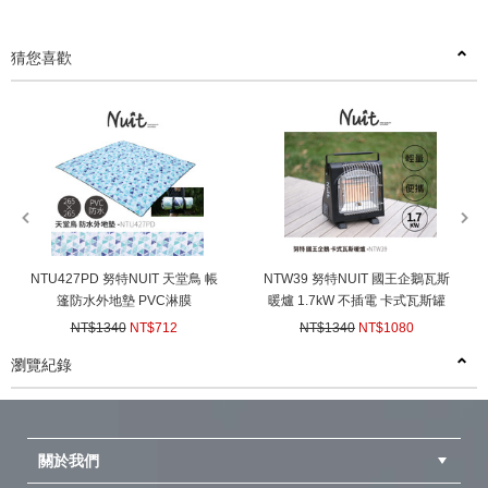
猜您喜歡
prev
next
NTU427PD 努特NUIT 天堂鳥 帳
NTW39 努特NUIT 國王企鵝瓦斯
篷防水外地墊 PVC淋膜
暖爐 1.7kW 不插電 卡式瓦斯罐
270X270帳棚內墊 防潮地墊 沙
便攜式 攜帶式 電子點火 取暖烤
NT$1340
NT$712
NT$1340
NT$1080
灘墊 戶外 郊遊 野餐墊 帳篷內地
爐
(
USD
23.71)
(
USD
35.96)
瀏覽紀錄
墊 露營 睡墊 賞桐
prev
next
關於我們