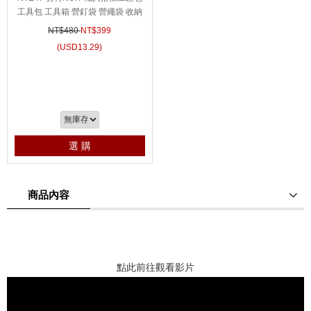
工具包 工具箱 營釘袋 營繩袋 收納
袋 露營收納袋 工具箱
NT$480
NT$
399
(
USD
13.29)
選 購
商品內容
商品使用分享
商品評價(0)
我要詢問
(0)
點此前往觀看影片