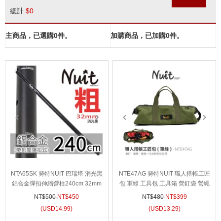
總計
$
0
主商品，已選購
0
件。
加購商品，已加購
0
件。
prev
next
prev
next
prev
next
prev
next
NTA65SK 努特NUIT 巴瑞塔 消光黑
NTE47AG 努特NUIT 職人搭帳工匠
鋁合金彈扣伸縮營柱240cm 32mm
包 軍綠 工具包 工具箱 營釘袋 營繩
鋁合金伸縮營柱伸縮鋁柱前庭柱天
袋 收納袋 露營收納袋 工具箱 裝備
NT$500
NT$
450
NT$480
NT$
399
幕柱營燈柱
袋
(
USD
14.99)
(
USD
13.29)