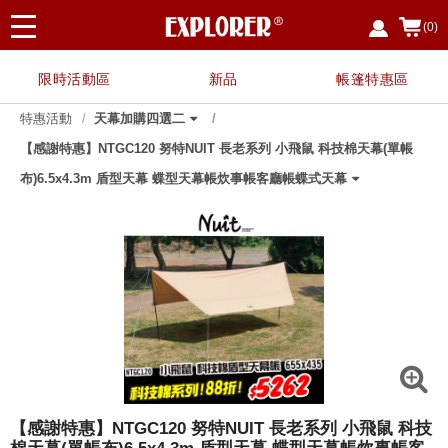
(0)
限時活動區
新品
帳篷特惠區
特惠活動
天幕加購四選二
【感謝特惠】NTGC120 努特NUIT 長老系列 小飛鼠 科技棉天幕(單帳
指定廚具、餐具用品，任選3件享88折
【霸氣特惠】任搭1+1 兩入優惠 $2680 露營
【霸氣特惠】 任搭1+1 兩入優惠 $2400 露營
【夏日戲水 限時限定】EP7328 救生衣兩件
【野餐簡便組】NTE91+NTC114-SET
【兩入優惠價】NTE91 努特NUIT 魔方收納
【兩入優惠】NTB98-1 努特 冒險王 單人充氣
【兩入優惠】NTC201-1
【兩入優惠】NTC200-SET 努特NUIT 金士曼
〔8月父親節限定〕指定任選兩件 $888
〔霸氣特惠〕NTB73AG 二入特惠 冒險王 自
【兩入優惠】NTC169BK-1
買NTC113 NTC114 NTC114T 任一款 享加購
【兩入優惠】NTC100BK5-SET 努特 金牌特
NTG78BB 加購好禮
NTC168BK-SET
指定伸縮營柱 單件享八折
NTC09A-1
NTS30LG-1
【兩入優惠】NTC114T-1
【兩入優惠】NTC111-1
NTF354-1【兩入優惠】NTF354 布魯斯 折疊
【兩入優惠】NTC103BK-1
【兩入優惠】NTT84-1
【兩入優惠】NTC113BK-1 努特NUIT 三角衛
【兩入優惠】NTC114-1 努特NUIT 四角衛星
【兩入優惠】NTA32-1 努特NUIT 鋁合金雙針
【兩入優惠】NTC168BK 努特NUIT 傑森 鋁
【兩入優惠】NTC124 努特NUIT 森友會 鋁合
【兩入優惠】NTC101-SET 努特NUIT 霹靂遊
NTA88+NT0115 努特NUIT 瑪雅Y叉二通管營
【多入優惠】NTT80 努特NUIT 跑酷滑板桌
【兩入優惠】NTC75 舒適天堂 帆布鋁合金小
紅利兌換
布)6.5x4.3m 盾型天幕 蝶型天幕帳炊事帳客廳帳蝶式天幕
椅 蛋捲桌
椅 蛋捲桌 三層架
優惠組
箱(含桌板)
床墊
鋁合金五段椅
動充氣睡墊床 10CM 可拼接
NTC114A沙發套
務 鋁合金五段椅
布面三層架
星 輕量太空椅
輕量太空椅
營柱320cm
合金扶手輕量椅
金三段低腳椅 鐵灰色 限量背面圖印
俠 三段椅 透氣網布
柱優惠套組
(四入以上享單入$500優惠)
川椅
【感謝特惠】NTGC120 努特NUIT 長老系列 小飛鼠 科技