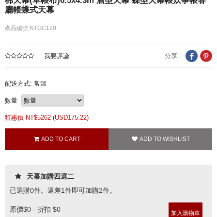
棉天幕(單帳布)6.5x4.3m 盾型天幕 蝶型天幕帳炊事帳客
廳帳蝶式天幕
產品編號:NTGC120
我要評論
分享 :
配送方式: 常溫
數量
特惠價 NT$
5262 (
USD
175.22)
天幕加購四選二
已選購
0
件。還差
1
件即可加購2件。
原價
$0 - 折扣 $0
加入購物車