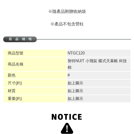
※隨產品附贈收納袋
※產品不包含營柱
商品型號
NTGC120
努特NUIT 小飛鼠 蝶式天幕帳 科技
商品名稱
棉
顏色
#
尺寸(約)
如上圖示
材質
如上圖示
重量(約)
如上圖示