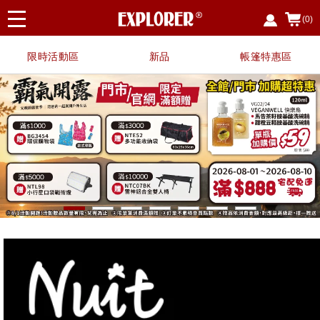
(0)
限時活動區
新品
帳篷特惠區