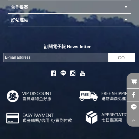
合作提案
台中北屯店(國旅卡)
高雄仁武店(國旅卡)
中壢店(國旅卡)
好站連結
成為供應商
異業合作
專案採購
探險家官方粉絲團
努特官方粉絲團
開獎機
訂閱電子報 News letter
GO