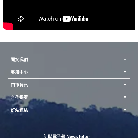
關於我們
客服中心
隱私權聲明
公司簡介
品牌故事
會員辨法
門市資訊
紅利兌換商品
購物Q&A
客服信箱
訂單查詢
合作提案
台中北屯店(國旅卡)
高雄仁武店(國旅卡)
中壢店(國旅卡)
好站連結
成為供應商
異業合作
專案採購
探險家官方粉絲團
努特官方粉絲團
開獎機
訂閱電子報 News letter