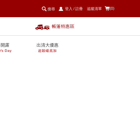
(0)
登入
/
註冊
追蹤清單
搜尋
帳篷特惠區
爸開露
出清大優惠
r's Day
超殺巄底加