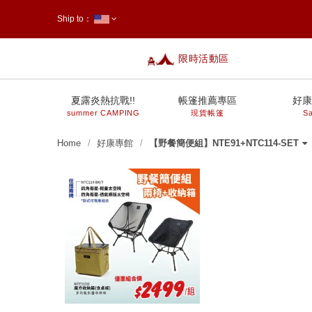
Ship to：
限時活動區
台灣
夏露炎熱抗戰!!
帳篷推薦專區
好康
summer CAMPING
現貨帳篷
Sa
Home
好康專館
【野餐簡便組】NTE91+NTC114-SET
指定廚具、餐具用品，任選3件享
【霸氣特惠】任搭1+1 兩入優惠
【霸氣特惠】 任搭1+1 兩入優惠
【夏日戲水 限時限定】EP7328
【野餐簡便組】NTE91+NTC114-
【兩入優惠價】NTE91 努特NUIT
【兩入優惠】NTB98-1 努特 冒險
【兩入優惠】NTC201-1
【兩入優惠】NTC200-SET 努特
〔8月父親節限定〕指定任選兩件
〔霸氣特惠〕NTB73AG 二入特惠
【兩入優惠】NTC169BK-1
買NTC113 NTC114 NTC114T 任
【兩入優惠】NTC100BK5-SET
NTG78BB 加購好禮
NTC168BK-SET
指定伸縮營柱 單件享八折
NTC09A-1
NTS30LG-1
【兩入優惠】NTC114T-1
【兩入優惠】NTC111-1
NTF354-1【兩入優惠】NTF354
【兩入優惠】NTC103BK-1
【兩入優惠】NTT84-1
【兩入優惠】NTC113BK-1 努特
【兩入優惠】NTC114-1 努特
【兩入優惠】NTA32-1 努特NUIT
【兩入優惠】NTC168BK 努特
【兩入優惠】NTC124 努特NUIT
【兩入優惠】NTC101-SET 努特
NTA88+NT0115 努特NUIT 瑪雅Y
【多入優惠】NTT80 努特NUIT 跑
【兩入優惠】NTC75 舒適天堂 帆
紅利兌換
88折
$2680 露營椅 蛋捲桌
$2400 露營椅 蛋捲桌 三層架
救生衣兩件優惠組
SET
魔方收納箱(含桌板)
王 單人充氣床墊
NUIT 金士曼 鋁合金五段椅
$888
冒險王 自動充氣睡墊床 10CM 可
一款 享加購NTC114A沙發套
努特 金牌特務 鋁合金五段椅
布魯斯 折疊布面三層架
NUIT 三角衛星 輕量太空椅
NUIT 四角衛星 輕量太空椅
鋁合金雙針營柱320cm
NUIT 傑森 鋁合金扶手輕量椅
森友會 鋁合金三段低腳椅 鐵灰色
NUIT 霹靂遊俠 三段椅 透氣網布
叉二通管營柱優惠套組
酷滑板桌 (四入以上享單入$500優
布鋁合金小川椅
拼接
限量背面圖印
惠)