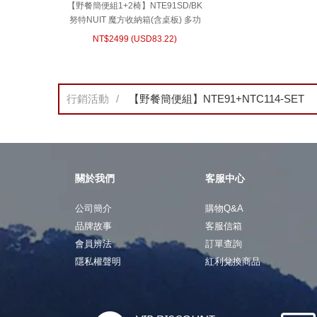
【野餐簡便組1+2椅】NTE91SD/BK
努特NUIT 魔方收納箱(含桌板) 多功
能折疊收納袋 可折疊 野餐 NTC114
NT$
2499
(
USD
83.22)
四角衛星椅 輕量太空椅 兩款椅子任
選
行銷活動
【野餐簡便組】NTE91+NTC114-SET
關於我們
客服中心
公司簡介
購物Q&A
品牌故事
客服信箱
會員辨法
訂單查詢
隱私權聲明
紅利兌換商品