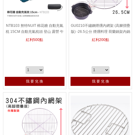
NTB103 努特NUIT 棉花糖 自動充氣
GU0210不鏽鋼煙燻內網架 (高腳摺疊
枕 15CM 自動充氣枕頭 登山 露營 午
版) -26.5公分 煙燻料理 荷蘭鍋架內鍋
休枕 不規則形 便攜 不挑色
架非UNIFLAME
紅利
500
點
紅利
200
點
我 要 兌 換
我 要 兌 換