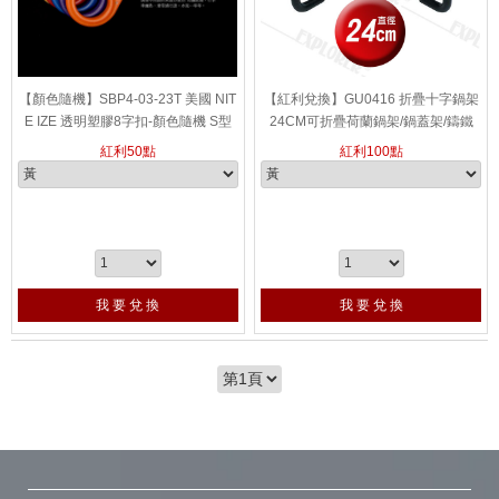
【顏色隨機】SBP4-03-23T 美國 NIT
【紅利兌換】GU0416 折疊十字鍋架
E IZE 透明塑膠8字扣-顏色隨機 S型
24CM可折疊荷蘭鍋架/鍋蓋架/鑄鐵
扣 Plastic S型雙面 塑膠扣環 扣環
鍋/ 平底鍋 同RV-IRON001
紅利
50
點
紅利
100
點
我 要 兌 換
我 要 兌 換