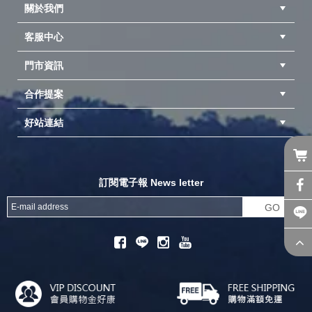
關於我們
客服中心
隱私權聲明
公司簡介
品牌故事
會員辨法
門市資訊
紅利兌換商品
購物Q&A
客服信箱
訂單查詢
合作提案
台中北屯店(國旅卡)
高雄仁武店(國旅卡)
中壢店(國旅卡)
好站連結
成為供應商
異業合作
專案採購
探險家官方粉絲團
努特官方粉絲團
開獎機
訂閱電子報 News letter
GO