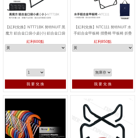
【紅利兌換】NTT71BK 努特NUIT 黑
【紅利兌換】NTC111 努特NUIT 水
魔方 鋁合金口袋小桌(小) 鋁合金口袋
手鋁合金甲板椅 摺疊椅 甲板椅 折疊
小桌 輕量 隨身 帳棚小桌 桌上桌 摺疊
椅 扶手椅 單人椅 露營 野餐
紅利
600
點
紅利
850
點
桌 折疊桌 摺合桌 折合桌 休閒桌 方塊
桌
我 要 兌 換
我 要 兌 換