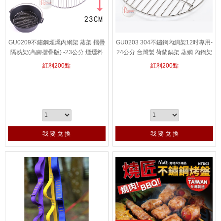
GU0209不鏽鋼煙燻內網架 蒸架 摺疊
GU0203 304不鏽鋼內網架12吋專用-
隔熱架(高腳摺疊版) -23公分 煙燻料
24公分 台灣製 荷蘭鍋架 蒸網 內鍋架
理 適用電鍋 荷蘭鍋架內鍋架非UNIFL
鍋蓋架
紅利
200
點
紅利
200
點
AME
我 要 兌 換
我 要 兌 換