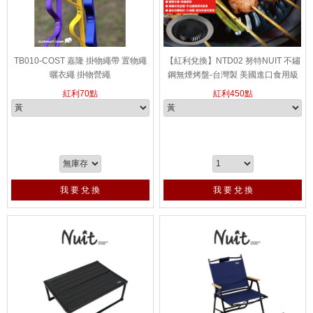
TB010-COST 嘉隆 掛物繩帶 置物繩
【紅利兌換】NTD02 努特NUIT 不鏽
曬衣繩 掛物營繩
鋼無煙烤盤-台灣製 美國進口食用級
不沾塗料 烤肉爐 韓國烤肉 中秋烤肉
紅利
70
點
紅利
450
點
我 要 兌 換
我 要 兌 換