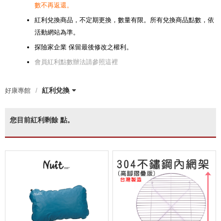
數不再返還。
紅利兌換商品，不定期更換，數量有限。所有兌換商品點數，依
活動網站為準。
探險家企業 保留最後修改之權利。
會員紅利點數辦法請參照這裡
紅利兌換
好康專館
指定廚具、餐具用品，任選3件
【霸氣特惠】任搭1+1 兩入優惠
【霸氣特惠】 任搭1+1 兩入優惠
【夏日戲水 限時限定】EP7328
【野餐簡便組】
【兩入優惠價】NTE91 努特
【兩入優惠】NTB98-1 努特 冒
【兩入優惠】NTC201-1
【兩入優惠】NTC200-SET 努
〔8月父親節限定〕指定任選兩
〔霸氣特惠〕NTB73AG 二入特
【兩入優惠】NTC169BK-1
買NTC113 NTC114 NTC114T
【兩入優惠】NTC100BK5-SET
NTG78BB 加購好禮
NTC168BK-SET
指定伸縮營柱 單件享八折
NTC09A-1
NTS30LG-1
【兩入優惠】NTC114T-1
【兩入優惠】NTC111-1
NTF354-1【兩入優惠】
【兩入優惠】NTC103BK-1
【兩入優惠】NTT84-1
【兩入優惠】NTC113BK-1 努特
【兩入優惠】NTC114-1 努特
【兩入優惠】NTA32-1 努特
【兩入優惠】NTC168BK 努特
【兩入優惠】NTC124 努特
【兩入優惠】NTC101-SET 努
NTA88+NT0115 努特NUIT 瑪雅
【多入優惠】NTT80 努特NUIT
【兩入優惠】NTC75 舒適天堂
紅利兌換
享88折
$2680 露營椅 蛋捲桌
$2400 露營椅 蛋捲桌 三層架
救生衣兩件優惠組
NTE91+NTC114-SET
NUIT 魔方收納箱(含桌板)
險王 單人充氣床墊
特NUIT 金士曼 鋁合金五段椅
件 $888
惠 冒險王 自動充氣睡墊床
任一款 享加購NTC114A沙發套
努特 金牌特務 鋁合金五段椅
NTF354 布魯斯 折疊布面三層架
NUIT 三角衛星 輕量太空椅
NUIT 四角衛星 輕量太空椅
NUIT 鋁合金雙針營柱320cm
NUIT 傑森 鋁合金扶手輕量椅
NUIT 森友會 鋁合金三段低腳椅
特NUIT 霹靂遊俠 三段椅 透氣網
Y叉二通管營柱優惠套組
跑酷滑板桌 (四入以上享單入
帆布鋁合金小川椅
您目前紅利剩餘
點。
10CM 可拼接
鐵灰色 限量背面圖印
布
$500優惠)