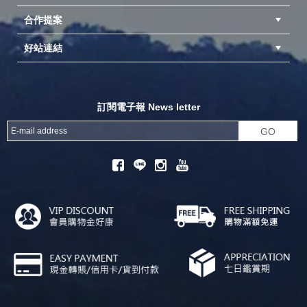
合作提案
台中北屯店(國旅卡)
高雄仁武店(國旅卡)
中壢店(國旅卡)
好站連結
成為供應商
異業合作
專案採購
探險家官方粉絲團
努特官方粉絲團
開獎機
訂閱電子報 News letter
GO