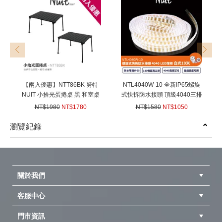
prev
next
【兩入優惠】NTT86BK 努特
NTL4040W-10 全新IP65螺旋
NUIT 小拾光蛋捲桌 黑 和室桌
式快拆防水接頭 頂級4040三排
炊事桌 萬用桌 鋁捲桌 蛋捲桌
極光LED防水燈條 10米白
NT$1980
NT$1780
NT$1580
NT$1050
露營折疊桌 摺疊桌 便攜式摺疊
光-180珠/m （送收納盤） 10M
(
USD
59.27)
(
USD
34.97)
桌 野餐桌 鋁合金蛋捲桌 戶外
LED燈帶LED露營燈限戶外使
瀏覽紀錄
桌 折疊桌
用
prev
next
關於我們
客服中心
隱私權聲明
公司簡介
品牌故事
會員辨法
門市資訊
紅利兌換商品
購物Q&A
客服信箱
訂單查詢