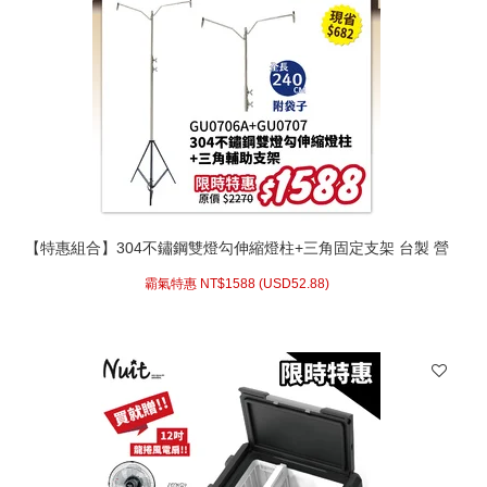
【特惠組合】304不鏽鋼雙燈勾伸縮燈柱+三角固定支架 台製 營
燈柱吊燈架 附袋 保護套〔GU0706A + GU0707〕
霸氣特惠 NT$
1588 (
USD
52.88)