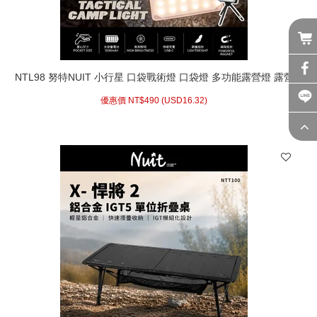
NTL98 努特NUIT 小行星 口袋戰術燈 口袋燈 多功能露營燈 露營
卡片燈 照明燈 補光燈 磁吸燈 戶外警示燈
優惠價 NT$
490 (
USD
16.32)