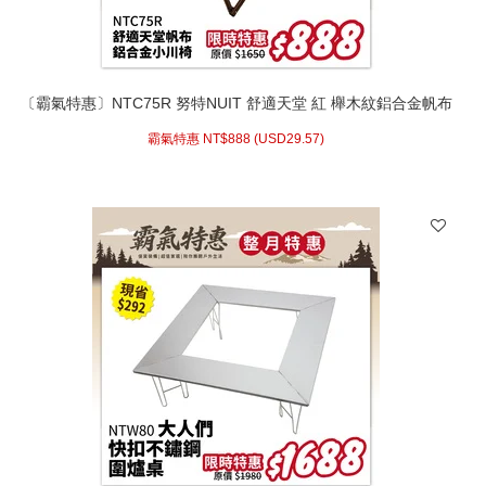
〔霸氣特惠〕NTC75R 努特NUIT 舒適天堂 紅 櫸木紋鋁合金帆布
小川椅
霸氣特惠 NT$
888 (
USD
29.57)