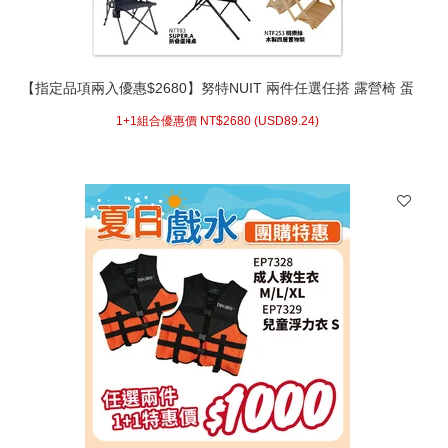
【指定品項兩入優惠$2680】努特NUIT 兩件任選任搭 露營椅 蛋
捲桌 鋁合金
1+1組合優惠價 NT$
2680 (
USD
89.24)