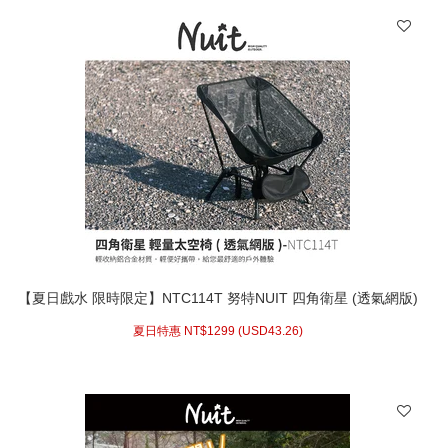
【夏日戲水 限時限定】NTC114T 努特NUIT 四角衛星 (透氣網版)
輕量太空椅 露營椅 釣魚椅 月亮椅 輕量椅 便攜椅 摺疊椅 鋁合金
夏日特惠 NT$
1299 (
USD
43.26)
登山 束狀收納 休閒椅