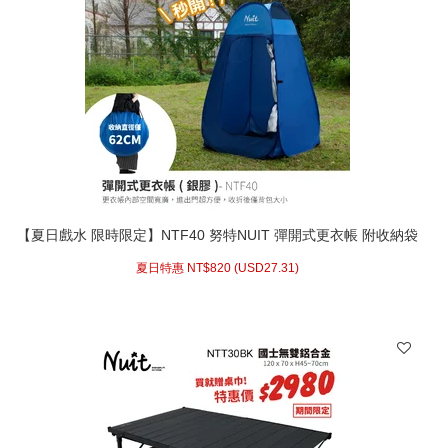
【夏日戲水 限時限定】NTF40 努特NUIT 彈開式更衣帳 附收納袋
內層銀底防紫外線 衛浴帳篷廁所帳篷洗澡帳篷露營浮潛水婚紗外
夏日特惠 NT$
820 (
USD
27.31)
拍更衣室外景出團