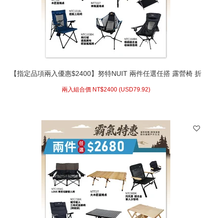
【指定品項兩入優惠$2400】努特NUIT 兩件任選任搭 露營椅 折
疊椅 鋁合金 蛋捲桌
兩入組合價 NT$
2400 (
USD
79.92)