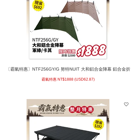
〔霸氣特惠〕NTF256GY/G 努特NUIT 大和鋁合金陣幕 鋁合金折
疊擋風圍幕Yamato (卡其) 折疊擋風圍幕 露營 鐵桿陣幕
霸氣特惠 NT$
1888 (
USD
62.87)