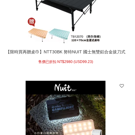
【限時買再贈桌巾】NTT30BK 努特NUIT 國士無雙鋁合金拔刀式
蛋捲桌(黑色) 小車旅遊 露營桌 快速可搭起鋁捲桌 炊事桌
售價已折扣 NT$
2980 (
USD
99.23)