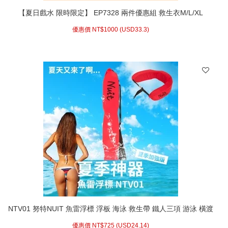
【夏日戲水 限時限定】 EP7328 兩件優惠組 救生衣M/L/XL
EXPLORER SGS認證 台灣製高級成人救生衣
優惠價 NT$
1000 (
USD
33.3)
NTV01 努特NUIT 魚雷浮標 浮板 海泳 救生帶 鐵人三項 游泳 橫渡
日月潭必備 日月潭萬人泳渡/泳渡日月潭
優惠價 NT$
725 (
USD
24.14)