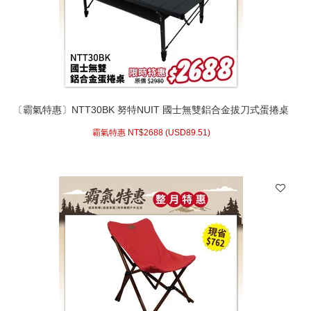
〔霸氣特惠〕NTT30BK 努特NUIT 國士無雙鋁合金拔刀式蛋捲桌
(黑色) 小車旅遊 露營桌 快速可搭起鋁捲桌 炊事桌
霸氣特惠 NT$
2688 (
USD
89.51)