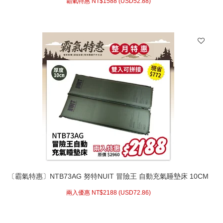
霸氣特惠 NT$
1588 (
USD
52.88)
〔霸氣特惠〕NTB73AG 努特NUIT 冒險王 自動充氣睡墊床 10CM
春亞紡表布 可拼接 環島 登山 旅遊 露營
兩入優惠 NT$
2188 (
USD
72.86)