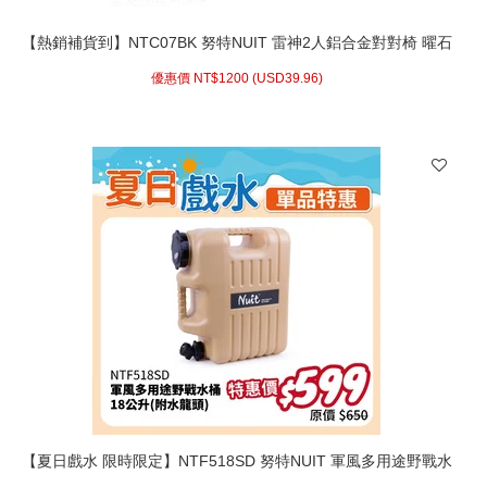
【熱銷補貨到】NTC07BK 努特NUIT 雷神2人鋁合金對對椅 曜石
黑 情人椅 雙人椅 摺疊椅 折合椅 折疊椅
優惠價 NT$
1200 (
USD
39.96)
【夏日戲水 限時限定】NTF518SD 努特NUIT 軍風多用途野戰水
桶 18L 沙色 露營硬式水筒 防災消防水箱水袋停水必備泡茶山泉水