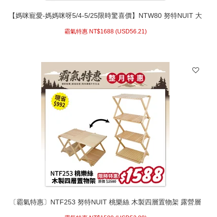
【媽咪寵愛-媽媽咪呀5/4-5/25限時驚喜價】NTW80 努特NUIT 大
人們 快扣不鏽鋼圍爐桌 焚火台 戶外露營摺疊桌折合桌露營桌野
霸氣特惠 NT$
1688 (
USD
56.21)
餐桌烤肉
〔霸氣特惠〕NTF253 努特NUIT 桃樂絲 木製四層置物架 露營層
架 矮桌 木置物架 木質層板架 木層架 展示架