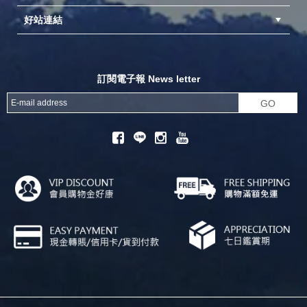
好站連結
成為供應商
異業合作
專案採購
探險家官方粉絲團
努特官方粉絲團
開獎機
訂閱電子報 News letter
GO