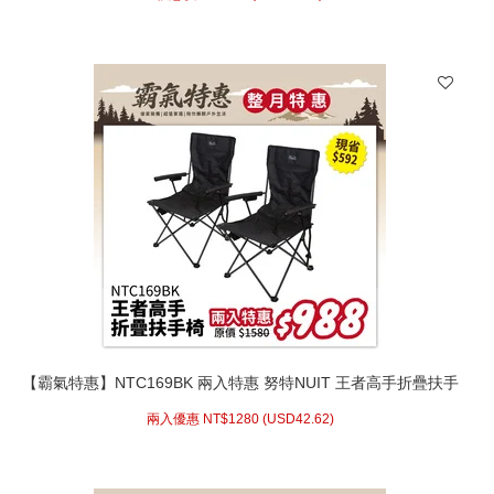
【霸氣特惠】NTC169BK 兩入特惠 努特NUIT 王者高手折疊扶手
椅 黑 休閒椅 導演椅 大川椅 折疊椅 露營椅
兩入優惠 NT$
1280 (
USD
42.62)