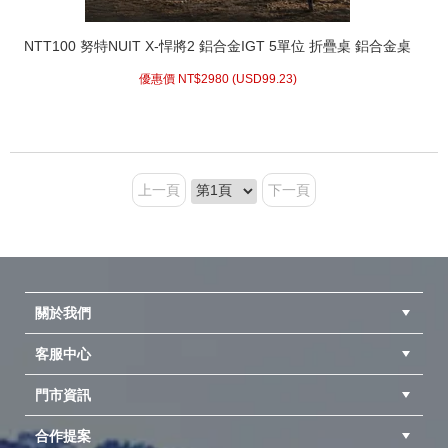
NTT100 努特NUIT X-悍將2 鋁合金IGT 5單位 折疊桌 鋁合金桌
便攜桌 半單位 IGT桌
優惠價 NT$
2980 (
USD
99.23)
上一頁
下一頁
關於我們
客服中心
隱私權聲明
公司簡介
品牌故事
會員辨法
門市資訊
紅利兌換商品
購物Q&A
客服信箱
訂單查詢
合作提案
台中北屯店(國旅卡)
高雄仁武店(國旅卡)
中壢店(國旅卡)