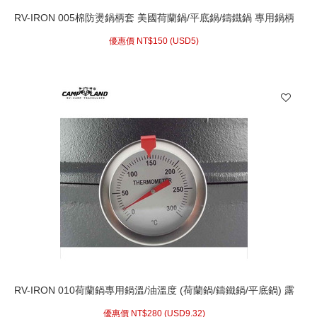
RV-IRON 005棉防燙鍋柄套 美國荷蘭鍋/平底鍋/鑄鐵鍋 專用鍋柄
隔熱把手套鍋把套
優惠價 NT$
150 (
USD
5)
RV-IRON 010荷蘭鍋專用鍋溫/油溫度 (荷蘭鍋/鑄鐵鍋/平底鍋) 露
營必備
優惠價 NT$
280 (
USD
9.32)