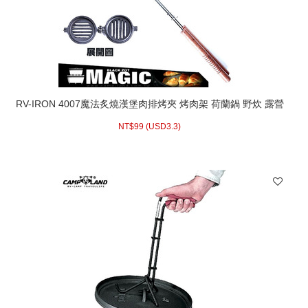
RV-IRON 4007魔法炙燒漢堡肉排烤夾 烤肉架 荷蘭鍋 野炊 露營
必備
NT$
99 (
USD
3.3)