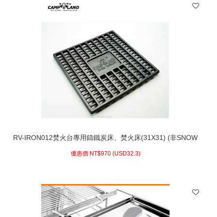
RV-IRON012焚火台專用鑄鐵炭床、焚火床(31X31) (非SNOW
PEAK、COLEMAN)31*31
優惠價 NT$
970 (
USD
32.3)