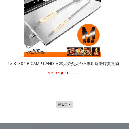
RV-ST367-B CAMP LAND 日本火烽焚火台M專用爐邊蝶翼置物
架(非logos/snowpeak
NT$
189 (
USD
6.29)