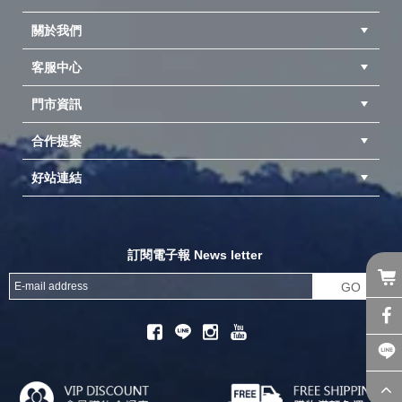
關於我們
客服中心
隱私權聲明
公司簡介
品牌故事
會員辨法
門市資訊
紅利兌換商品
購物Q&A
客服信箱
訂單查詢
合作提案
台中北屯店(國旅卡)
高雄仁武店(國旅卡)
中壢店(國旅卡)
好站連結
成為供應商
異業合作
專案採購
探險家官方粉絲團
努特官方粉絲團
開獎機
訂閱電子報 News letter
GO