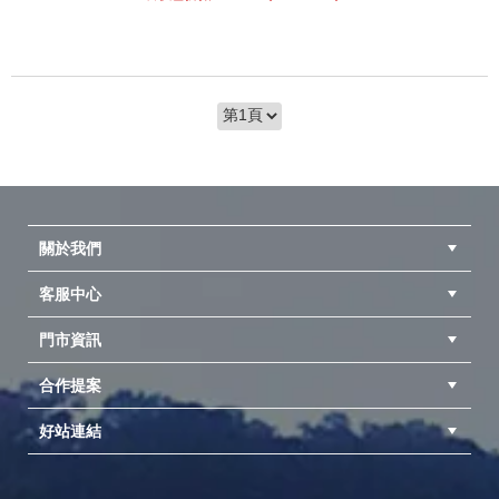
關於我們
客服中心
隱私權聲明
公司簡介
品牌故事
會員辨法
門市資訊
紅利兌換商品
購物Q&A
客服信箱
訂單查詢
合作提案
台中北屯店(國旅卡)
高雄仁武店(國旅卡)
中壢店(國旅卡)
好站連結
成為供應商
異業合作
專案採購
探險家官方粉絲團
努特官方粉絲團
開獎機