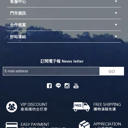
客服中心
隱私權聲明
公司簡介
品牌故事
會員辨法
門市資訊
紅利兌換商品
購物Q&A
客服信箱
訂單查詢
合作提案
台中北屯店(國旅卡)
高雄仁武店(國旅卡)
中壢店(國旅卡)
好站連結
成為供應商
異業合作
專案採購
探險家官方粉絲團
努特官方粉絲團
開獎機
訂閱電子報 News letter
GO