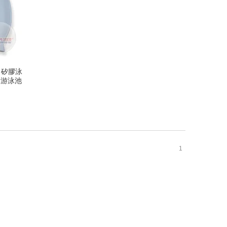
k 矽膠泳
湯 游泳池
1