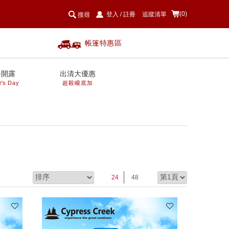
(0)
登入
/
註冊
追蹤清單
搜尋
帳篷特惠區
爸開露
出清大優惠
r's Day
超殺巄底加
24
48