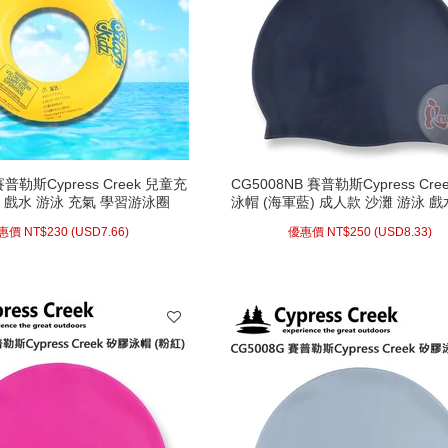
賽普勒斯Cypress Creek 兒童充
CG5008NB 賽普勒斯Cypress Cre
 戲水 游泳 充氣 學習游泳圈
泳帽 (海軍藍) 成人款 沙灘 游泳 戲
游泳池 矽膠材質 泳帽
惠價 NT$
230 (
USD
7.66)
優惠價 NT$
250 (
USD
8.33)