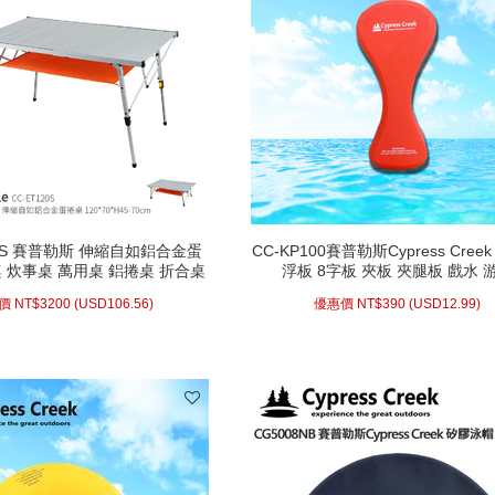
20S 賽普勒斯 伸縮自如鋁合金蛋
CC-KP100賽普勒斯Cypress Cree
 炊事桌 萬用桌 鋁捲桌 折合桌
浮板 8字板 夾板 夾腿板 戲水 
摺疊桌 快速可搭起
價 NT$
3200 (
USD
106.56)
優惠價 NT$
390 (
USD
12.99)