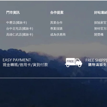
門市資訊
合作提案
好站連
中壢店(國旅卡)
異業合作
探險家官
台中北屯店(國旅卡)
專案採購
努特官方
高雄仁武店(國旅卡)
成為供應商
開獎機