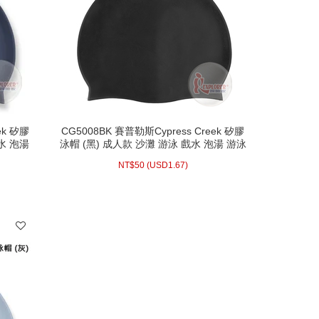
ek 矽膠
CG5008BK 賽普勒斯Cypress Creek 矽膠
水 泡湯
泳帽 (黑) 成人款 沙灘 游泳 戲水 泡湯 游泳
池 矽膠材質 泳帽
NT$
50 (
USD
1.67)