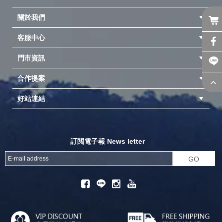
關於我們
客服中心
隱私權聲明
公司簡介
品牌故事
會員辨法
門市資訊
紅利兌換商品
購物Q&A
客服信箱
訂單查詢
合作提案
台中北屯店(國旅卡)
高雄仁武店(國旅卡)
中壢店(國旅卡)
好站連結
成為供應商
異業合作
專案採購
探險家官方粉絲團
努特官方粉絲團
開獎機
訂閱電子報 News letter
GO