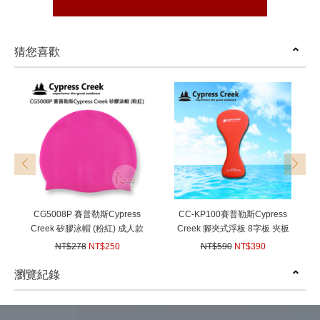
猜您喜歡
prev
next
CG5008P 賽普勒斯Cypress
CC-KP100賽普勒斯Cypress
Creek 矽膠泳帽 (粉紅) 成人款
Creek 腳夾式浮板 8字板 夾板
沙灘 游泳 戲水 泡湯 游泳池 矽
夾腿板 戲水 游泳
NT$278
NT$250
NT$590
NT$390
膠材質 泳帽
(
USD
8.33)
(
USD
12.99)
瀏覽紀錄
prev
next