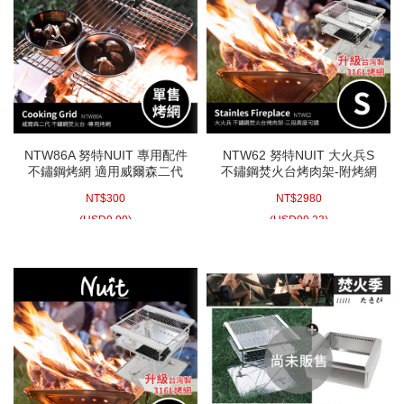
NTW86A 努特NUIT 專用配件
NTW62 努特NUIT 大火兵S
不鏽鋼烤網 適用威爾森二代
不鏽鋼焚火台烤肉架-附烤網
輕量焚火台燒烤 焚火台 戶外
316不鏽鋼烤網 適合中秋烤肉
NT$
300
NT$
2980
露營摺野餐烤肉摺疊焚火台
荷蘭鍋 鑄鐵鍋燒柴爐
折疊烤肉架
(
USD
9.99)
(
USD
99.23)