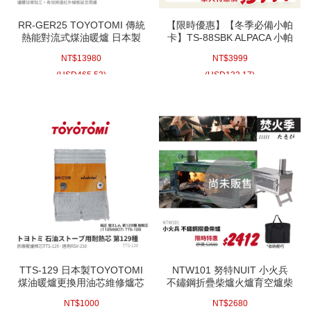
RR-GER25 TOYOTOMI 傳統
【限時優惠】【冬季必備小帕
熱能對流式煤油暖爐 日本製
卡】TS-88SBK ALPACA 小帕
煤油暖爐 軍綠色RR-GER25G
卡 黑色 陶瓷蓋板款 煤油暖爐
NT$
13980
NT$
3999
3.08kW 防傾倒裝置 5.5公升
韓國製 戶外使用露營取暖 阿
(
USD
465.53)
(
USD
133.17)
帕卡
TTS-129 日本製TOYOTOMI
NTW101 努特NUIT 小火兵
煤油暖爐更換用油芯維修爐芯
不鏽鋼折疊柴爐火爐育空爐柴
棉芯適用RSV-230
火爐暖爐炭火烤肉迷你柴爐材
NT$
1000
NT$
2680
爐