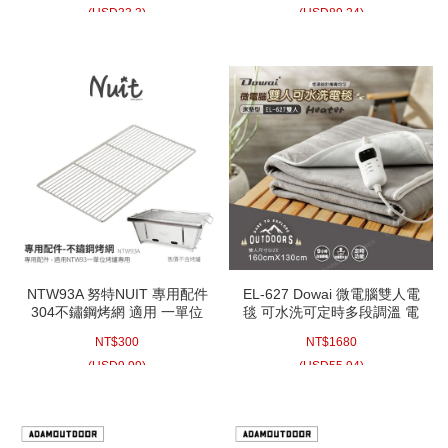
(
USD
33.3)
(
USD
89.24)
NTW93A 努特NUIT 專用配件
EL-627 Dowai 微電腦雙人電
304不鏽鋼烤網 適用 一單位
毯 可水洗可定時多段調溫 電
烤爐烤肉架燒烤戶外露營野餐
毯 電熱毯毯子冬天露營保暖
NT$
300
NT$
1680
烤肉中秋烤肉架
取暖必備
(
USD
9.99)
(
USD
55.94)