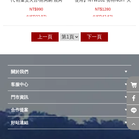
焚火台 戶外露營摺野餐烤肉
兵 方形不鏽鋼焚火台 304不
NT$
990
NT$
1280
摺疊焚火台 折疊烤肉架
鏽鋼烤網 適合中秋搭配
NTW29或NTW61吊鍋架荷蘭
(
USD
32.97)
(
USD
42.62)
鍋 鑄鐵鍋
上一頁
下一頁
關於我們
客服中心
隱私權聲明
公司簡介
品牌故事
會員辨法
門市資訊
紅利兌換商品
購物Q&A
客服信箱
訂單查詢
合作提案
台中北屯店(國旅卡)
高雄仁武店(國旅卡)
中壢店(國旅卡)
好站連結
成為供應商
異業合作
專案採購
探險家官方粉絲團
努特官方粉絲團
開獎機