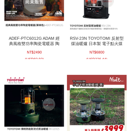
ADEF-PTC6012G ADAM 經
RSV-23N TOYOTOMI 反射型
典風格雙功率陶瓷電暖器 陶
煤油暖爐 日本製 電子點火煤
瓷電暖爐 帳篷電暖爐 露營電
油暖爐 2.25KW煤油暖爐 3.6L
NT$
2490
NT$
6800
暖爐 二段可調 陶瓷電暖器
免插電
(
USD
82.92)
(
USD
226.44)