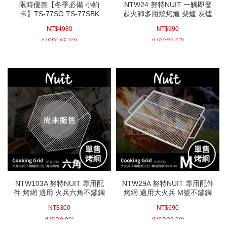
限時優惠【冬季必備 小帕
NTW24 努特NUIT 一觸即發
卡】TS-77SG TS-77SBK
起火師多用燒烤爐 柴爐 炭爐
ALPACA 小帕卡 陶瓷蓋板款
火起師 生炭器 起炭器 迷你燒
NT$
4980
NT$
990
煤油暖爐3KW 防傾倒裝置 4
烤 一人燒烤
公升 韓國製 戶外使用露營取
(
USD
165.83)
(
USD
32.97)
暖 阿帕卡
NTW103A 努特NUIT 專用配
NTW29A 努特NUIT 專用配件
件 烤網 適用 火兵六角不鏽鋼
烤網 適用大火兵 M號不鏽鋼
焚火台烤肉架燒烤戶外露營野
焚火台烤肉架 304不鏽鋼烤網
NT$
300
NT$
690
餐烤肉中秋烤肉架
適合中秋烤肉
(
USD
9.99)
(
USD
22.98)