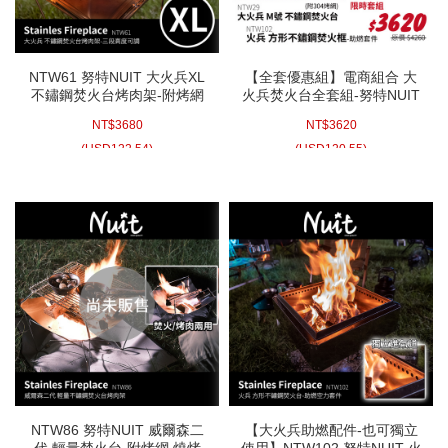
NTW61 努特NUIT 大火兵XL
【全套優惠組】電商組合 大
不鏽鋼焚火台烤肉架-附烤網
火兵焚火台全套組-努特NUIT
316不鏽鋼烤網 適合中秋烤肉
NTW29 大火兵M號不鏽鋼焚
NT$
3680
NT$
3620
搭配NTW102或荷蘭鍋 鑄鐵
火台-附烤網+NTW102 火兵
鍋燒柴爐育空爐使用
方形不鏽鋼焚火框助燃套件
(
USD
122.54)
(
USD
120.55)
NTW86 努特NUIT 威爾森二
【大火兵助燃配件-也可獨立
代 輕量焚火台-附烤網 燒烤
使用】NTW102 努特NUIT 火