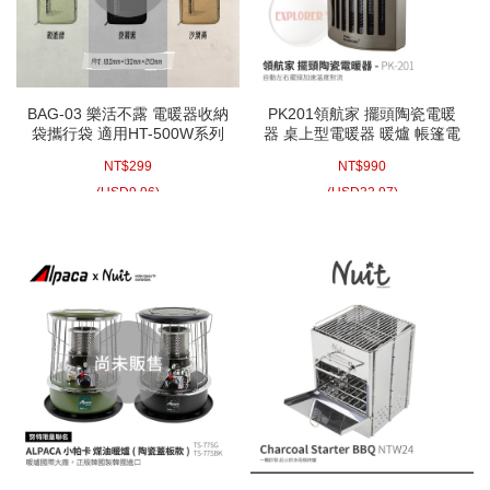
BAG-03 樂活不露 電暖器收納
PK201領航家 擺頭陶瓷電暖
袋攜行袋 適用HT-500W系列
器 桌上型電暖器 暖爐 帳篷電
PTC系列
暖器 小暖爐 露營 暖氣 電暖爐
NT$
299
NT$
990
暖氣機暖風扇 取暖器
(
USD
9.96)
(
USD
32.97)