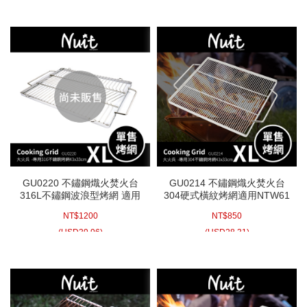
GU0220 不鏽鋼熾火焚火台
GU0214 不鏽鋼熾火焚火台
316L不鏽鋼波浪型烤網 適用
304硬式橫紋烤網適用NTW61
NTW61 大火兵XL號 白鐵烤
耐重型白鐵烤肉網 (43*33公
NT$
1200
NT$
850
肉網
分)
(
USD
39.96)
(
USD
28.31)