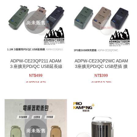
ADPW-CE23QP211 ADAM
ADPW-CE23QP2WC ADAM
３座擴充PD/QC USB延長線
3座擴充PD/QC USB壁插 擴
1.1M USB 擴充 插座 轉接頭
充 快充 USB 插座 轉接頭
NT$
499
NT$
399
黑 綠 沙色 風格露營 露營美學
工業風 軍風 延長線 居家 露營
(
USD
16.62)
(
USD
13.29)