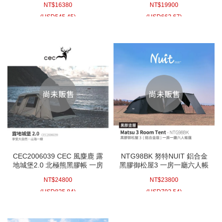
NT$
16380
NT$
19900
廳帳 金牌 氣候達人防水等級
帳 韓國進口鋁合金 別墅帳蓬
3000mm
隧道帳篷 頂級耐水壓 鐵氟龍
(
USD
545.45)
(
USD
662.67)
塗層
CEC2006039 CEC 風麋鹿 露
NTG98BK 努特NUIT 鋁合金
地城堡2.0 北極熊黑膠帳 一房
黑膠御松屋3 一房一廳六人帳
一廳 600x330cm 露營帳篷
篷 可放XL充氣床 黑膠帳篷鋁
NT$
24800
NT$
23800
CEC-2006039
合金帳棚
(
USD
825.84)
(
USD
792.54)