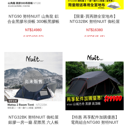
NTG90 努特NUIT 山角龍 鋁
【限量-買再贈全室地布】
合金黑膠吊掛帳 300帳黑膠帳
NTG32BK 努特NUIT 御松屋
鋁合金科技黑膠八人帳篷 300
銀膠 一房一廳帳 星際黑 帳篷
NT$
14980
NT$
16380
帳 耐水壓10000mm 鋁合金帳
蓬 8人帳棚露營帳棚家庭帳篷
(
USD
498.83)
(
USD
545.45)
NTG32BK 努特NUIT 御松屋
【特惠 再享配件加購優惠】
銀膠一房一廳 星際黑 六人帳
電商組合NTG80 努特NUIT
篷 隧道帳 家庭帳 帳棚 320客
山城方舟2 鋁合金黑膠帳 高頂