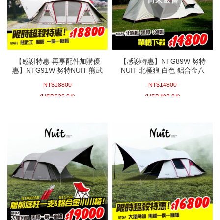
【感謝特惠-再享配件加購優
【感謝特惠】NTG89W 努特
惠】NTG91W 努特NUIT 熊武
NUIT 北極狼 白色 鋁合金八
士 黑膠一房一廳家庭帳六人
人帳篷300x300 (科技遮光黑
NT$
18800
NT$
14800
帳 150D抗撕裂布 鋁合金黑膠
膠) 300帳棚鐵氟龍10000耐
隧道帳篷帳蓬帳棚 RV露營 鐵
水壓豪華露營帳蓬
(
USD
626.04)
(
USD
492.84)
氟龍Telfon耐水壓10000mm