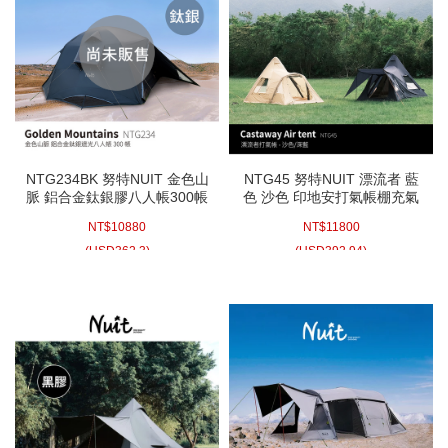
營槌、拔釘器
營柱-180下
營柱-180~240間
營柱-280上
營釘
防雷帽、橡膠球
防蚊蟲
裝備袋-帳篷、充氣床、推車
裝備袋-睡袋
裝備袋-爐具
NTG234BK 努特NUIT 金色山
NTG45 努特NUIT 漂流者 藍
脈 鋁合金鈦銀膠八人帳300帳
色 沙色 印地安打氣帳棚充氣
裝備袋-炊具
裝備袋-燈具
鋁合金帳棚 8人帳蓬 露營 帳
帳蓬快速帳篷 八~十人一房一
NT$
10880
NT$
11800
棚 家庭帳篷
廳帳全封底防蚊蟲防蛇
裝備袋-桌椅
裝備袋-釘繩槌柱
(
USD
362.3)
(
USD
392.94)
修補零件類-防水噴劑、修補貼、拉鍊頭、橄欖扣、插銷、銅釦