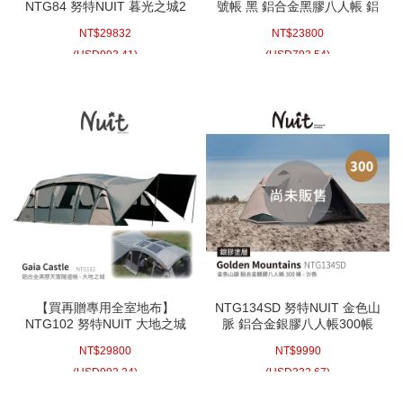
NTG84 努特NUIT 暮光之城2
號帳 黑 鋁合金黑膠八人帳 鋁
黑膠7x4m塔型家庭帳篷 快搭
合金帳棚 8人帳蓬 露營 帳棚
NT$
29832
NT$
23800
帳棚 黑膠帳別墅帳蓬隧道帳
家庭帳篷 努特帳
篷 頂級耐水壓可放XL充氣床
(
USD
993.41)
(
USD
792.54)
【買再贈專用全室地布】
NTG134SD 努特NUIT 金色山
NTG102 努特NUIT 大地之城
脈 鋁合金銀膠八人帳300帳
黑膠鋁合金一房一廳帳 天窗
鋁合金帳棚 8人帳蓬 露營 帳
NT$
29800
NT$
9990
別墅帳蓬 隧道帳篷 10000耐
棚 家庭帳篷 努特帳
水壓6~8人帳
(
USD
992.34)
(
USD
332.67)