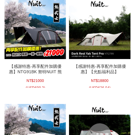
【感謝特惠-再享配件加購優
【感謝特惠-再享配件加購優
惠】NTG91BK 努特NUIT 熊
惠】【光點福利品】
武士 黑膠一房一廳家庭帳六
NTG79W 努特NUIT 黑膠大犛
NT$
21000
NT$
18800
人帳 黑 150D抗撕裂布 鋁合
牛 Pro 升級款 白色 鋁合金一
金黑膠隧道帳篷帳蓬帳棚 RV
房一廳六人帳 150D抗撕裂布
(
USD
699.3)
(
USD
626.04)
露營 鐵氟龍Telfon耐水壓
鋁合金黑膠隧道帳篷帳蓬帳棚
10000mm
RV露營 鐵氟龍Telfon耐水壓
10000mm