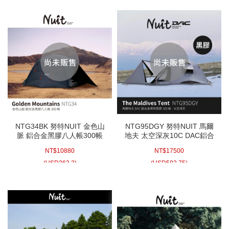
NTG34BK 努特NUIT 金色山
NTG95DGY 努特NUIT 馬爾
脈 鋁合金黑膠八人帳300帳
地夫 太空深灰10C DAC鋁合
鋁合金帳棚 8人帳蓬 露營 帳
金科技黑膠八人帳 300帳 科
NT$
10880
NT$
17500
棚 家庭帳篷
技遮光膠 耐水壓3000mm 鋁
合金帳篷 露營帳篷 家庭帳篷
(
USD
362.3)
(
USD
582.75)