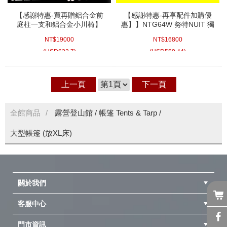
【感謝特惠-買再贈鋁合金前
【感謝特惠-再享配件加購優
庭柱一支和鋁合金小川椅】
惠】】NTG64W 努特NUIT 獨
NTG64GY 努特NUIT 獨角仙
角仙2 (白色) 黑膠 鋁合金一房
NT$
19000
NT$
16800
2 黑膠 鋁合金一房一廳六人帳
一廳六人帳棚 780x500cm 家
棚(780x500) 家庭帳篷帳蓬頂
庭帳篷帳蓬頂級耐水壓 鐵氟
(
USD
632.7)
(
USD
559.44)
級耐水壓
龍塗層
上一頁
下一頁
全館商品
露營登山館
/
帳篷 Tents & Tarp
/
大型帳篷 (放XL床)
關於我們
客服中心
隱私權聲明
公司簡介
品牌故事
會員辨法
門市資訊
紅利兌換商品
購物Q&A
客服信箱
訂單查詢