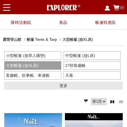
(0)
限時活動區
新品
帳篷特惠區
露營登山館
帳篷 Tents & Tarp
大型帳篷 (放XL床)
小型帳篷 (放單人睡墊)
中型帳篷 (放L床)
大型帳篷 (放XL床)
27秒客廳帳
客廳帳、炊事帳、車邊帳
天幕
沙灘帳、兒童帳
更衣衛浴帳、行動馬桶
更多
地布-小帳篷
地布-中帳篷
地布-大帳篷
側邊布/帳篷配件類
營繩
調節片、調節拉繩
D環S扣、磁鐵掛勾、帆布夾
三角旗、裝飾旗、戶外玩具