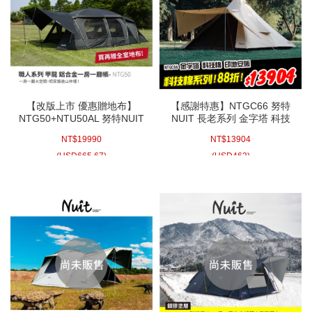
【改版上市 優惠贈地布】
【感謝特惠】NTGC66 努特
NTG50+NTU50AL 努特NUIT
NUIT 長老系列 金字塔 科技
職人系列 甲龍 鋁合金頂級一
棉印地安帳 400x400xH280
NT$
19990
NT$
13904
房一廳帳 別墅帳蓬 隧道帳篷
印地安帳 帳篷 帳棚 帳蓬 棉帳
耐水壓
(
USD
665.67)
(
USD
463)