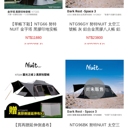
【單帳下殺】NTG66 努特
NTG96GY 努特NUIT 太空三
NUIT 金字塔 黑膠印地安帳
號帳 灰 鋁合金黑膠八人帳 鋁
400x400xH280 印地安帳 帳
合金帳棚 8人帳蓬 露營 帳棚
NT$
11880
NT$
23800
篷 帳棚 帳蓬 努特帳
家庭帳篷 努特帳
(
USD
395.6)
(
USD
792.54)
【買再贈延伸側邊布】
NTG96BK 努特NUIT 太空三