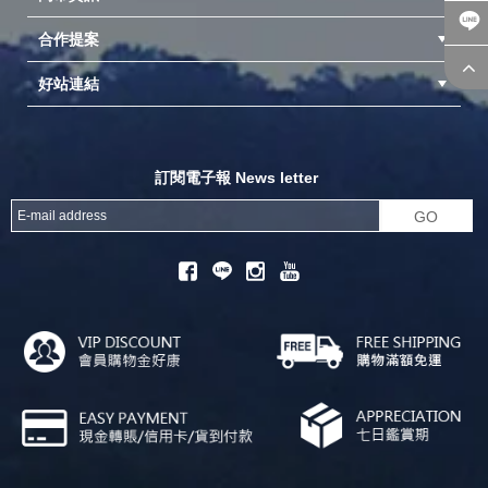
合作提案
台中北屯店(國旅卡)
高雄仁武店(國旅卡)
中壢店(國旅卡)
好站連結
成為供應商
異業合作
專案採購
探險家官方粉絲團
努特官方粉絲團
開獎機
訂閱電子報 News letter
GO