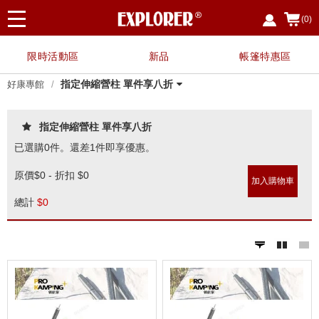
(0)
限時活動區
新品
帳篷特惠區
指定伸縮營柱 單件享八折
好康專館
指定廚具、餐具用品，任選3件
【霸氣特惠】任搭1+1 兩入優惠
【霸氣特惠】 任搭1+1 兩入優惠
【夏日戲水 限時限定】EP7328
【野餐簡便組】
【兩入優惠價】NTE91 努特
【兩入優惠】NTB98-1 努特 冒
【兩入優惠】NTC201-1
【兩入優惠】NTC200-SET 努
〔8月父親節限定〕指定任選兩
〔霸氣特惠〕NTB73AG 二入特
【兩入優惠】NTC169BK-1
買NTC113 NTC114 NTC114T
【兩入優惠】NTC100BK5-SET
NTG78BB 加購好禮
NTC168BK-SET
指定伸縮營柱 單件享八折
NTC09A-1
NTS30LG-1
【兩入優惠】NTC114T-1
【兩入優惠】NTC111-1
NTF354-1【兩入優惠】
【兩入優惠】NTC103BK-1
【兩入優惠】NTT84-1
【兩入優惠】NTC113BK-1 努特
【兩入優惠】NTC114-1 努特
【兩入優惠】NTA32-1 努特
【兩入優惠】NTC168BK 努特
【兩入優惠】NTC124 努特
【兩入優惠】NTC101-SET 努
NTA88+NT0115 努特NUIT 瑪雅
【多入優惠】NTT80 努特NUIT
【兩入優惠】NTC75 舒適天堂
紅利兌換
享88折
$2680 露營椅 蛋捲桌
$2400 露營椅 蛋捲桌 三層架
救生衣兩件優惠組
NTE91+NTC114-SET
NUIT 魔方收納箱(含桌板)
險王 單人充氣床墊
特NUIT 金士曼 鋁合金五段椅
件 $888
惠 冒險王 自動充氣睡墊床
任一款 享加購NTC114A沙發套
努特 金牌特務 鋁合金五段椅
NTF354 布魯斯 折疊布面三層架
NUIT 三角衛星 輕量太空椅
NUIT 四角衛星 輕量太空椅
NUIT 鋁合金雙針營柱320cm
NUIT 傑森 鋁合金扶手輕量椅
NUIT 森友會 鋁合金三段低腳椅
特NUIT 霹靂遊俠 三段椅 透氣網
Y叉二通管營柱優惠套組
跑酷滑板桌 (四入以上享單入
帆布鋁合金小川椅
指定伸縮營柱 單件享八折
10CM 可拼接
鐵灰色 限量背面圖印
布
$500優惠)
已選購
0
件。還差
1
件即享優惠。
原價
$0 - 折扣 $0
加入購物車
總計
$
0
prev
next