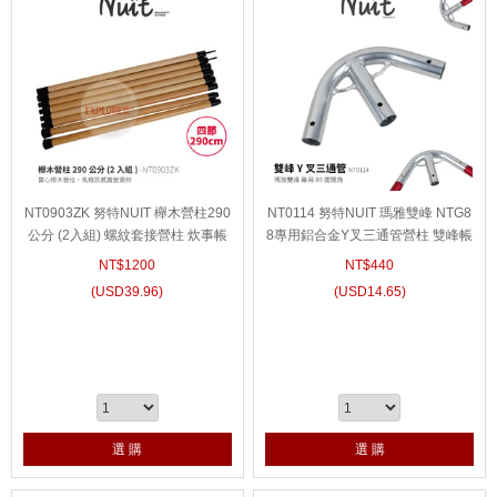
NT0903ZK 努特NUIT 櫸木營柱290
NT0114 努特NUIT 瑪雅雙峰 NTG8
公分 (2入組) 螺紋套接營柱 炊事帳
8專用鋁合金Y叉三通管營柱 雙峰帳
蓬 天幕帳篷 門廷柱 前廷柱 配件
篷支撐桿僅適用努特營柱
NT$
1200
NT$
440
(
USD
39.96)
(
USD
14.65)
選 購
選 購