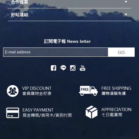
合作提案
台中北屯店(國旅卡)
高雄仁武店(國旅卡)
中壢店(國旅卡)
好站連結
成為供應商
異業合作
專案採購
探險家官方粉絲團
努特官方粉絲團
開獎機
訂閱電子報 News letter
GO