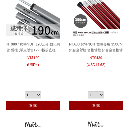
NT0807 努特NUIT 190公分 強化鋼
NTA88 努特NUIT 雙峰專用 350CM
管 營柱 (單支販售) 270帳前庭柱30
鋁合金營柱 套接營柱 鋁合金套接營
0帳前門柱山城方舟側邊柱
柱 瑪雅雙峰帳棚 露營帳篷
NT$
120
NT$
439
(
USD
4)
(
USD
14.62)
選 購
選 購