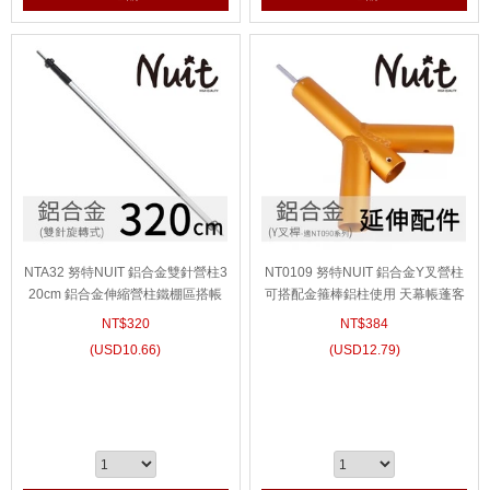
NTA32 努特NUIT 鋁合金雙針營柱3
NT0109 努特NUIT 鋁合金Y叉營柱
20cm 鋁合金伸縮營柱鐵棚區搭帳
可搭配金箍棒鋁柱使用 天幕帳蓬客
免下釘 鋁合金伸縮鋁柱 內帳底部撐
廳帳棚炊事帳篷支撐桿
NT$
320
NT$
384
桿 雙針營柱
(
USD
10.66)
(
USD
12.79)