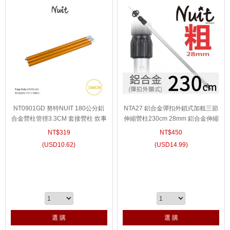
NT0901GD 努特NUIT 180公分鋁
NTA27 鋁合金彈扣外鎖式加粗三節
合金營柱管徑3.3CM 套接營柱 炊事
伸縮營柱230cm 28mm 鋁合金伸縮
帳蓬 天幕帳篷 門廷柱 前廷柱
營柱 鋁合金伸縮鋁柱 前庭柱 天幕
NT$
319
NT$
450
柱 天幕竿 營燈柱
(
USD
10.62)
(
USD
14.99)
選 購
選 購