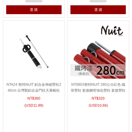
選 購
選 購
NTA24 努特NUIT 鋁合金伸縮營柱2
NT0803努特NUIT 280公分紅色 鐵
40cm 台灣製鋁合金門柱天幕帳柱
管營柱 套接鋼管強化營柱 套接營柱
桿客廳帳鋁合金營柱
炊事帳蓬 天幕帳篷 門廷柱 前廷柱
NT$
360
NT$
320
(
USD
11.99)
(
USD
10.66)