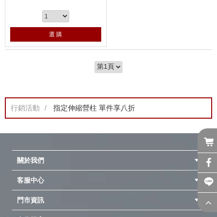
選 購
行銷活動
指定伸縮營柱 單件享八折
關於我們
客服中心
隱私權聲明
公司簡介
品牌故事
會員辨法
門市資訊
紅利兌換商品
購物Q&A
客服信箱
訂單查詢