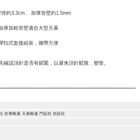
管徑約3.3cm 、加厚管壁約1.5mm
 加厚加粗管壁適合大型天幕
 彈扣式套接組裝，攜帶方便
先確認頂針是否有鎖緊，以避免頂針鬆脫﹑變形。
營柱 炊事帳蓬 天幕帳篷 門廷柱 前廷柱