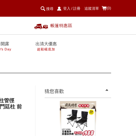
(0)
登入
/
註冊
追蹤清單
搜尋
帳篷特惠區
爸開露
出清大優惠
r's Day
超殺巄底加
next
猜您喜歡
營柱管徑
 門廷柱 前