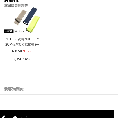
NTF150 努特NUIT 38 x
2CM台灣製短黏扣帶 (一
包5入，顏色隨機出貨) 燈
NT$50
NT$80
條魔鬼氈束帶魔鬼沾綑綁
(
USD
2.66)
帶粘扣帶
我要詢問
(0)