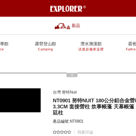
新品
專館
露營登山館
潛水溯溪館
霸
le
Camping
泳渡必備來這裡
Fathe
台灣 努特Nuit
NT0901 努特NUIT 180公分鋁合金
3.3CM 套接營柱 炊事帳蓬 天幕帳篷
廷柱
產品編號:NT0901
我要評論