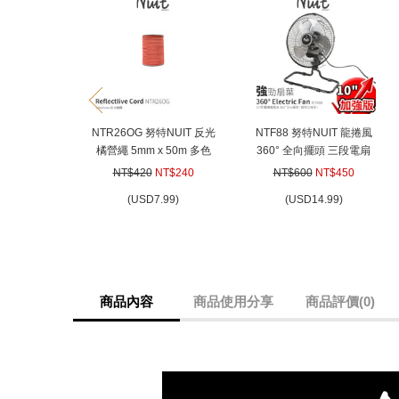
prev
NTR26OG 努特NUIT 反光
NTF88 努特NUIT 龍捲風
橘營繩 5mm x 50m 多色
360° 全向擺頭 三段電扇
多用途強力營繩 長50米 帳
電風扇落地扇空氣循環扇
NT$420
NT$240
NT$600
NT$450
篷 天幕帳棚 炊事帳蓬用
(
USD
7.99)
(
USD
14.99)
商品內容
商品使用分享
商品評價(0)