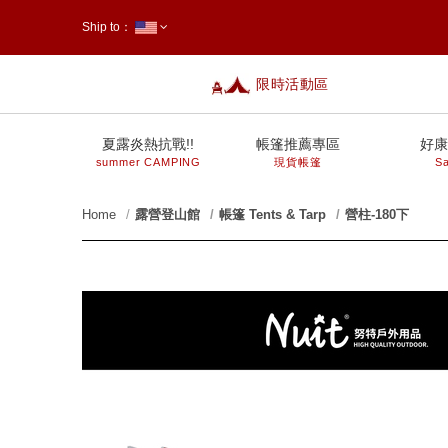
Ship to：
限時活動區
台灣
夏露炎熱抗戰!!
帳篷推薦專區
好康
summer CAMPING
現貨帳篷
Sa
Home
露營登山館
帳篷 Tents & Tarp
營柱-180下
prev