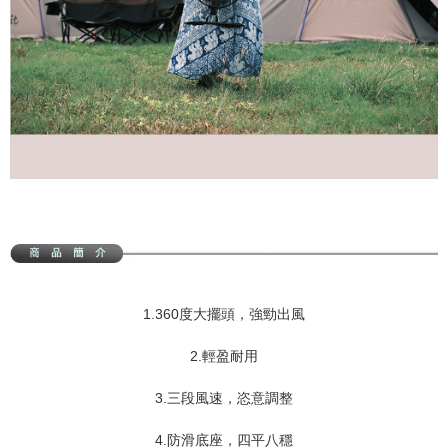
1.360度大擺頭，強勁出風
2.輕盈耐用
3.三段風速，恣意調整
4.防滑底座，四平八穩