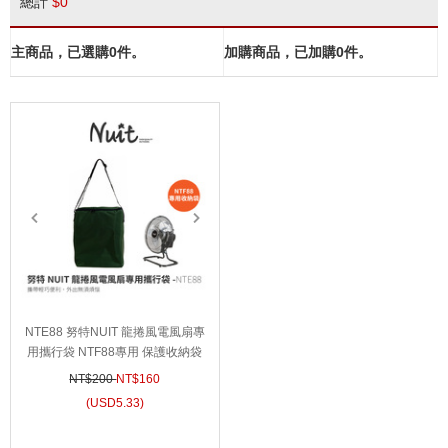
總計
$
0
主商品，已選購
0
件。
加購商品，已加購
0
件。
prev
next
prev
next
prev
next
NTE88 努特NUIT 龍捲風電風扇專
用攜行袋 NTF88專用 保護收納袋
裝備袋 工具袋 防塵袋 攜行袋
NT$200
NT$
160
(
USD
5.33)