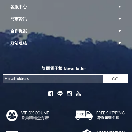
客服中心
隱私權聲明
公司簡介
品牌故事
會員辨法
門市資訊
紅利兌換商品
購物Q&A
客服信箱
訂單查詢
合作提案
台中北屯店(國旅卡)
高雄仁武店(國旅卡)
中壢店(國旅卡)
好站連結
成為供應商
異業合作
專案採購
探險家官方粉絲團
努特官方粉絲團
開獎機
訂閱電子報 News letter
GO