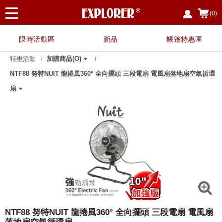
(0)
限時活動區
新品
帳篷特惠區
特惠活動
加購商品(O)
NTF88 努特NUIT 龍捲風360° 全向擺頭 三段電扇 電風扇落地扇空氣循環
指定廚具、餐具用品，任選3件享88折
【霸氣特惠】任搭1+1 兩入優惠 $2680 露營
【霸氣特惠】 任搭1+1 兩入優惠 $2400 露營
【夏日戲水 限時限定】EP7328 救生衣兩件
【野餐簡便組】NTE91+NTC114-SET
【兩入優惠價】NTE91 努特NUIT 魔方收納
【兩入優惠】NTB98-1 努特 冒險王 單人充氣
【兩入優惠】NTC201-1
【兩入優惠】NTC200-SET 努特NUIT 金士曼
〔8月父親節限定〕指定任選兩件 $888
〔霸氣特惠〕NTB73AG 二入特惠 冒險王 自
【兩入優惠】NTC169BK-1
買NTC113 NTC114 NTC114T 任一款 享加購
【兩入優惠】NTC100BK5-SET 努特 金牌特
NTG78BB 加購好禮
NTC168BK-SET
指定伸縮營柱 單件享八折
NTC09A-1
NTS30LG-1
【兩入優惠】NTC114T-1
【兩入優惠】NTC111-1
NTF354-1【兩入優惠】NTF354 布魯斯 折疊
【兩入優惠】NTC103BK-1
【兩入優惠】NTT84-1
【兩入優惠】NTC113BK-1 努特NUIT 三角衛
【兩入優惠】NTC114-1 努特NUIT 四角衛星
【兩入優惠】NTA32-1 努特NUIT 鋁合金雙針
【兩入優惠】NTC168BK 努特NUIT 傑森 鋁
【兩入優惠】NTC124 努特NUIT 森友會 鋁合
【兩入優惠】NTC101-SET 努特NUIT 霹靂遊
NTA88+NT0115 努特NUIT 瑪雅Y叉二通管營
【多入優惠】NTT80 努特NUIT 跑酷滑板桌
【兩入優惠】NTC75 舒適天堂 帆布鋁合金小
紅利兌換
扇
椅 蛋捲桌
椅 蛋捲桌 三層架
優惠組
箱(含桌板)
床墊
鋁合金五段椅
動充氣睡墊床 10CM 可拼接
NTC114A沙發套
務 鋁合金五段椅
布面三層架
星 輕量太空椅
輕量太空椅
營柱320cm
合金扶手輕量椅
金三段低腳椅 鐵灰色 限量背面圖印
俠 三段椅 透氣網布
柱優惠套組
(四入以上享單入$500優惠)
川椅
NTF88 努特NUIT 龍捲風360° 全向擺頭 三段電扇 電風扇