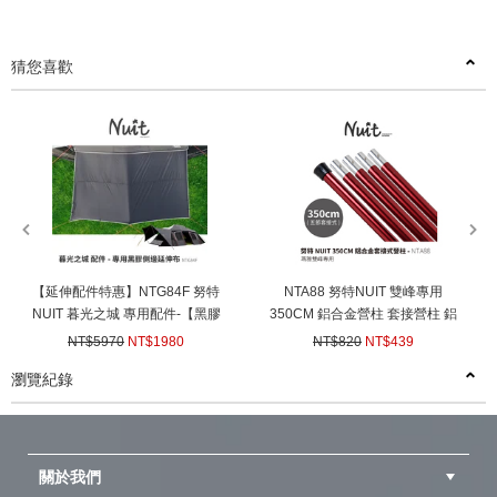
猜您喜歡
prev
next
【延伸配件特惠】NTG84F 努特
NTA88 努特NUIT 雙峰專用
NUIT 暮光之城 專用配件-【黑膠
350CM 鋁合金營柱 套接營柱 鋁
延伸側邊布】 梯形 遮陽延伸布延
合金套接營柱 瑪雅雙峰帳棚 露營
NT$5970
NT$1980
NT$820
NT$439
伸天幕小天幕
帳篷
(
USD
65.93)
(
USD
14.62)
瀏覽紀錄
prev
next
關於我們