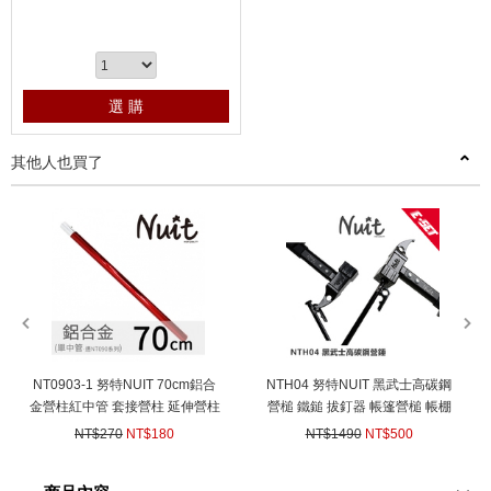
選 購
其他人也買了
prev
next
NT0903-1 努特NUIT 70cm鋁合
NTH04 努特NUIT 黑武士高碳鋼
金營柱紅中管 套接營柱 延伸營柱
營槌 鐵鎚 拔釘器 帳篷營槌 帳棚
炊事帳蓬 天幕帳篷
營錘 帳蓬鐵槌 拔釘鉤 營釘鎚
NT$270
NT$180
NT$1490
NT$500
(
USD
5.99)
(
USD
16.65)