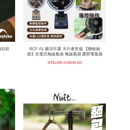
 隕石棕
RCF-01 樂活不露 天行者夾扇 【贈收納
 隕石棕
RCF-01 樂活不露 天行者夾扇 【贈收納
燈
袋】充電式無線風扇 無線風扇 露營電風扇
燈
袋】充電式無線風扇 無線風扇 露營電風扇
夾扇 環形燈
夾扇 環形燈
49.62)
USD
1490 (
NT$
NT$
1490
(
USD
49.62)
配送方式/常溫
庫存 : 1
WISH LIST
prev
next
prev