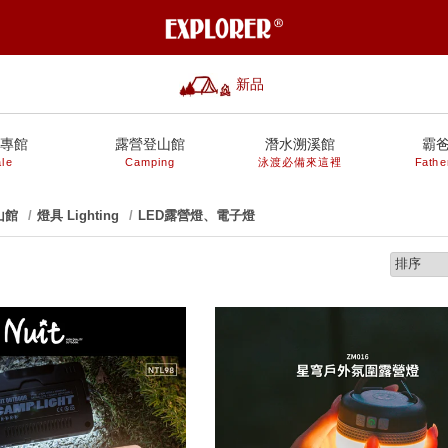
新品
專館
露營登山館
潛水溯溪館
霸
le
Camping
泳渡必備來這裡
Fathe
山館
燈具 Lighting
LED露營燈、電子燈
prev
next