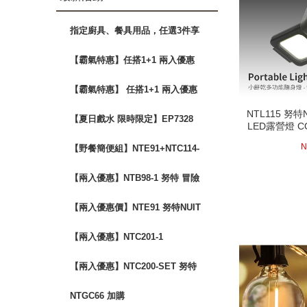
指定廚具、餐具用品，任選3件享
88折
【霸氣特惠】任搭1+1 兩入優惠
$2680 露營椅 蛋捲桌
【霸氣特惠】 任搭1+1 兩入優惠
NTL115 努
$2400 露營椅 蛋捲桌 三層架
NTL115 努
【夏日戲水 限時限定】EP7328
LED露營燈 
LED露營燈 
圈
圈
救生衣兩件優惠組
5
N
【野餐簡便組】NTE91+NTC114-
SET
【兩入優惠】NTB98-1 努特 冒險
王 單人充氣床墊
【兩入優惠價】NTE91 努特NUIT
魔方收納箱(含桌板)
【兩入優惠】NTC201-1
【兩入優惠】NTC200-SET 努特
NUIT 金士曼 鋁合金五段椅
next
NTGC66 加購