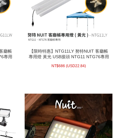
 客廳帳
【限時特惠】NTG11LY 努特NUIT 客廳帳
 客廳帳
【限時特惠】NTG11LY 努特NUIT 客廳帳
76專用
專用燈 黃光 USB接頭 NTG11 NTG76專用
76專用
專用燈 黃光 USB接頭 NTG11 NTG76專用
露營燈條 露營燈
露營燈條 露營燈
22.84)
USD
686 (
NT$
NT$
686
(
USD
22.84)
配送方式/常溫
WISH LIST
prev
next
prev