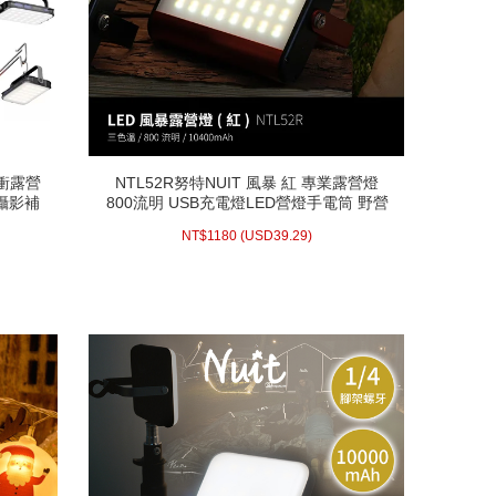
夜衝露營
NTL52R努特NUIT 風暴 紅 專業露營燈
夜衝露營
NTL52R努特NUIT 風暴 紅 專業露營燈
 攝影補
800流明 USB充電燈LED營燈手電筒 野營
 攝影補
800流明 USB充電燈LED營燈手電筒 野營
相機補光
燈 LED燈戶外夜衝帳篷燈 停電必備
相機補光
燈 LED燈戶外夜衝帳篷燈 停電必備
39.29)
USD
1180 (
NT$
明1/4
NT$
1180
(
USD
39.29)
明1/4
配送方式/常溫
庫存 : 2
WISH LIST
prev
next
prev