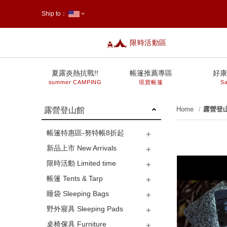
Ship to：
限時活動區
台灣
夏露炎熱抗戰!!
帳篷推薦專區
好康
summer CAMPING
現貨帳篷
Sa
Home
露營登
露營登山館
帳篷特惠區-努特帳8折起
新品上市 New Arrivals
限時活動 Limited time
帳篷 Tents & Tarp
睡袋 Sleeping Bags
小型帳篷 (放單人睡墊)
中型帳篷 (放L床)
大型帳篷 (放XL床)
27秒客廳帳
客廳帳、炊事帳、車邊帳
天幕
沙灘帳、兒童帳
更衣衛浴帳、行動馬桶
地布-小帳篷
地布-中帳篷
地布-大帳篷
側邊布/帳篷配件類
營繩
調節片、調節拉繩
D環S扣、磁鐵掛勾、帆布夾
三角旗、裝飾旗、戶外玩具
營槌、拔釘器
營柱-180下
營柱-180~240間
營柱-280上
營釘
防雷帽、橡膠球
防蚊蟲
裝備袋-帳篷、充氣床、推車
裝備袋-睡袋
裝備袋-爐具
裝備袋-炊具
裝備袋-燈具
裝備袋-桌椅
裝備袋-釘繩槌柱
修補零件類-防水噴劑、修補
野外寢具 Sleeping Pads
貼、拉鍊頭、橄欖扣、插
天然羽毛、羊毛
羽絨、鴨絨、鵝絨
人造纖維、人造蠶絲
毛毯、睡袋內套、露宿袋
兒童睡袋
next
桌椅傢具 Furniture
銷、銅釦
鋁箔墊、野餐墊-小帳篷
鋁箔墊、野餐墊-中帳篷
鋁箔墊、野餐墊-大帳篷
枕頭、充氣枕
充氣床、自動充氣睡墊
床包-S、M
床包-L
床包-XL
手壓幫浦、電動幫浦