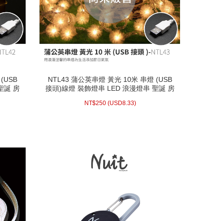
(USB
NTL43 蒲公英串燈 黃光 10米 串燈 (USB
(USB
NTL43 蒲公英串燈 黃光 10米 串燈 (USB
聖誕 房
接頭)線燈 裝飾燈串 LED 浪漫燈串 聖誕 房
聖誕 房
接頭)線燈 裝飾燈串 LED 浪漫燈串 聖誕 房
間佈置 聖誕燈
間佈置 聖誕燈
8.33)
USD
250 (
NT$
NT$
250
(
USD
8.33)
配送方式/常溫
庫存 : 0
庫存不足
WISH LIST
prev
next
prev