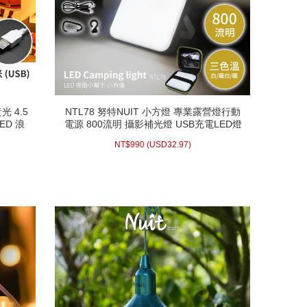
光 4.5
NTL78 努特NUIT 小方燈 專業露營燈行動
光 4.5
NTL78 努特NUIT 小方燈 專業露營燈行動
ED 浪
電源 800流明 攝影補光燈 USB充電LED燈
ED 浪
電源 800流明 攝影補光燈 USB充電LED燈
02A
野營燈 LED相機補光燈直播補光燈GOPRO
02A
野營燈 LED相機補光燈直播補光燈GOPRO
32.97)
USD
990 (
NT$
補光燈緊急照明1/4補光燈戶外夜衝帳篷燈
NT$
990
(
USD
32.97)
補光燈緊急照明1/4補光燈戶外夜衝帳篷燈
停電必備
停電必備
配送方式/常溫
WISH LIST
prev
next
prev