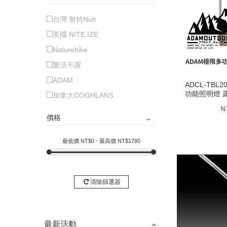
台灣 努特Nuit
美國 NITE IZE
Naturehike
樂活不露
ADAM
ADCL-TBL
ADCL-TBL
功能照明燈 
功能照明燈 
加拿大COGHLANS
吸
吸
23
N
價格
最低價 NT$
0
- 最高價 NT$
1780
清除篩選器
next
最新活動