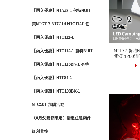
限量背面圖印
NUIT 傑森 鋁合金扶手輕量椅
【兩入優惠】NTA32-1 努特NUIT
鋁合金雙針營柱320cm
買NTC113 NTC114 NTC114T 任
一款 享加購NTC114A沙發套
【兩入優惠】NTC111-1
NTL77 努
NTL77 努
【兩入優惠】NTC114-1 努特NUIT
電源 1200
電源 1200
燈 野營燈
四角衛星 輕量太空椅
燈 野營燈
52
【兩入優惠】NTC113BK-1 努特
GOPRO補
NT
GOPRO補
衝
衝
NUIT 三角衛星 輕量太空椅
【兩入優惠】NTT84-1
庫
【兩入優惠】NTC103BK-1
NTC50T 加購活動
〔8月父親節限定〕指定任選兩件
$888
紅利兌換
next