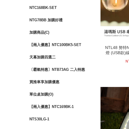
NTC168BK-SET
NTG78BB 加購好禮
加購商品(C)
NTL48 努特
【兩入優惠】NTC100BK5-SET
NTL48 努特
燈 (USB款
燈 (USB款
努特 金牌特務 鋁合金五段椅
聖誕 
天幕加購四選二
聖誕 
19
N
〔霸氣特惠〕NTB73AG 二入特惠
冒險王 自動充氣睡墊床 10CM 可
買推車享加購優惠
拼接
單位桌加購(O)
【兩入優惠】NTC169BK-1
NTS30LG-1
next