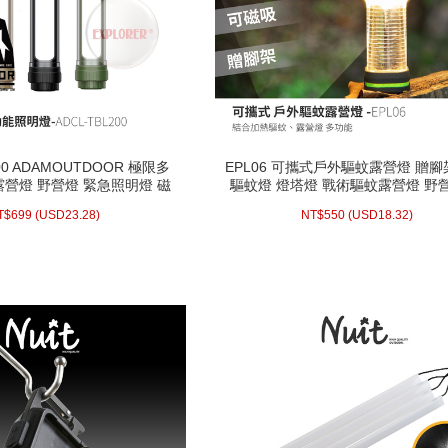
200 ADAMOUTDOOR 極限多
EPL06 可攜式戶外驅蚊露營燈 贈腳
200 ADAMOUTDOOR 極限多
EPL06 可攜式戶外驅蚊露營燈 贈腳
露營燈 野營燈 緊急照明燈 磁
驅蚊燈 燈塔燈 戰術驅蚊露營燈 野
露營燈 野營燈 緊急照明燈 磁
驅蚊燈 燈塔燈 戰術驅蚊露營燈 野
手電筒 強光手電筒
插槽 可磁吸
手電筒 強光手電筒
插槽 可磁吸
.28)
USD
699 (
NT$
18.32)
USD
550 (
NT$
T$
699
(
USD
23.28)
NT$
550
(
USD
18.32)
配送方式/常溫
配送方式/常溫
庫存 : 3
WISH LIST
WISH LIST
prev
next