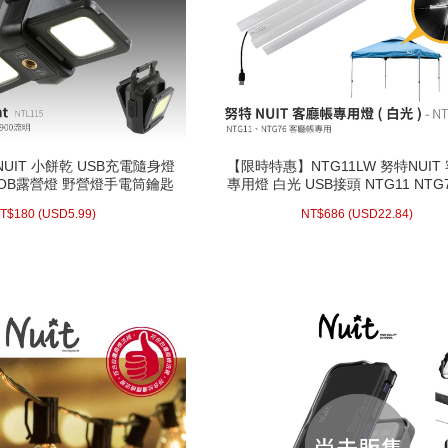
特NUIT 小餅乾 USB充電隨身燈
【限時特惠】NTG11LW 努特NUIT
特NUIT 小餅乾 USB充電隨身燈
【限時特惠】NTG11LW 努特NUIT
COB露營燈 野營燈手電筒鑰匙
專用燈 白光 USB接頭 NTG11 NTG
COB露營燈 野營燈手電筒鑰匙
專用燈 白光 USB接頭 NTG11 NTG
開瓶器 戶外帳篷燈
露營燈條 露營燈
開瓶器 戶外帳篷燈
露營燈條 露營燈
.99)
USD
180 (
NT$
22.84)
USD
686 (
NT$
T$
180
(
USD
5.99)
NT$
686
(
USD
22.84)
配送方式/常溫
配送方式/常溫
WISH LIST
WISH LIST
prev
next