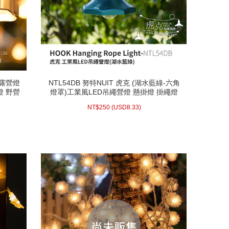
業露營燈
NTL54DB 努特NUIT 虎克 (湖水藍綠-六角
業露營燈
NTL54DB 努特NUIT 虎克 (湖水藍綠-六角
燈 野營
燈罩)工業風LED吊繩營燈 懸掛燈 掛繩燈
燈 野營
燈罩)工業風LED吊繩營燈 懸掛燈 掛繩燈
RO補光
繩索燈 電池供電 復古燈 氣氛燈 吊燈 50流
RO補光
繩索燈 電池供電 復古燈 氣氛燈 吊燈 50流
8.33)
USD
250 (
NT$
篷燈 停
明
NT$
250
(
USD
8.33)
篷燈 停
明
配送方式/常溫
WISH LIST
prev
next
prev