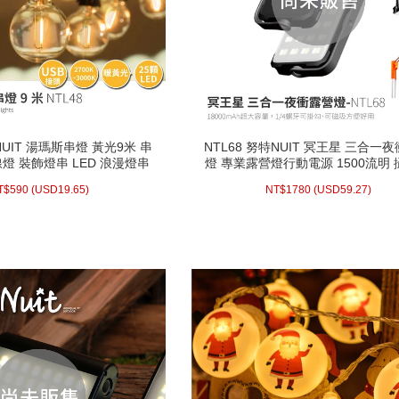
NUIT 湯瑪斯串燈 黃光9米 串
NTL68 努特NUIT 冥王星 三合一
NUIT 湯瑪斯串燈 黃光9米 串
NTL68 努特NUIT 冥王星 三合一
)線燈 裝飾燈串 LED 浪漫燈串
燈 專業露營燈行動電源 1500流明
)線燈 裝飾燈串 LED 浪漫燈串
燈 專業露營燈行動電源 1500流明
房間佈置 裝飾燈 G40
光燈 USB充電LED燈 野營燈 LED
房間佈置 裝飾燈 G40
光燈 USB充電LED燈 野營燈 LED
.65)
USD
590 (
NT$
59.27)
USD
1780 (
NT$
燈直播補光燈GOPRO補光燈緊急照
T$
590
(
USD
19.65)
NT$
1780
(
USD
59.27)
燈直播補光燈GOPRO補光燈緊急照
補光燈戶外夜衝帳篷
補光燈戶外夜衝帳篷
配送方式/常溫
配送方式/常溫
庫存 : 0
庫存不足
WISH LIST
WISH LIST
prev
next