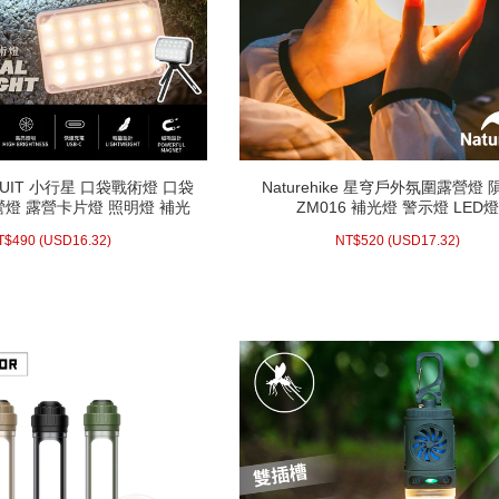
NUIT 小行星 口袋戰術燈 口袋
Naturehike 星穹戶外氛圍露營燈
NUIT 小行星 口袋戰術燈 口袋
Naturehike 星穹戶外氛圍露營燈
營燈 露營卡片燈 照明燈 補光
ZM016 補光燈 警示燈 LED
營燈 露營卡片燈 照明燈 補光
ZM016 補光燈 警示燈 LED
 磁吸燈 戶外警示燈
 磁吸燈 戶外警示燈
.32)
USD
490 (
NT$
17.32)
USD
520 (
NT$
T$
490
(
USD
16.32)
NT$
520
(
USD
17.32)
配送方式/常溫
配送方式/常溫
WISH LIST
WISH LIST
prev
next