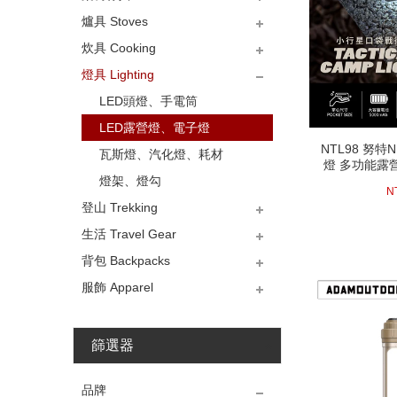
爐具 Stoves
蛋捲桌、折合桌
料理桌、櫥櫃組
折疊椅、導演椅、休閒椅
圍爐桌、吊鍋架
加掛類-餐廚網、垃圾、冰箱
加掛類-桌椅布、桌下網、電
行軍床、吊床
炊具 Cooking
架
扇
烤肉架、焚火台、暖爐
卡式、登山、汽化爐
爐具加掛類-爐架、鍋架、擋
烤具加掛類-烤肉架、焚火台
耗材類-燃料、生火、瓦斯油
燈具 Lighting
風板
加掛
桶瓶
鑄鐵鍋、鑄鐵炊具、琺瑯類
鈦合金炊、鍋、壺、杯、盤
不銹鋼炊、鍋、壺、杯、盤
鋁合金炊、鍋、壺、杯、盤
餐具類-筷、叉、匙、刀、環
創意料理工具
電冰箱桶袋、水箱桶袋、冰
耗材類-隔熱手套、蛋盒
專館-美國Nalgene水壺
專館-美國Klean kanteen水
專館-美國CAMELBAK水壺
保餐具
磚
壺
LED頭燈、手電筒
LED露營燈、電子燈
NTL98 努特
NTL98 努特
瓦斯燈、汽化燈、耗材
燈 多功能露
燈 多功能露
燈
燈架、燈勾
燈
16
N
登山 Trekking
生活 Travel Gear
登山杖、拐杖、冰爪
斧、鏟、圓鍬、鋸子
直刀、瑞士刀、折疊刀
求生急難-緊急毯、口哨
求生急難-名片刀組
求生急難-救命工具
辨位工具、電腦錶
背包 Backpacks
防水袋、雨衣褲鞋、綁腿
移動電源、延長線
傘、傘旗座
聯名商品、LOGO貼紙
進口車頂架、箱安裝
服飾 Apparel
25公升以下小型背包
26~50公升中型背包
50公升以上大型背包
腰包、護照包、盥洗包
背包防水套
背包專用水袋、濾水器、淨
水錠
上衣
下褲
帽類
手套
圍巾
雪鏡、眼鏡
口罩
耳罩
襪類
鞋類
腰帶
篩選器
next
品牌