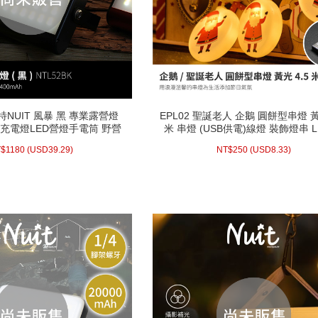
努特NUIT 風暴 黑 專業露營燈
EPL02 聖誕老人 企鵝 圓餅型串燈 黃
努特NUIT 風暴 黑 專業露營燈
EPL02 聖誕老人 企鵝 圓餅型串燈 黃
SB充電燈LED營燈手電筒 野營
米 串燈 (USB供電)線燈 裝飾燈串 L
SB充電燈LED營燈手電筒 野營
米 串燈 (USB供電)線燈 裝飾燈串 L
燈戶外夜衝帳篷燈 停電必備
漫燈串 聖誕 房間佈置 聖誕燈 EPL
燈戶外夜衝帳篷燈 停電必備
漫燈串 聖誕 房間佈置 聖誕燈 EPL
.29)
USD
1180 (
NT$
8.33)
USD
250 (
NT$
EPL02B EPL02C
$
1180
(
USD
39.29)
NT$
250
(
USD
8.33)
EPL02B EPL02C
配送方式/常溫
配送方式/常溫
WISH LIST
WISH LIST
prev
next