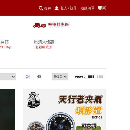
(0)
登入
/
註冊
追蹤清單
搜尋
帳篷特惠區
爸開露
出清大優惠
r's Day
超殺巄底加
24
48
prev
next
prev