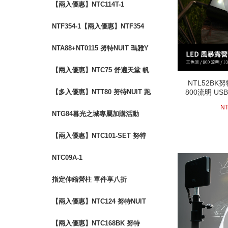
【兩入優惠】NTC114T-1
NTF354-1【兩入優惠】NTF354
布魯斯 折疊布面三層架
NTA88+NT0115 努特NUIT 瑪雅Y
叉二通管營柱優惠套組
【兩入優惠】NTC75 舒適天堂 帆
NTL52BK
NTL52BK
布鋁合金小川椅
800流明 U
【多入優惠】NTT80 努特NUIT 跑
800流明 U
燈 LED
燈 LED
39
酷滑板桌 (四入以上享單入$500優
NT
NTG84暮光之城專屬加購活動
惠)
【兩入優惠】NTC101-SET 努特
NUIT 霹靂遊俠 三段椅 透氣網布
NTC09A-1
指定伸縮營柱 單件享八折
【兩入優惠】NTC124 努特NUIT
森友會 鋁合金三段低腳椅 鐵灰色
next
【兩入優惠】NTC168BK 努特