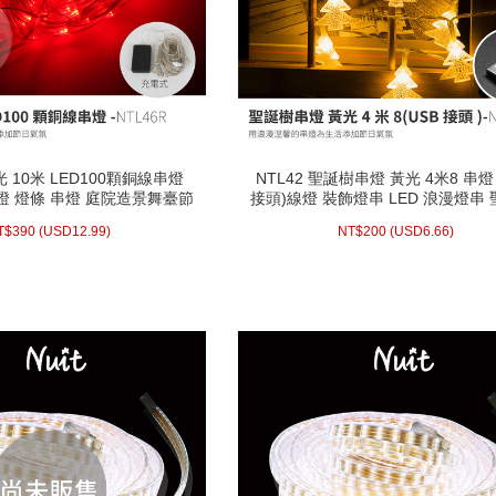
光 10米 LED100顆銅線串燈
NTL42 聖誕樹串燈 黃光 4米8 串燈 
光 10米 LED100顆銅線串燈
NTL42 聖誕樹串燈 黃光 4米8 串燈 
線燈 燈條 串燈 庭院造景舞臺節
接頭)線燈 裝飾燈串 LED 浪漫燈串 
線燈 燈條 串燈 庭院造景舞臺節
接頭)線燈 裝飾燈串 LED 浪漫燈串 
日聖誕燈 INS風
間佈置 聖誕燈
日聖誕燈 INS風
間佈置 聖誕燈
.99)
USD
390 (
NT$
6.66)
USD
200 (
NT$
T$
390
(
USD
12.99)
NT$
200
(
USD
6.66)
配送方式/常溫
配送方式/常溫
庫存 : 2
WISH LIST
WISH LIST
prev
next