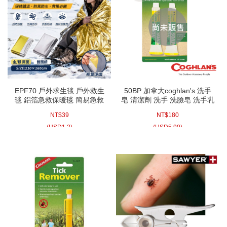
EPF70 戶外求生毯 戶外救生
50BP 加拿大coghlan's 洗手
毯 鋁箔急救保暖毯 簡易急救
皂 清潔劑 洗手 洗臉皂 洗手乳
毯 禦寒 地震包 防災
適用露營 登山 野炊 戶外
NT$
39
NT$
180
210X160
(
USD
1.3)
(
USD
5.99)