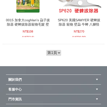
0015 加拿大coghlan's 蝨子拔
SP620 美國SAWYER 硬蜱拔
除器 硬蜱拔除器寵物毛髮 壁
除器 寵物 壁蝨 牛蜱 八腳怪
蝨 TICK REMOVER
登山 露營 溯溪
NT$
108
NT$
270
(
USD
3.6)
(
USD
8.99)
關於我們
客服中心
隱私權聲明
公司簡介
品牌故事
會員辨法
門市資訊
紅利兌換商品
購物Q&A
客服信箱
訂單查詢