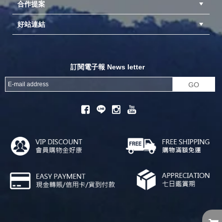
合作提案
台中北屯店(國旅卡)
高雄仁武店(國旅卡)
中壢店(國旅卡)
好站連結
成為供應商
異業合作
專案採購
探險家官方粉絲團
努特官方粉絲團
開獎機
訂閱電子報 News letter
GO