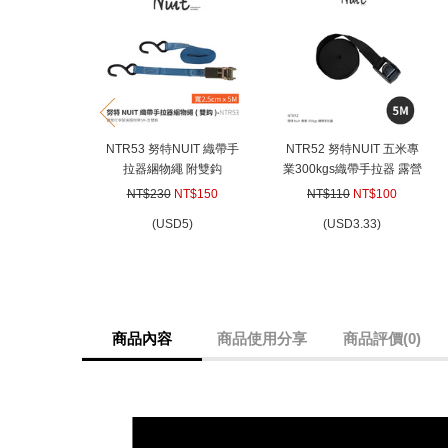
prev
NTR53 努特NUIT 織帶手
NTR52 努特NUIT 五米專
拉器綑物繩 附雙鈎
業300kgs織帶手拉器 露營
2.5cm*5M 貨車拉緊器捆
行李裝備捆物帶 貨車拉緊
NT$230
NT$150
NT$110
NT$100
貨帶車頂架貨物固定帶捆
器捆貨帶車頂架貨物固定
(
USD
5)
(
USD
3.33)
綁帶卡車貨物安全帶
帶捆綁帶卡車貨物安全帶
商品內容
商品使用分享
商品評價(0)