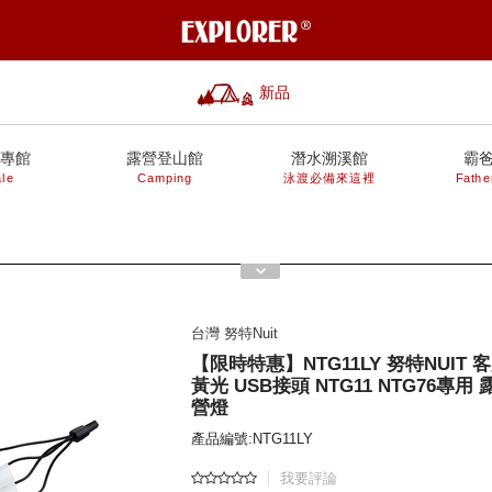
新品
專館
露營登山館
潛水溯溪館
霸
le
Camping
泳渡必備來這裡
Fathe
台灣 努特Nuit
【限時特惠】NTG11LY 努特NUIT
黃光 USB接頭 NTG11 NTG76專用
營燈
產品編號:NTG11LY
我要評論