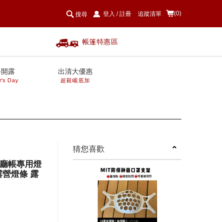
(0)
登入
/
註冊
追蹤清單
搜尋
帳篷特惠區
爸開露
出清大優惠
r's Day
超殺巄底加
next
猜您喜歡
 客廳帳專用燈
 露營燈條 露