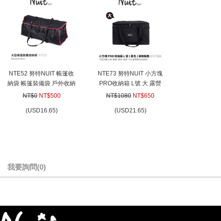
NTE52 努特NUIT 帳篷收
NTE73 努特NUIT 小方塊
納袋 帳篷裝備袋 戶外收納
PRO收納箱 L號 大 露營
袋 睡墊收納袋 大型收納袋
收納箱 收納包 露營箱 露
NT$0
NT$500
NT$1080
NT$650
大容量
營包 露營收納箱 裝備箱
(
USD
16.65)
(
USD
21.65)
我要詢問
(0)