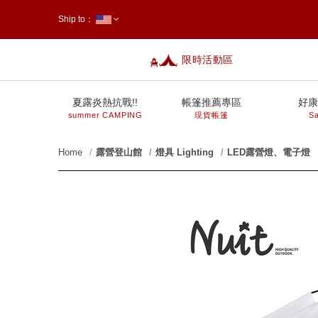
Ship to：
限時活動區
台灣
夏露炎熱抗戰!!
帳篷推薦專區
好康
summer CAMPING
現貨帳篷
Sa
Home
露營登山館
燈具 Lighting
LED露營燈、電子燈
prev