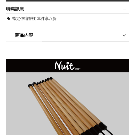
特惠訊息
指定伸縮營柱 單件享八折
商品內容
商品使用分享
商品評價(0)
我要詢問
(0)