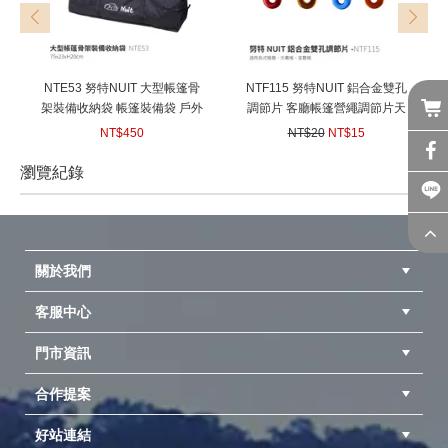
prev
next
NTE53 努特NUIT 大型帳篷骨
NTF115 努特NUIT 鋁合金雙孔
架裝備收納袋 帳篷裝備袋 戶外
調節片 客廳帳篷營繩調節片天
收納袋 大容量 收納袋
幕帳棚拉繩調節片帳蓬鋁合金
NT$450
NT$20
NT$15
調節片雙眼鋁繩扣
(
USD
14.99)
(
USD
0.5)
瀏覽紀錄
prev
next
關於我們
客服中心
隱私權聲明
公司簡介
品牌故事
會員辨法
門市資訊
紅利兌換商品
購物Q&A
客服信箱
訂單查詢
合作提案
台中北屯店(國旅卡)
高雄仁武店(國旅卡)
中壢店(國旅卡)
好站連結
成為供應商
異業合作
專案採購