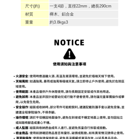
尺寸(約)
一支4節，直徑22mm，總長290cm
材質
櫸木、鋁合金
重量
約3.8kg±3