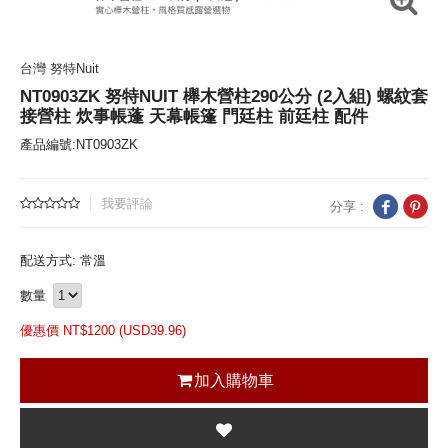
台灣 努特Nuit
NT0903ZK 努特NUIT 櫸木營柱290公分 (2入組) 螺紋套
接營柱 炊事帳蓬 天幕帳篷 門廷柱 前廷柱 配件
產品編號:NT0903ZK
我要評論
分享 :
配送方式: 常溫
數量
優惠價 NT$
1200 (
USD
39.96)
加入購物車