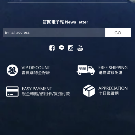
探險家官方粉絲團
努特官方粉絲團
開獎機
訂閱電子報 News letter
GO