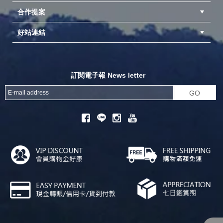
合作提案
台中北屯店(國旅卡)
高雄仁武店(國旅卡)
中壢店(國旅卡)
好站連結
成為供應商
異業合作
專案採購
探險家官方粉絲團
努特官方粉絲團
開獎機
訂閱電子報 News letter
GO