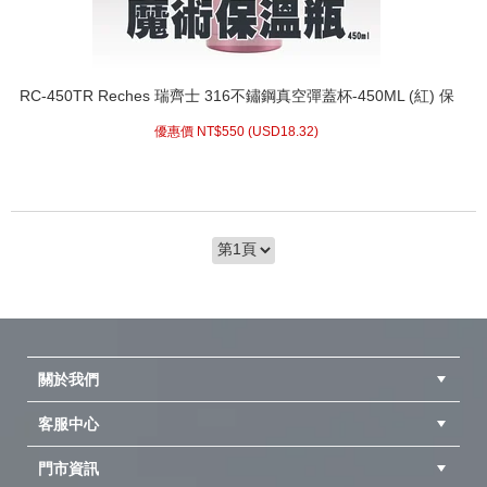
RC-450TR Reches 瑞齊士 316不鏽鋼真空彈蓋杯-450ML (紅) 保
冷杯 水壺保溫瓶 保溫杯 隔熱雙層斷熱杯
優惠價 NT$
550 (
USD
18.32)
關於我們
客服中心
隱私權聲明
公司簡介
品牌故事
會員辨法
門市資訊
紅利兌換商品
購物Q&A
客服信箱
訂單查詢