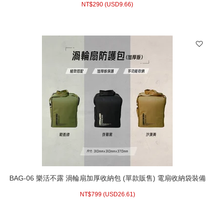
NT$
290 (
USD
9.66)
BAG-06 樂活不露 渦輪扇加厚收納包 (單款販售) 電扇收納袋裝備
袋 方形攜行袋工具包 (適用M3、M5、X5黑旋風、有點意思)
NT$
799 (
USD
26.61)