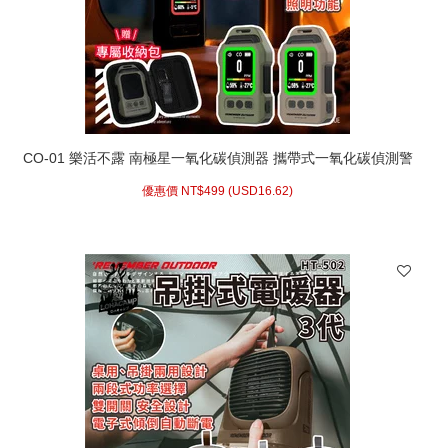
CO-01 樂活不露 南極星一氧化碳偵測器 攜帶式一氧化碳偵測警
報器 溫度計 濕度計 居家安全露營煤油暖爐必備木炭精取暖安全
優惠價 NT$
499 (
USD
16.62)
焚火台烤肉架帳蓬帳篷帳棚防中毒CO-01G C-01S