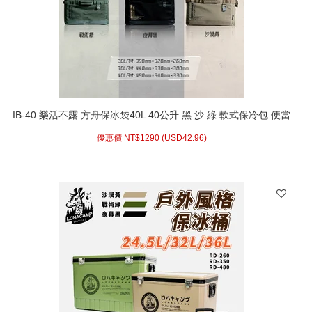
IB-40 樂活不露 方舟保冰袋40L 40公升 黑 沙 綠 軟式保冷包 便當
袋 購物袋 行動冰箱 冰桶 保鮮包 野餐保冷袋 保冰袋 外帶外送好
優惠價 NT$
1290 (
USD
42.96)
幫手 IB-40G IB-40B IB-40S