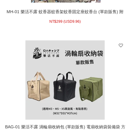
MH-01 樂活不露 蚊香器蚊香架蚊香固定座蚊香台 (單款販售) 附
收納袋 戶外露營防蚊驅蟲
NT$
299 (
USD
9.96)
BAG-01 樂活不露 渦輪扇收納包 (單款販售) 電扇收納袋裝備袋 方
形攜行袋工具包 (適用M3、M5、X5黑旋風、有點意思)