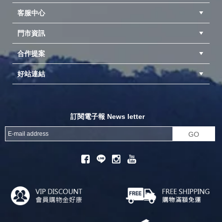
客服中心
隱私權聲明
公司簡介
品牌故事
會員辨法
門市資訊
紅利兌換商品
購物Q&A
客服信箱
訂單查詢
合作提案
台中北屯店(國旅卡)
高雄仁武店(國旅卡)
中壢店(國旅卡)
好站連結
成為供應商
異業合作
專案採購
探險家官方粉絲團
努特官方粉絲團
開獎機
訂閱電子報 News letter
GO