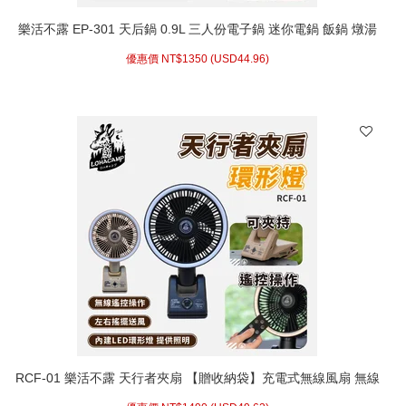
樂活不露 EP-301 天后鍋 0.9L 三人份電子鍋 迷你電鍋 飯鍋 燉湯
鍋 炊飯神器 煮飯 露營 宿舍
優惠價 NT$
1350 (
USD
44.96)
RCF-01 樂活不露 天行者夾扇 【贈收納袋】充電式無線風扇 無線
風扇 露營電風扇 夾扇 環形燈