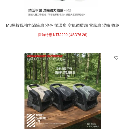
M3黑旋風強力渦輪扇 沙色 循環扇 空氣循環扇 電風扇 渦輪 收納
袋可加購
限時特惠 NT$
2290 (
USD
76.26)