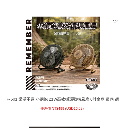
IF-601 樂活不露 小鋼炮 21W高效循環戰術風扇 6吋桌扇 吊扇 循
環扇 露營風扇 工業
優惠價 NT$
499 (
USD
16.62)