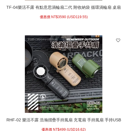
TF-04樂活不露 有點意思渦輪扇二代 附收納袋 循環渦輪扇 桌扇
循環扇 空氣循環扇 電風扇 渦輪 露營風扇 露營電風扇
優惠價 NT$
3590 (
USD
119.55)
RHF-02 樂活不露 浩瀚摺疊手持風扇 充電扇 手持風扇 手持USB
風扇 冰敷扇 折疊風扇 手持冰敷扇
優惠價 NT$
499 (
USD
16.62)