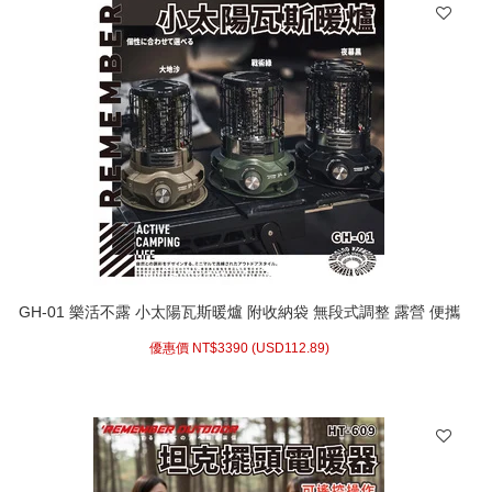
GH-01 樂活不露 小太陽瓦斯暖爐 附收納袋 無段式調整 露營 便攜
式 攜帶式暖爐
優惠價 NT$
3390 (
USD
112.89)