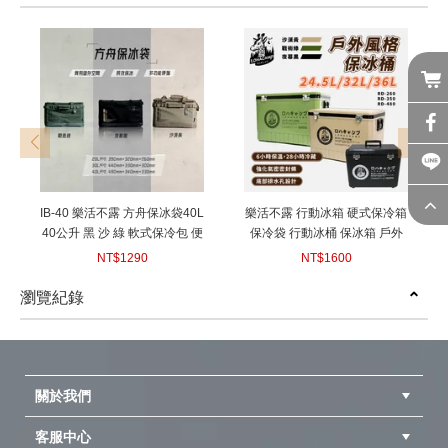
prev
next
IB-40 樂活不露 方舟保冰袋40L
樂活不露 行動冰箱 硬式保冷箱
40公升 黑 沙 綠 軟式保冷包 便
保冷袋 行動冰桶 保冰箱 戶外
當袋 購物袋 行動冰箱 冰桶 保
保冰桶 長效保冷箱 戶外保冰箱
NT$1290
NT$1600
鮮包 野餐保冷袋 保冰袋 外帶
RD-350 RD-480 RD-260
(
USD
42.96)
(
USD
53.28)
外送好幫手 IB-40G IB-40B IB-
瀏覽紀錄
40S
prev
next
關於我們
客服中心
隱私權聲明
公司簡介
品牌故事
會員辨法