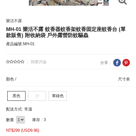
樂活不露
MH-01 樂活不露 蚊香器蚊香架蚊香固定座蚊香台 (單
款販售) 附收納袋 戶外露營防蚊驅蟲
產品編號:MH-01
我要評論
分享 :
顏色 /
尺寸表
黑色
沙
軍綠色
配送方式: 常溫
數量
庫存 : 3
NT$
299 (
USD
9.96)