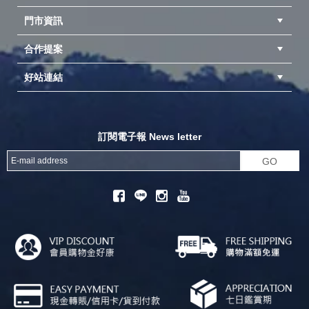
門市資訊
紅利兌換商品
購物Q&A
客服信箱
訂單查詢
合作提案
台中北屯店(國旅卡)
高雄仁武店(國旅卡)
中壢店(國旅卡)
好站連結
成為供應商
異業合作
專案採購
探險家官方粉絲團
努特官方粉絲團
開獎機
訂閱電子報 News letter
GO