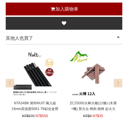
加入購物車
其他人也買了
prev
next
NTA34BK 努特NUIT 兩入組
ZC25000火棒火種(12條) (木屑
19mm高強度6061-T6鋁合金營
+蠟) 焚火台 烤肉 燒烤 起火大
柱190CM 黑 兩入組 套接營柱
師
NT$570
NT$550
NT$0
NT$35
門廷柱 前廷柱 天幕帳篷
(
USD
18.32)
(
USD
1.17)