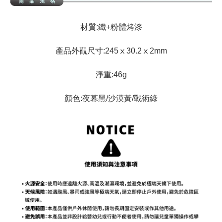
材質:鐵+粉體烤漆
產品外觀尺寸:245
ⅹ
30.2
ⅹ2
mm
淨重:46g
顏色:夜幕黑/沙漠黃/戰術綠