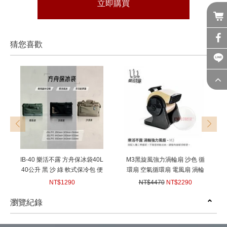
立即購買
猜您喜歡
prev
next
IB-40 樂活不露 方舟保冰袋40L
M3黑旋風強力渦輪扇 沙色 循
40公升 黑 沙 綠 軟式保冷包 便
環扇 空氣循環扇 電風扇 渦輪
當袋 購物袋 行動冰箱 冰桶 保
收納袋可加購
NT$1290
NT$4470
NT$2290
鮮包 野餐保冷袋 保冰袋 外帶
(
USD
42.96)
(
USD
76.26)
外送好幫手 IB-40G IB-40B IB-
瀏覽紀錄
40S
prev
next