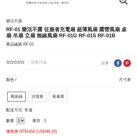
樂活不露
RF-01 樂活不露 征服者充電扇 超薄風扇 露營風扇 桌
扇 吊扇 立扇 無線風扇 RF-01G RF-01S RF-01B
產品編號:RF-01
我要評論
分享 :
顏色 /
尺寸表
戰術綠
沙漠黃
夜幕黑
配送方式: 常溫
數量
庫存 : 1
優惠價 NT$
1450 (
USD
48.29)