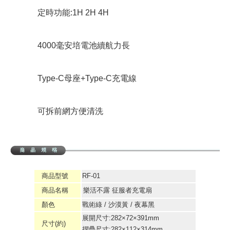
定時功能:1H 2H 4H
4000毫安培電池續航力長
Type-C母座+Type-C充電線
可拆前網方便清洗
商品型號
RF-01
商品名稱
樂活不露 征服者充電扇
顏色
戰術綠 / 沙漠黃 / 夜幕黑
展開尺寸:282×72×391mm
尺寸(約)
摺疊尺寸:282×112×314mm