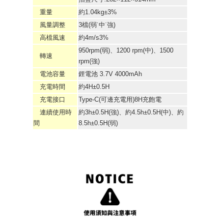
重量
約1.04kg±3%
風量調整
3檔(弱˙中˙強)
高檔風速
約4m/s3%
950rpm(弱)、1200 rpm(中)、1500
轉速
rpm(強)
電池容量
鋰電池 3.7V 4000mAh
充電時間
約4H±0.5H
充電接口
Type-C(可邊充電用)8H充飽電
連續使用時
約3h±0.5H(強)、約4.5h±0.5H(中)、約
間
8.5h±0.5H(弱)