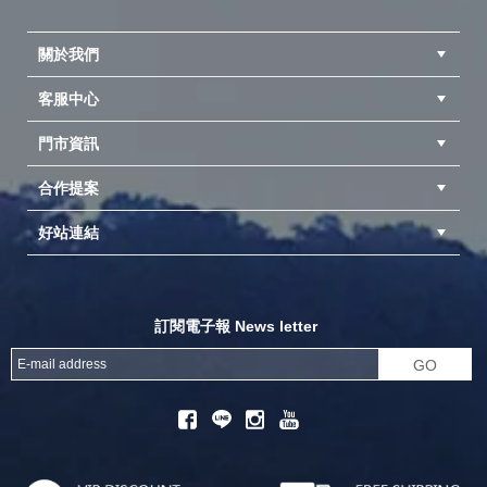
關於我們
客服中心
隱私權聲明
公司簡介
品牌故事
會員辨法
門市資訊
紅利兌換商品
購物Q&A
客服信箱
訂單查詢
合作提案
台中北屯店(國旅卡)
高雄仁武店(國旅卡)
中壢店(國旅卡)
好站連結
成為供應商
異業合作
專案採購
探險家官方粉絲團
努特官方粉絲團
開獎機
訂閱電子報 News letter
GO