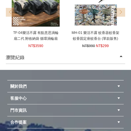
prev
next
TF-04樂活不露 有點意思渦輪
MH-01 樂活不露 蚊香器蚊香架
扇二代 附收納袋 循環渦輪扇
蚊香固定座蚊香台 (單款販售)
桌扇 循環扇 空氣循環扇 電風
附收納袋 戶外露營防蚊驅蟲
NT$3590
NT$990
NT$299
扇 渦輪 露營風扇 露營電風扇
(
USD
119.55)
(
USD
9.96)
瀏覽紀錄
prev
next
關於我們
客服中心
隱私權聲明
公司簡介
品牌故事
會員辨法
門市資訊
紅利兌換商品
購物Q&A
客服信箱
訂單查詢
合作提案
台中北屯店(國旅卡)
高雄仁武店(國旅卡)
中壢店(國旅卡)