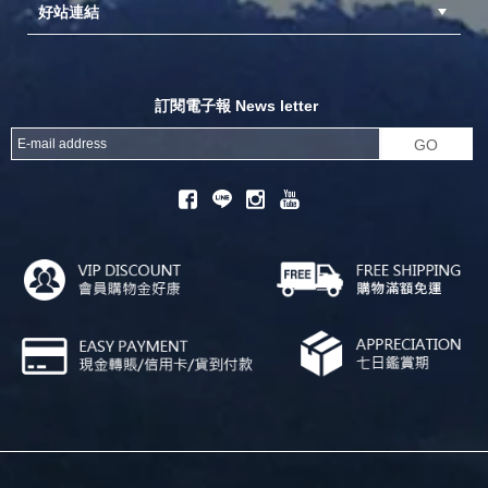
好站連結
成為供應商
異業合作
專案採購
探險家官方粉絲團
努特官方粉絲團
開獎機
訂閱電子報 News letter
GO