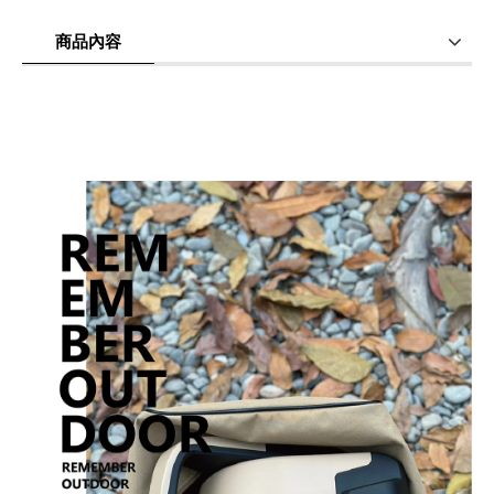
(
USD
66.27)
(
USD
19.65)
折合桌
商品內容
商品使用分享
商品評價(0)
我要詢問
(0)