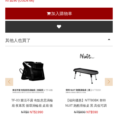
NT$
290 (
USD
9.66)
加入購物車
其他人也買了
prev
next
TF-03 樂活不露 有點意思渦輪
【福利優惠】NTT80BK 努特
扇 夜幕黑 循環渦輪扇 桌扇 循
NUIT 跑酷滑板桌 黑 高低可調
環扇 空氣循環扇 電風扇 渦輪
燒烤小邊桌 料理台 摺疊桌 帳
NT$0
NT$1990
NT$890
NT$590
露營風扇 露營電風扇
棚小桌 摺疊桌 折疊桌 摺合桌