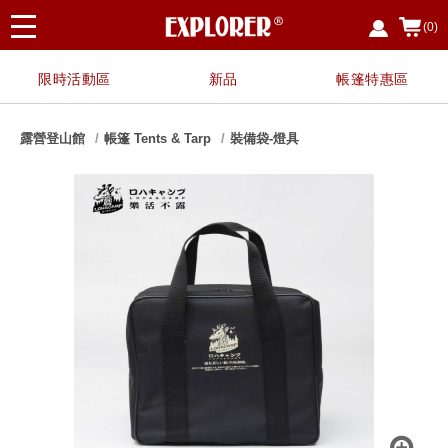
(0)
限時活動區
新品
帳篷特惠區
露營登山館
帳篷 Tents & Tarp
裝備袋-燈具