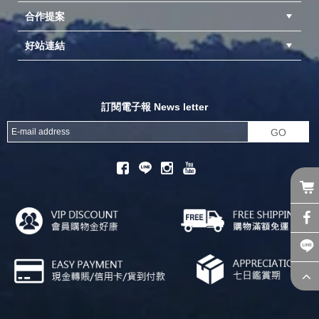
合作提案
台中北屯店(國旅卡)
高雄仁武店(國旅卡)
中壢店(國旅卡)
好站連結
成為供應商
異業合作
專案採購
探險家官方粉絲團
努特官方粉絲團
開獎機
訂閱電子報 News letter
GO