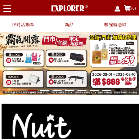
(0)
限時活動區
新品
帳篷特惠區