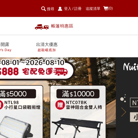
(0)
登入
/
註冊
追蹤清單
搜尋
帳篷特惠區
爸開露
出清大優惠
r's Day
超殺巄底加