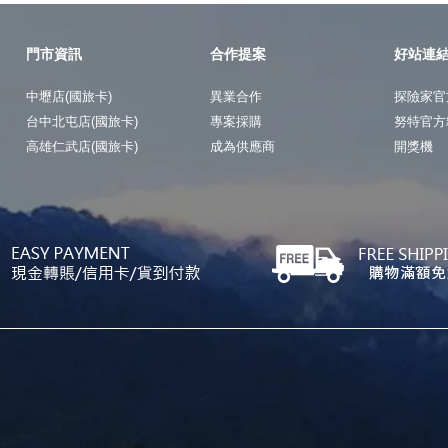
門市資訊
合作提案
好站連
中壢店(國旅卡)
異業合作
探險家官
台中北屯店(國旅卡)
專案採購
努特官方
高雄仁武店(國旅卡)
成為供應商
開獎機