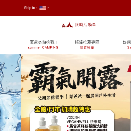
Ship to：
限時活動區
台灣
夏露炎熱抗戰!!
帳篷推薦專區
好康
summer CAMPING
現貨帳篷
Sa