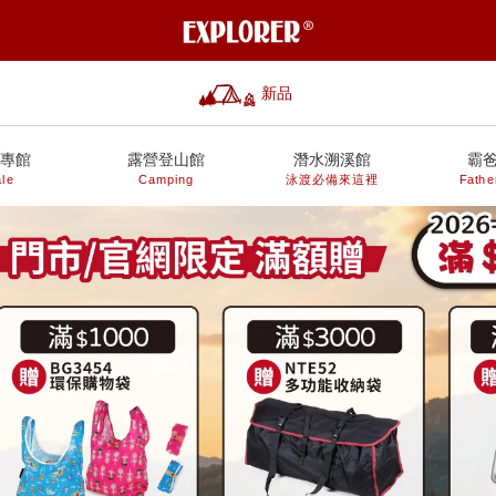
新品
專館
露營登山館
潛水溯溪館
霸
le
Camping
泳渡必備來這裡
Fathe