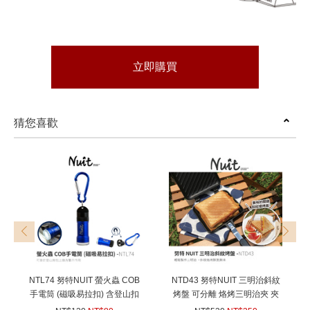
立即購買
猜您喜歡
prev
next
NTL74 努特NUIT 螢火蟲 COB
NTD43 努特NUIT 三明治斜紋
手電筒 (磁吸易拉扣) 含登山扣
烤盤 可分離 烙烤三明治夾 夾
迷你LED 登山扣燈 閃爍警示
烤三明治夾 吐司烤具 口袋吐司