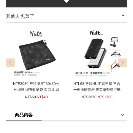
其他人也買了
prev
next
NTE3030 努特NUIT 30x30公
NTL68 努特NUIT 冥王星 三合
分網袋 網布收納袋 束口袋 縮
一夜衝露營燈 專業露營燈行動
口袋 杯子收納袋 裝備袋 透氣
電源 1500流明 攝影補光燈
NT$60
NT$40
NT$2670
NT$1780
收納袋 幫浦收納袋 餐具
USB充電LED燈 野營燈 LED相
(
USD
1.33)
(
USD
59.27)
機補光燈直播補光燈GOPRO補
光燈緊急照明1/4補光燈戶外夜
商品內容
衝帳篷
商品使用分享
商品評價(0)
我要詢問
(0)