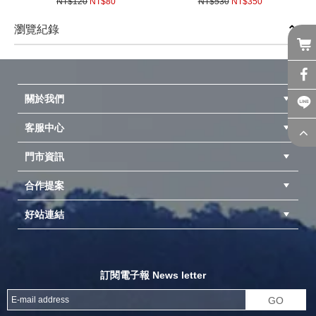
NT$120
NT$80
NT$530
NT$350
背包燈 露營 夜跑 帳篷燈 夜間
熱壓吐司 土司夾 露營早餐三明
(
USD
2.66)
(
USD
11.66)
反光
治烤盤
瀏覽紀錄
prev
next
關於我們
客服中心
隱私權聲明
公司簡介
品牌故事
會員辨法
門市資訊
紅利兌換商品
購物Q&A
客服信箱
訂單查詢
合作提案
台中北屯店(國旅卡)
高雄仁武店(國旅卡)
中壢店(國旅卡)
好站連結
成為供應商
異業合作
專案採購
探險家官方粉絲團
努特官方粉絲團
開獎機
訂閱電子報 News letter
GO