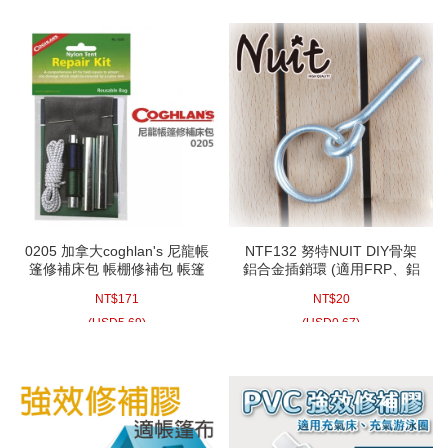
0205 加拿大coghlan's 尼龍帳
NTF132 努特NUIT DIY骨架
篷修補床包 帳棚修補包 帳篷
鋁合金插銷環 (適用FRP、鋁
網狀修補 修補帳篷 帳棚 修補
合金桿) 輕量不生鏽 帳篷骨架
NT$
171
NT$
20
紗網 帳棚網布修補包
插銷扣插扣插環
(
USD
5.69)
(
USD
0.67)