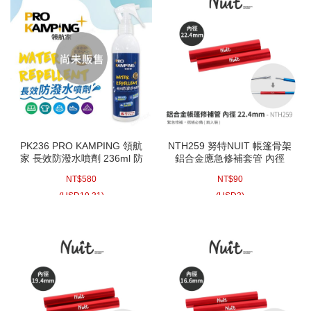
D環S扣、磁鐵掛勾、帆布夾
三角旗、裝飾旗、戶外玩具
營槌、拔釘器
營柱-180下
營柱-180~240間
營柱-280上
營釘
防雷帽、橡膠球
防蚊蟲
裝備袋-帳篷、充氣床、推車
裝備袋-睡袋
裝備袋-爐具
PK236 PRO KAMPING 領航
NTH259 努特NUIT 帳篷骨架
家 長效防潑水噴劑 236ml 防
鋁合金應急修補套管 內徑
裝備袋-炊具
裝備袋-燈具
水噴劑 帳蓬防水修復帳棚簡
22.4mm 兩入裝 帳棚骨架修
NT$
580
NT$
90
易修復加強衣服鞋子防水雨衣
理帳蓬骨架修復 玻璃纖維骨
裝備袋-桌椅
裝備袋-釘繩槌柱
架鋁合金骨架 帳篷修補管 修
(
USD
19.31)
(
USD
3)
補桿 帳篷桿維修 骨架維修
修補零件類-防水噴劑、修補貼、拉鍊頭、橄欖扣、插銷、銅釦