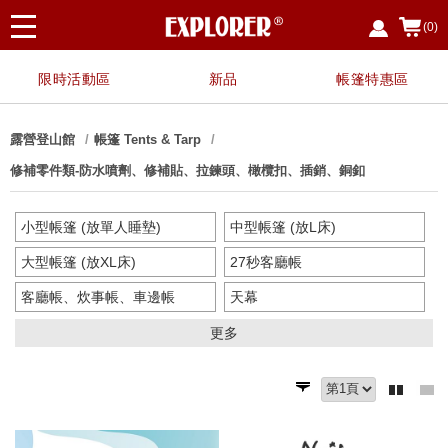
(0)
限時活動區
新品
帳篷特惠區
露營登山館
帳篷 Tents & Tarp
修補零件類-防水噴劑、修補貼、拉鍊頭、橄欖扣、插銷、銅釦
小型帳篷 (放單人睡墊)
中型帳篷 (放L床)
大型帳篷 (放XL床)
27秒客廳帳
客廳帳、炊事帳、車邊帳
天幕
沙灘帳、兒童帳
更衣衛浴帳、行動馬桶
更多
地布-小帳篷
地布-中帳篷
地布-大帳篷
側邊布/帳篷配件類
營繩
調節片、調節拉繩