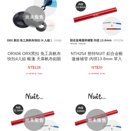
ORX06 ORX黑扣 免工具帆布
NTH254 努特NUIT 鋁合金帳
快扣4入組 帳蓬 天幕帆布釦眼
篷修補管 內徑13.8mm 單入
帳棚帆布釦眼 天幕加扣眼
骨架修補 帳篷修補 修補桿 帳
NT$
128
NT$
20
篷桿維修 骨架維修
(
USD
4.26)
(
USD
0.67)