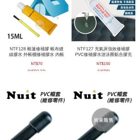
NTF128 帳篷修補膠 帳布縫
NTF127 充氣床強效修補膠
線膠水 外帳棚修補膠水 內帳
PVC修補膠水游泳圈黏合膠充
蓬接合膠水小型天幕帳篷縫線
氣船接合膠水充氣床破洞修復
NT$
70
NT$
150
膠
充氣沙發充氣玩具
(
USD
2.33)
(
USD
5)