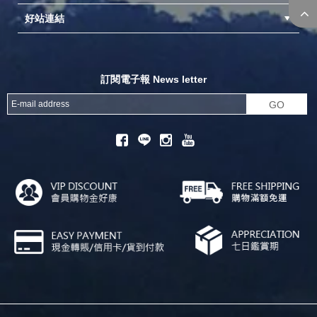
好站連結
成為供應商
異業合作
專案採購
探險家官方粉絲團
努特官方粉絲團
開獎機
訂閱電子報 News letter
GO