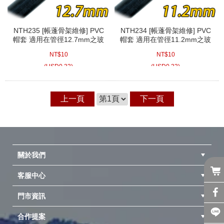
NTH235 [帳蓬骨架維修] PVC
NTH234 [帳蓬骨架維修] PVC
帽套 適用在管徑12.7mm之玻
帽套 適用在管徑11.2mm之玻
璃纖維桿帳篷玻纖骨架帳篷玻
璃纖維桿帳篷玻纖骨架帳篷玻
NT$
10
NT$
10
桿營柱
桿營柱
(
USD
0.33)
(
USD
0.33)
上一頁
下一頁
關於我們
客服中心
隱私權聲明
公司簡介
品牌故事
會員辨法
門市資訊
紅利兌換商品
購物Q&A
客服信箱
訂單查詢
合作提案
台中北屯店(國旅卡)
高雄仁武店(國旅卡)
中壢店(國旅卡)