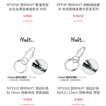
NTH256 努特NUIT 帳篷骨架
EPF40 努特NUIT 棉帳縫線膠
鋁合金應急修補套管 內徑
水 科技棉縫線膠水長老系列
13.8mm 兩入裝 帳棚骨架修
NTGC適用春帳熊帳精靈帳神
NT$
60
NT$
150
理帳蓬骨架修復 玻璃纖維骨
殿皇宮白王蟲
架鋁合金骨架 帳篷修補管 修
(
USD
2)
(
USD
5)
補桿 帳篷桿維修 骨架維修
NT0119 努特NUIT 迴紋針插
NT0116 努特NUIT 迴紋針插
扣 19mm 搭帳神器 彈簧插銷
扣(4入) 13mm 搭帳神器 彈簧
DIY骨架插銷環 (適用FRP、
插銷DIY骨架插銷環 (適用
NT$
20
NT$
80
鋁合金桿) 一人搭帳必備 帳篷
FRP、鋁合金桿) 一人搭帳必
骨架插銷扣插扣插環
備 帳篷骨架插銷扣插扣插環
(
USD
0.67)
(
USD
2.66)