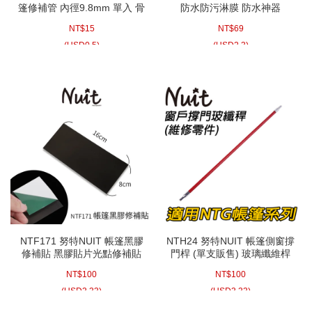
篷修補管 內徑9.8mm 單入 骨
防水防污淋膜 防水神器
架修補 帳篷修補 修補桿 帳篷
NT$
15
NT$
69
桿維修 骨架維修
(
USD
0.5)
(
USD
2.3)
NTF171 努特NUIT 帳篷黑膠
NTH24 努特NUIT 帳篷側窗撐
修補貼 黑膠貼片光點修補貼
門桿 (單支販售) 玻璃纖維桿
大力貼布 黑膠布 黑膠貼布 帳
適用NTG33 NTG36 NTG38
NT$
100
NT$
100
棚貼布 黑膠貼 黑膠帳蓬 漏水
修補 膠帶 黑膠帶 帳蓬補丁 快
(
USD
3.33)
(
USD
3.33)
速修補片