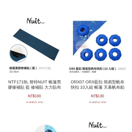
NTF171BL 努特NUIT 帳篷黑
ORX07 ORX藍扣 簡易型帆布
膠修補貼 藍 修補貼 大力貼布
快扣 10入組 帳蓬 天幕帆布釦
黑膠布 黑膠貼布 帳棚貼布 黑
眼 帳棚帆布釦眼 天幕加扣眼
NT$
100
NT$
130
膠貼 黑膠帳蓬 修補 膠帶 黑膠
帶 帳蓬補丁 快速修補片
(
USD
3.33)
(
USD
4.33)