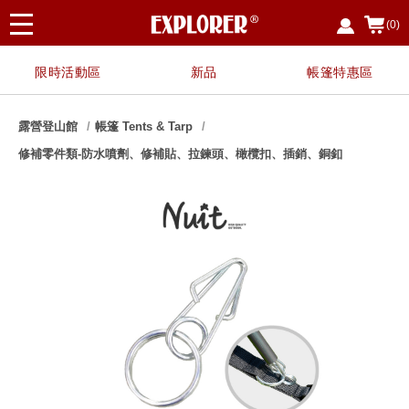
(0)
限時活動區
新品
帳篷特惠區
露營登山館
帳篷 Tents & Tarp
修補零件類-防水噴劑、修補貼、拉鍊頭、橄欖扣、插銷、銅釦