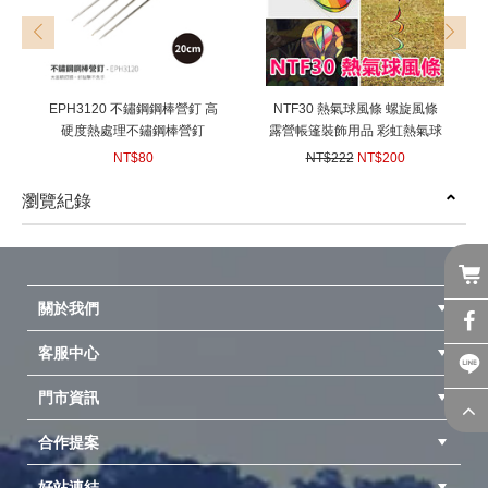
prev
next
EPH3120 不鏽鋼鋼棒營釘 高
NTF30 熱氣球風條 螺旋風條
硬度熱處理不鏽鋼棒營釘
露營帳篷裝飾用品 彩虹熱氣球
20CM 直徑9mm 不鏽鋼營釘營
七彩旋轉風條 玩具熱氣球 生日
NT$80
NT$222
NT$200
丁地釘白鐵營釘 適用炊事帳棚
派對裝飾 炫彩掛繩
(
USD
2.66)
(
USD
6.66)
天幕帳蓬客廳帳篷
瀏覽紀錄
prev
next
關於我們
客服中心
隱私權聲明
公司簡介
品牌故事
會員辨法
門市資訊
紅利兌換商品
購物Q&A
客服信箱
訂單查詢
合作提案
台中北屯店(國旅卡)
高雄仁武店(國旅卡)
中壢店(國旅卡)
好站連結
成為供應商
異業合作
專案採購