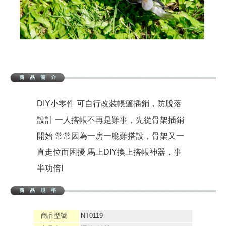
DIY小零件 可自行改裝帳篷插銷，防脫落
設計 一人搭帳不再是難事，先從骨架插銷
開始 常常因為一房一廳難搭設，骨架又一
直走位而困擾 馬上DIY換上搭帳神器，事
半功倍!
商品型號
NT0119