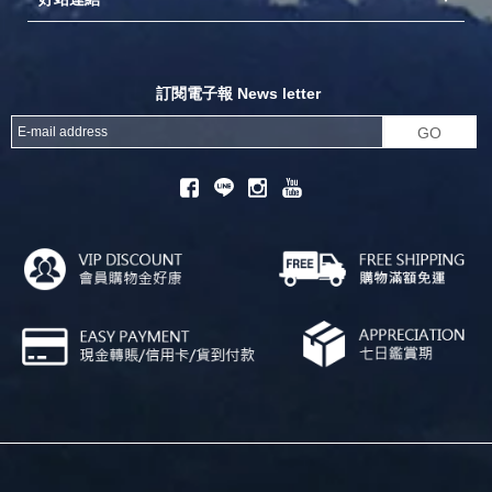
探險家官方粉絲團
努特官方粉絲團
開獎機
訂閱電子報 News letter
GO