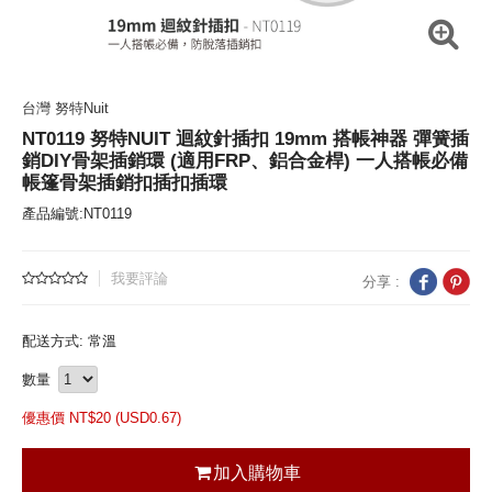
台灣 努特Nuit
NT0119 努特NUIT 迴紋針插扣 19mm 搭帳神器 彈簧插
銷DIY骨架插銷環 (適用FRP、鋁合金桿) 一人搭帳必備
帳篷骨架插銷扣插扣插環
產品編號:NT0119
我要評論
分享 :
配送方式: 常溫
數量
優惠價 NT$
20 (
USD
0.67)
加入購物車