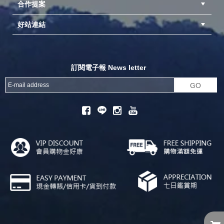
合作提案
台中北屯店(國旅卡)
高雄仁武店(國旅卡)
中壢店(國旅卡)
好站連結
成為供應商
異業合作
專案採購
探險家官方粉絲團
努特官方粉絲團
開獎機
訂閱電子報 News letter
GO