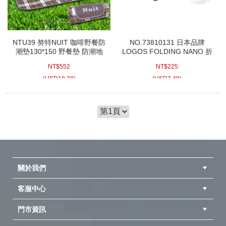
NTU39 努特NUIT 咖啡野餐防
NO.73810131 日本品牌
潮墊130*150 野餐墊 防潮地
LOGOS FOLDING NANO 折
墊 沙灘墊 防潮墊 露營墊 睡墊
疊座墊31*38 防潮坐墊 折疊
NT$
552
NT$
225
130x150
墊
(
USD
18.38)
(
USD
7.49)
關於我們
客服中心
隱私權聲明
公司簡介
品牌故事
會員辨法
門市資訊
紅利兌換商品
購物Q&A
客服信箱
訂單查詢