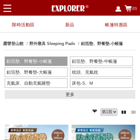
(0)
限時活動區
新品
帳篷特惠區
露營登山館
野外寢具 Sleeping Pads
鋁箔墊、野餐墊-小帳篷
鋁箔墊、野餐墊-小帳篷
鋁箔墊、野餐墊-中帳篷
鋁箔墊、野餐墊-大帳篷
枕頭、充氣枕
充氣床、自動充氣睡墊
床包-S、M
床包-L
床包-XL
更多
手壓幫浦、電動幫浦