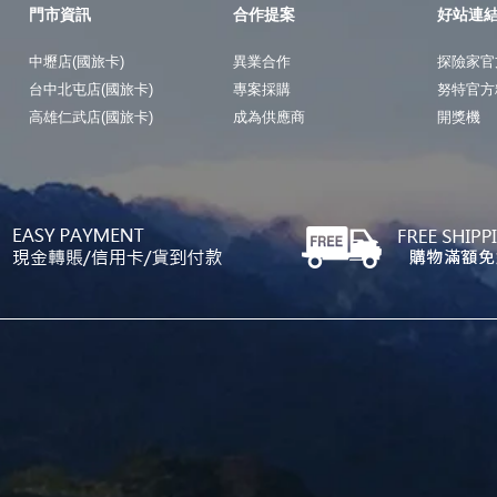
門市資訊
合作提案
好站連
中壢店(國旅卡)
異業合作
探險家官
台中北屯店(國旅卡)
專案採購
努特官方
高雄仁武店(國旅卡)
成為供應商
開獎機