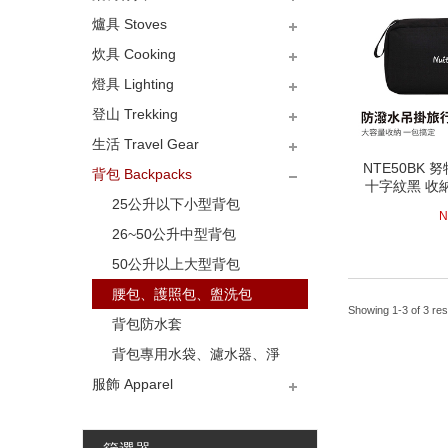
爐具 Stoves
蛋捲桌、折合桌
料理桌、櫥櫃組
折疊椅、導演椅、休閒椅
圍爐桌、吊鍋架
加掛類-餐廚網、垃圾、冰箱
加掛類-桌椅布、桌下網、電
行軍床、吊床
炊具 Cooking
架
扇
烤肉架、焚火台、暖爐
卡式、登山、汽化爐
爐具加掛類-爐架、鍋架、擋
烤具加掛類-烤肉架、焚火台
耗材類-燃料、生火、瓦斯油
燈具 Lighting
風板
加掛
桶瓶
鑄鐵鍋、鑄鐵炊具、琺瑯類
鈦合金炊、鍋、壺、杯、盤
不銹鋼炊、鍋、壺、杯、盤
鋁合金炊、鍋、壺、杯、盤
餐具類-筷、叉、匙、刀、環
創意料理工具
電冰箱桶袋、水箱桶袋、冰
耗材類-隔熱手套、蛋盒
專館-美國Nalgene水壺
專館-美國Klean kanteen水
專館-美國CAMELBAK水壺
登山 Trekking
保餐具
磚
壺
LED頭燈、手電筒
LED露營燈、電子燈
瓦斯燈、汽化燈、耗材
燈架、燈勾
生活 Travel Gear
登山杖、拐杖、冰爪
斧、鏟、圓鍬、鋸子
直刀、瑞士刀、折疊刀
求生急難-緊急毯、口哨
求生急難-名片刀組
求生急難-救命工具
辨位工具、電腦錶
NTE50BK
NTE50BK
背包 Backpacks
防水袋、雨衣褲鞋、綁腿
移動電源、延長線
傘、傘旗座
聯名商品、LOGO貼紙
進口車頂架、箱安裝
十字紋黑 收
十字紋黑 收
行 
25公升以下小型背包
行 
4
N
26~50公升中型背包
50公升以上大型背包
腰包、護照包、盥洗包
Showing 1-3 of 3 res
背包防水套
背包專用水袋、濾水器、淨
服飾 Apparel
水錠
上衣
下褲
帽類
手套
圍巾
雪鏡、眼鏡
口罩
耳罩
襪類
鞋類
腰帶