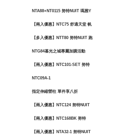
布魯斯 折疊布面三層架
NTA88+NT0115 努特NUIT 瑪雅Y
叉二通管營柱優惠套組
【兩入優惠】NTC75 舒適天堂 帆
布鋁合金小川椅
【多入優惠】NTT80 努特NUIT 跑
酷滑板桌 (四入以上享單入$500優
NTG84暮光之城專屬加購活動
惠)
【兩入優惠】NTC101-SET 努特
NUIT 霹靂遊俠 三段椅 透氣網布
NTC09A-1
指定伸縮營柱 單件享八折
【兩入優惠】NTC124 努特NUIT
森友會 鋁合金三段低腳椅 鐵灰色
【兩入優惠】NTC168BK 努特
限量背面圖印
NUIT 傑森 鋁合金扶手輕量椅
【兩入優惠】NTA32-1 努特NUIT