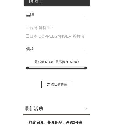
篩選器
品牌
台灣 努特Nuit
日本 DOPPELGANGER 營舞者
價格
最低價 NT$
0
- 最高價 NT$
2700
清除篩選器
最新活動
指定廚具、餐具用品，任選3件享