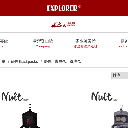
新品
專館
露營登山館
潛水溯溪館
霸
le
Camping
泳渡必備來這裡
Fathe
山館
背包 Backpacks
腰包、護照包、盥洗包
prev
next