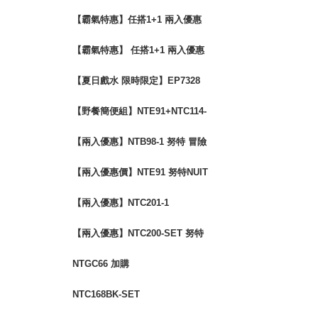
88折
【霸氣特惠】任搭1+1 兩入優惠
$2680 露營椅 蛋捲桌
【霸氣特惠】 任搭1+1 兩入優惠
$2400 露營椅 蛋捲桌 三層架
【夏日戲水 限時限定】EP7328
救生衣兩件優惠組
【野餐簡便組】NTE91+NTC114-
SET
【兩入優惠】NTB98-1 努特 冒險
王 單人充氣床墊
【兩入優惠價】NTE91 努特NUIT
魔方收納箱(含桌板)
【兩入優惠】NTC201-1
【兩入優惠】NTC200-SET 努特
NUIT 金士曼 鋁合金五段椅
NTGC66 加購
NTC168BK-SET