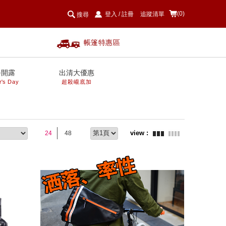
(0)
登入
/
註冊
追蹤清單
搜尋
帳篷特惠區
爸開露
出清大優惠
r's Day
超殺巄底加
24
48
prev
next
prev