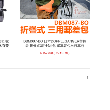
洗包 收
DBM087-BO 日本DOPPELGANGER營舞
洗包 收
DBM087-BO 日本DOPPELGANGER營舞
防水有蓋
者 折疊式3用郵差包 單車背包自行車包
防水有蓋
者 折疊式3用郵差包 單車背包自行車包
MTB/BMX/小折/淑女車
MTB/BMX/小折/淑女車
89.91)
USD
2700 (
NT$
NT$
2700
(
USD
89.91)
配送方式/常溫
WISH LIST
1