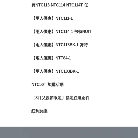
鋁合金雙針營柱320cm
買NTC113 NTC114 NTC114T 任
一款 享加購NTC114A沙發套
【兩入優惠】NTC111-1
【兩入優惠】NTC114-1 努特NUIT
四角衛星 輕量太空椅
【兩入優惠】NTC113BK-1 努特
NUIT 三角衛星 輕量太空椅
【兩入優惠】NTT84-1
【兩入優惠】NTC103BK-1
NTC50T 加購活動
〔8月父親節限定〕指定任選兩件
$888
紅利兌換