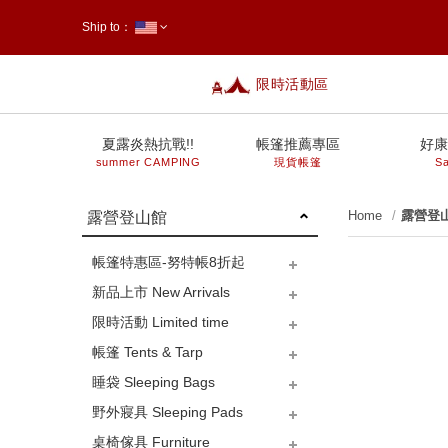
Ship to：
限時活動區
台灣
夏露炎熱抗戰!!
帳篷推薦專區
好康
summer CAMPING
現貨帳篷
Sa
Home
露營登
露營登山館
帳篷特惠區-努特帳8折起
新品上市 New Arrivals
限時活動 Limited time
帳篷 Tents & Tarp
睡袋 Sleeping Bags
小型帳篷 (放單人睡墊)
中型帳篷 (放L床)
大型帳篷 (放XL床)
27秒客廳帳
客廳帳、炊事帳、車邊帳
天幕
沙灘帳、兒童帳
更衣衛浴帳、行動馬桶
地布-小帳篷
地布-中帳篷
地布-大帳篷
側邊布/帳篷配件類
營繩
調節片、調節拉繩
D環S扣、磁鐵掛勾、帆布夾
三角旗、裝飾旗、戶外玩具
營槌、拔釘器
營柱-180下
營柱-180~240間
營柱-280上
營釘
防雷帽、橡膠球
防蚊蟲
裝備袋-帳篷、充氣床、推車
裝備袋-睡袋
裝備袋-爐具
裝備袋-炊具
裝備袋-燈具
裝備袋-桌椅
裝備袋-釘繩槌柱
修補零件類-防水噴劑、修補
野外寢具 Sleeping Pads
貼、拉鍊頭、橄欖扣、插
天然羽毛、羊毛
羽絨、鴨絨、鵝絨
人造纖維、人造蠶絲
毛毯、睡袋內套、露宿袋
兒童睡袋
next
桌椅傢具 Furniture
銷、銅釦
鋁箔墊、野餐墊-小帳篷
鋁箔墊、野餐墊-中帳篷
鋁箔墊、野餐墊-大帳篷
枕頭、充氣枕
充氣床、自動充氣睡墊
床包-S、M
床包-L
床包-XL
手壓幫浦、電動幫浦