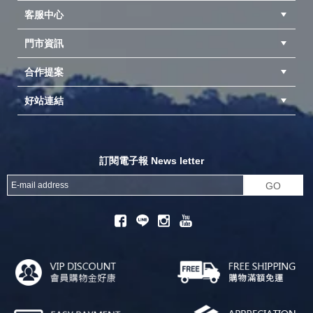
客服中心
隱私權聲明
公司簡介
品牌故事
會員辨法
門市資訊
紅利兌換商品
購物Q&A
客服信箱
訂單查詢
合作提案
台中北屯店(國旅卡)
高雄仁武店(國旅卡)
中壢店(國旅卡)
好站連結
成為供應商
異業合作
專案採購
探險家官方粉絲團
努特官方粉絲團
開獎機
訂閱電子報 News letter
GO