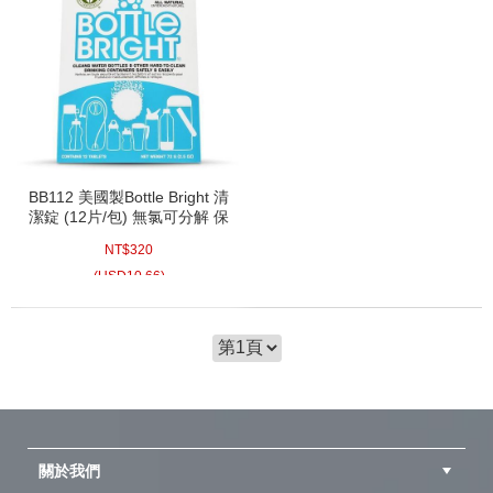
BB112 美國製Bottle Bright 清
潔錠 (12片/包) 無氯可分解 保
溫瓶清洗錠水壺清潔片水杯鋼
NT$
320
瓶清洗片
(
USD
10.66)
關於我們